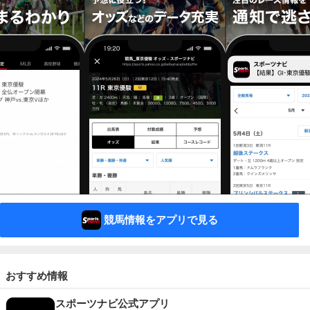
競馬情報をアプリで見る
おすすめ情報
スポーツナビ公式アプリ