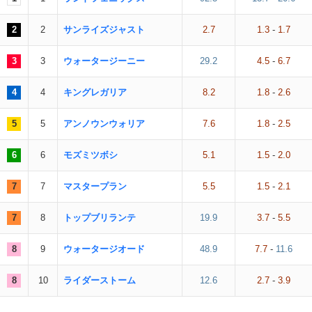
2
2
サンライズジャスト
2.7
1.3
-
1.7
3
3
ウォータージーニー
29.2
4.5
-
6.7
4
4
キングレガリア
8.2
1.8
-
2.6
5
5
アンノウンウォリア
7.6
1.8
-
2.5
6
6
モズミツボシ
5.1
1.5
-
2.0
7
7
マスタープラン
5.5
1.5
-
2.1
7
8
トップブリランテ
19.9
3.7
-
5.5
8
9
ウォータージオード
48.9
7.7
-
11.6
8
10
ライダーストーム
12.6
2.7
-
3.9