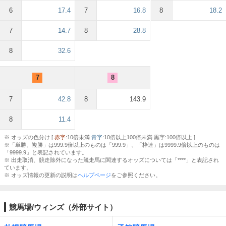
6
17.4
7
16.8
8
18.2
7
14.7
8
28.8
8
32.6
7
8
7
42.8
8
143.9
8
11.4
※ オッズの色分け [
赤字
:10倍未満
青字
:10倍以上100倍未満 黒字:100倍以上 ]
※「単勝、複勝」は999.9倍以上のものは「999.9」、「枠連」は9999.9倍以上のものは
「9999.9」と表記されています。
※ 出走取消、競走除外になった競走馬に関連するオッズについては「****」と表記され
ています。
※ オッズ情報の更新の説明は
ヘルプページ
をご参照ください。
競馬場/ウィンズ（外部サイト）