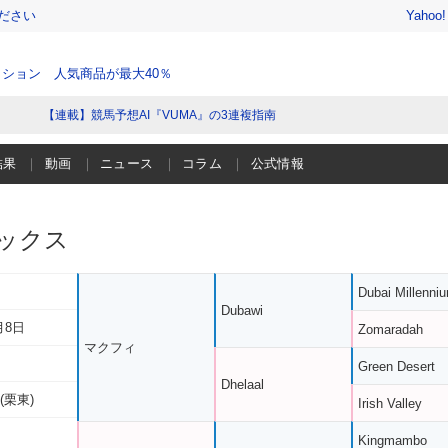
ださい
Yahoo
ション 人気商品が最大40％
【連載】競馬予想AI『VUMA』の3連複指南
結果
動画
ニュース
コラム
公式情報
ックス
Dubai Millenni
Dubawi
月8日
Zomaradah
マクフィ
Green Desert
Dhelaal
(栗東)
Irish Valley
Kingmambo