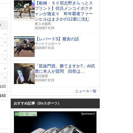
【船橋・ＳⅡ習志野きらっとス
プリント】伏兵メンコイボクチ
ャンが激走Ｖ 昨年覇者ファー
ンヒルはまさかの12着に沈む
東スポ競馬
率
2026/8/7 8:35
-
【レパードS】厩舎の話
-
サンケイスポーツ
2026/8/7 8:31
-
-
「凱旋門賞、勝てますか?」AI武
-
豊に本人が質問 回答は…
毎日新聞
-
2026/8/7 8:15
.143
ニュース一覧
.143
おすすめ記事（Doスポーツ）