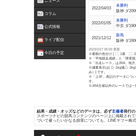
ニュース
未勝利
2022/04/03
阪神 ダ200
コラム
未勝利
2022/01/05
中京 ダ190
公式情報
新馬
2021/12/12
ライブ配信
阪神 ダ180
2023/2/27 00:00 更新
今日の予定
※着順の色分け [
:1着
※「平地競走成績」と「障害競
※「出走レース」はJRA、地
※減量表示は[
:1kg減
:2k
み）] です。
※「上3F」表記のデータについ
す。
※JRA主催以外のレースでは
結果・成績・オッズなどのデータは、必ず
主催者
発行の
スポーツナビの競馬コンテンツのページ上に掲載されて
づいて被ったいかなる損害についても、LINEヤフー株