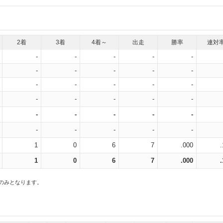
2着
3着
4着～
出走
勝率
連対
-
-
-
-
-
-
-
-
-
-
-
-
-
-
-
-
-
-
-
-
-
-
-
-
-
-
-
-
-
-
1
0
6
7
.000
1
0
6
7
.000
スのみとなります。