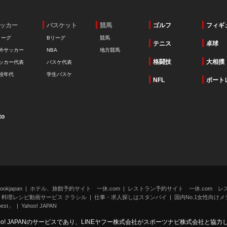
ッカー
バスケット
競馬
ゴルフ
フィギ
リーグ
Bリーグ
競馬
テニス
卓球
外サッカー
NBA
地方競馬
格闘技
大相撲
ッカー代表
バスケ代表
校年代
学生バスケ
NFL
ボート
to
kjapan
ホテル、旅館予約サイト 一休.com
レストラン予約サイト 一休.com レ
料理レシピ動画サービス クラシル
仕事・求人探しはスタンバイ
国内No.1女性向けメデ
st」
Yahoo! JAPAN
oo! JAPANのサービスであり、LINEヤフー株式会社がスポーツナビ株式会社と協