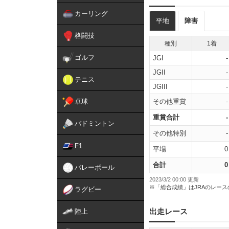
カーリング
平地
障害
格闘技
種別
1着
ゴルフ
JGI
-
JGII
-
テニス
JGIII
-
卓球
その他重賞
-
重賞合計
-
バドミントン
その他特別
-
F1
平場
0
合計
0
バレーボール
2023/3/2 00:00 更新
※「総合成績」はJRAのレー
ラグビー
出走レース
陸上