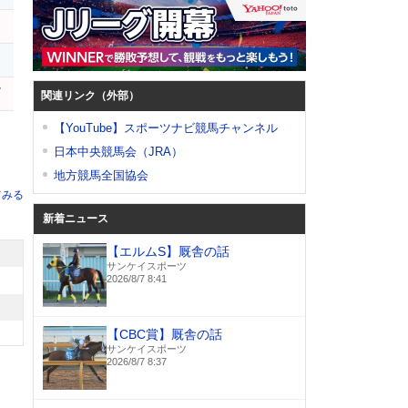
レ
ル
関連リンク（外部）
【YouTube】スポーツナビ競馬チャンネル
日本中央競馬会（JRA）
地方競馬全国協会
てみる
新着ニュース
【エルムS】厩舎の話
サンケイスポーツ
2026/8/7 8:41
【CBC賞】厩舎の話
サンケイスポーツ
2026/8/7 8:37