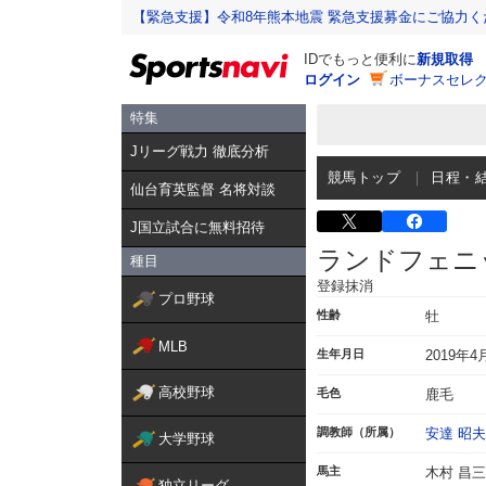
【緊急支援】令和8年熊本地震 緊急支援募金にご協力く
IDでもっと便利に
新規取得
ログイン
ボーナスセレク
特集
Jリーグ戦力 徹底分析
競馬トップ
日程・
仙台育英監督 名将対談
J国立試合に無料招待
ランドフェニ
種目
登録抹消
プロ野球
性齢
牡
MLB
生年月日
2019年4
高校野球
毛色
鹿毛
調教師（所属）
安達 昭夫
大学野球
馬主
木村 昌三
独立リーグ