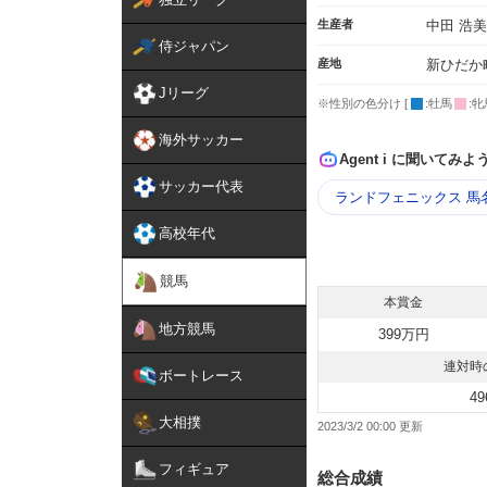
生産者
中田 浩美
侍ジャパン
産地
新ひだか
Jリーグ
※性別の色分け [
:牡馬
:牝
海外サッカー
Agent i に聞いてみよ
サッカー代表
ランドフェニックス 馬
高校年代
競馬
本賞金
地方競馬
399万円
連対時
ボートレース
49
大相撲
2023/3/2 00:00
フィギュア
総合成績