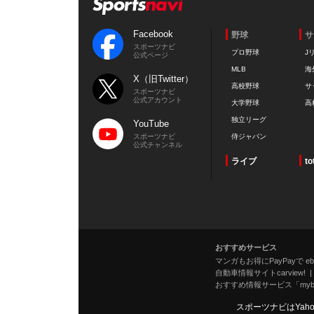
Facebook
野球
サ
スポーツナビ
プロ野球
J
公式ページ
MLB
海
X（旧Twitter）
高校野球
サ
スポーツナビ
公式アカウント
大学野球
高
独立リーグ
YouTube
スポーツナビ
侍ジャパン
公式チャンネル
ライブ
to
おすすめサービス
マンガもお得にPayPayで eboo
自動車情報サイトcarview!
おすすめ情報サービス「mybe
スポーツナビはYah