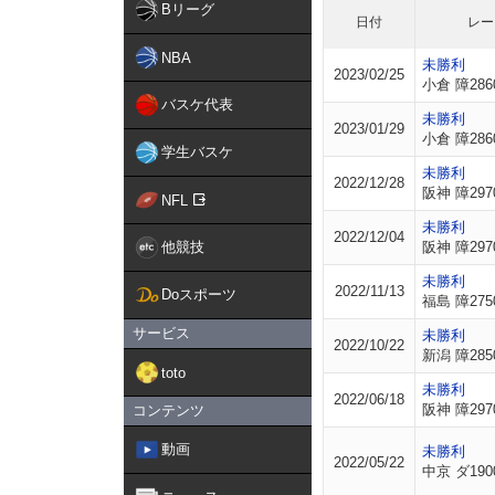
Bリーグ
日付
レー
NBA
未勝利
2023/02/25
小倉 障286
バスケ代表
未勝利
2023/01/29
小倉 障286
学生バスケ
未勝利
2022/12/28
阪神 障297
NFL
未勝利
2022/12/04
他競技
阪神 障297
未勝利
2022/11/13
Doスポーツ
福島 障275
サービス
未勝利
2022/10/22
新潟 障285
toto
未勝利
2022/06/18
阪神 障297
コンテンツ
動画
未勝利
2022/05/22
中京 ダ190