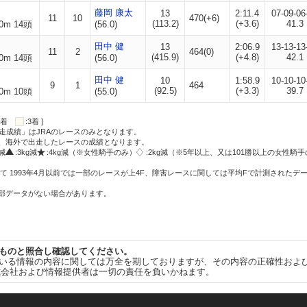
藤岡 康太
13
2:11.4
07-09-06
11
10
470(+6)
(113.2)
(+3.6)
41.3
0m 14頭
(56.0)
田中 健
13
2:06.9
13-13-13
11
2
464(0)
(415.9)
(+4.8)
42.1
0m 14頭
(56.0)
田中 健
10
1:58.9
10-10-10
9
1
464
(92.5)
(+3.3)
39.7
0m 10頭
(55.0)
:2着
:3着 ]
走成績」はJRAのレースのみとなります。
方、海外で出走したレースの成績となります。
g減
:3kg減
:4kg減（※女性騎手のみ）
:2kg減（※5年以上、又は101勝以上の女性騎手
て 1993年4月以前では一部のレースが上4F、障害レースに関しては平均Fで計測されたデ
一部データがない場合があります。
ものと照合し確認してください。
いる情報の内容に関しては万全を期しておりますが、その内容の正確性およ
式会社および情報提供者は一切の責任を負いかねます。