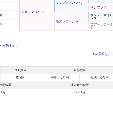
キングカメハメハ
マンファス
マサノマリリン
町
サンデーサイ
ンス
モエレゴールド
馬 ]
ニアーザゴー
ド
う
名の意味は？
他の質問をし
付加賞金
収得賞金
0万円
平地：0万円
障害：0万円
の馬体重
連対時の斤量
6kg
58.0kg