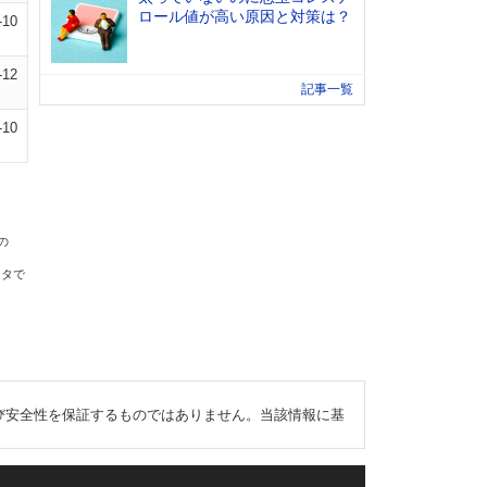
ロール値が高い原因と対策は？
-10
-12
記事一覧
-10
の
ータで
び安全性を保証するものではありません。当該情報に基