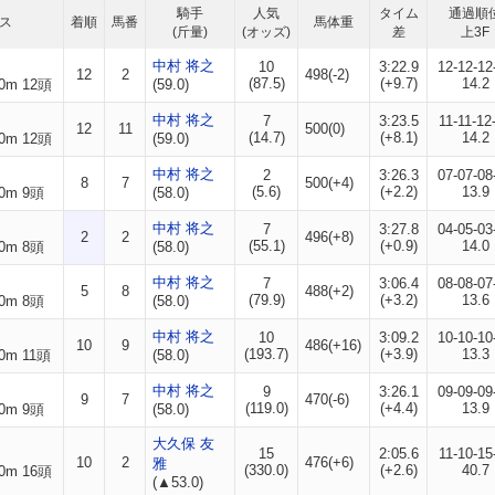
騎手
人気
タイム
通過順
ス
着順
馬番
馬体重
(斤量)
(オッズ)
差
上3F
中村 将之
10
3:22.9
12-12-12
12
2
498(-2)
(87.5)
(+9.7)
14.2
0m 12頭
(59.0)
中村 将之
7
3:23.5
11-11-12
12
11
500(0)
(14.7)
(+8.1)
14.2
0m 12頭
(59.0)
中村 将之
2
3:26.3
07-07-08
8
7
500(+4)
(5.6)
(+2.2)
13.9
0m 9頭
(58.0)
中村 将之
7
3:27.8
04-05-03
2
2
496(+8)
(55.1)
(+0.9)
14.0
0m 8頭
(58.0)
中村 将之
7
3:06.4
08-08-07
5
8
488(+2)
(79.9)
(+3.2)
13.6
0m 8頭
(58.0)
中村 将之
10
3:09.2
10-10-10
10
9
486(+16)
(193.7)
(+3.9)
13.3
0m 11頭
(58.0)
中村 将之
9
3:26.1
09-09-09
9
7
470(-6)
(119.0)
(+4.4)
13.9
0m 9頭
(58.0)
大久保 友
15
2:05.6
11-10-15
10
2
476(+6)
雅
(330.0)
(+2.6)
40.7
0m 16頭
(▲53.0)