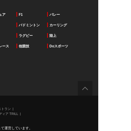
ュア
F1
バレー
バドミントン
カーリング
ラグビー
陸上
レース
他競技
Doスポーツ
ストラン
ィア TRILL
力して運営しています。