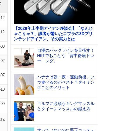
位
-12
【2026年上半期アイアン座談会】「なんじ
-12
ゃこりゃ？」識者が驚いたコブラの3Dプリ
ンテッドアイアン、その実力とは
-08
自慢のバックラインを目指す！
HIITでおこなう「背中徹底トレ
-02
ーニング」
-07
バナナは朝・夜・運動前後、い
つ食べるのがベスト？タイミン
グごとのメリット
-10
ゴルフに必須なキングマッスル
-09
とクイーンマッスルの鍛え方
-14
太っていないのに悪玉コレステ