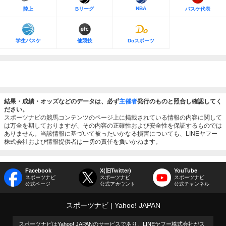
NBA
陸上
Bリーグ
バスケ代表
学生バスケ
他競技
Doスポーツ
結果・成績・オッズなどのデータは、必ず
主催者
発行のものと照合し確認してく
ださい。
スポーツナビの競馬コンテンツのページ上に掲載されている情報の内容に関して
は万全を期しておりますが、その内容の正確性および安全性を保証するものでは
ありません。当該情報に基づいて被ったいかなる損害についても、LINEヤフー
株式会社および情報提供者は一切の責任を負いかねます。
Facebook
X(旧Twitter)
YouTube
スポーツナビ
スポーツナビ
スポーツナビ
公式ページ
公式アカウント
公式チャンネル
スポーツナビ
Yahoo! JAPAN
スポーツナビはYahoo! JAPANのサービスであり、LINEヤフー株式会社がス