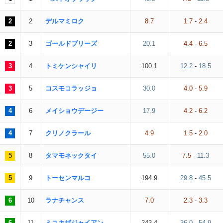
2
2
デルマミロク
8.7
1.7
-
2.4
2
3
ゴールドブリーズ
20.1
4.4
-
6.5
3
4
トミケンシャイリ
100.1
12.2
-
18.5
3
5
コスモコラッジョ
30.0
4.0
-
5.9
4
6
メイショウデージー
17.9
4.2
-
6.2
4
7
クリノクラール
4.9
1.5
-
2.0
5
8
タマモネックタイ
55.0
7.5
-
11.3
5
9
トーセンマルコ
194.9
29.8
-
45.5
6
10
ラナチャンス
7.0
2.3
-
3.3
6
11
ミユキザジャイアン
243.4
36.0
-
54.9