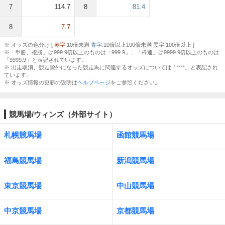
7
114.7
8
81.4
8
7.7
※ オッズの色分け [
赤字
:10倍未満
青字
:10倍以上100倍未満 黒字:100倍以上 ]
※「単勝、複勝」は999.9倍以上のものは「999.9」、「枠連」は9999.9倍以上のものは
「9999.9」と表記されています。
※ 出走取消、競走除外になった競走馬に関連するオッズについては「****」と表記され
ています。
※ オッズ情報の更新の説明は
ヘルプページ
をご参照ください。
競馬場/ウィンズ（外部サイト）
札幌競馬場
函館競馬場
福島競馬場
新潟競馬場
東京競馬場
中山競馬場
中京競馬場
京都競馬場