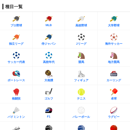
種目一覧
MLB
プロ野球
高校野球
大学野球
独立リーグ
侍ジャパン
Jリーグ
海外サッカー
サッカー代表
高校年代
競馬
地方競馬
ボートレース
大相撲
フィギュア
カーリング
格闘技
ゴルフ
テニス
卓球
F1
バドミントン
バレーボール
ラグビー