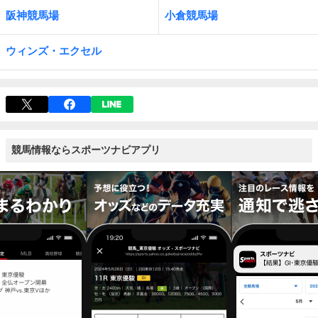
阪神競馬場
小倉競馬場
ウィンズ・エクセル
競馬情報ならスポーツナビアプリ