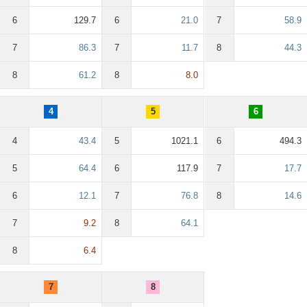
6
129.7
6
21.0
7
58.9
7
86.3
7
11.7
8
44.3
8
61.2
8
8.0
4
5
6
4
43.4
5
1021.1
6
494.3
5
64.4
6
117.9
7
17.7
6
12.1
7
76.8
8
14.6
7
9.2
8
64.1
8
6.4
7
8