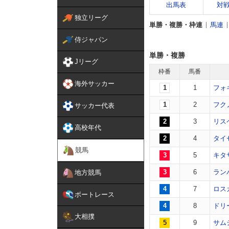
出馬表
対
独立リーグ
単勝・複勝・枠連
馬連
侍ジャパン
単勝・複勝
Jリーグ
枠番
馬番
海外サッカー
1
1
フォ
1
2
フク
サッカー代表
2
3
リス
高校年代
2
4
タイ
競馬
3
5
キタ
3
6
ラン
地方競馬
4
7
ロス
ボートレース
4
8
ドリ
大相撲
5
9
サム