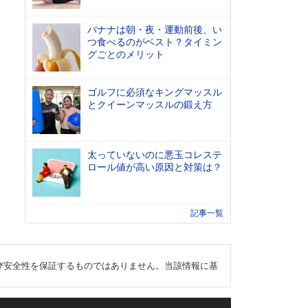
バナナは朝・夜・運動前後、い
つ食べるのがベスト？タイミン
グごとのメリット
ゴルフに必須なキングマッスル
とクイーンマッスルの鍛え方
太っていないのに悪玉コレステ
ロール値が高い原因と対策は？
記事一覧
び安全性を保証するものではありません。当該情報に基