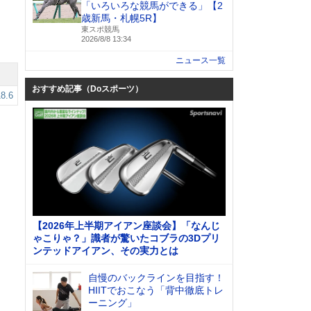
「いろいろな競馬ができる」【2
歳新馬・札幌5R】
東スポ競馬
2026/8/8 13:34
ニュース一覧
おすすめ記事（Doスポーツ）
8.6
【2026年上半期アイアン座談会】「なんじ
ゃこりゃ？」識者が驚いたコブラの3Dプリ
ンテッドアイアン、その実力とは
自慢のバックラインを目指す！
HIITでおこなう「背中徹底トレ
ーニング」