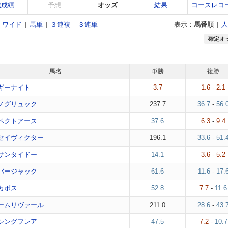
戦成績
予想
オッズ
結果
コースレコ
ワイド
馬単
３連複
３連単
表示：
馬番順
人
確定オ
馬名
単勝
複勝
ギーナイト
3.7
1.6
-
2.1
ノグリュック
237.7
36.7
-
56.
ペクトアース
37.6
6.3
-
9.4
セイヴィクター
196.1
33.6
-
51.
サンタイドー
14.1
3.6
-
5.2
バージャック
61.6
11.6
-
17.
カボス
52.8
7.7
-
11.6
ームリヴァール
211.0
28.6
-
43.
シングフレア
47.5
7.2
-
10.7