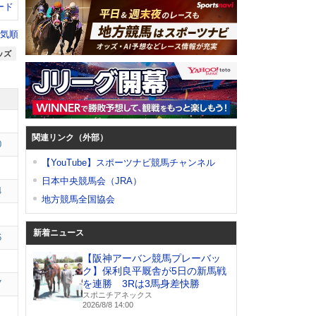
ード
気順
ッズ
関連リンク（外部）
0
【YouTube】スポーツナビ競馬チャンネル
日本中央競馬会（JRA）
4
地方競馬全国協会
新着ニュース
6
【阪神アーバン競馬プレーバッ
ク】保利良平厩舎が5日の新馬戦
を連勝 3Rは3馬身差快勝
7
スポニチアネックス
2026/8/8 14:00