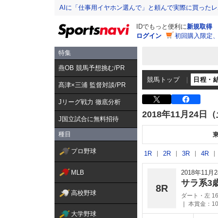
AIに「仕事用イヤホン選んで」と頼んで実際に買った
IDでもっと便利に
新規取得
ログイン
初回購入限定
特集
燕OB 競馬予想挑む/PR
競馬トップ
日程・
髙津×三浦 監督対談/PR
Jリーグ戦力 徹底分析
2018年11月24日
J国立試合に無料招待
種目
プロ野球
1R
2R
3R
4R
MLB
2018年11
サラ系3
8R
高校野球
ダート・左 16
本賞金：10
大学野球