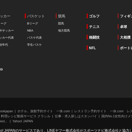
ッカー
バスケット
競馬
ゴルフ
フィギ
リーグ
Bリーグ
競馬
テニス
卓球
外サッカー
NBA
地方競馬
格闘技
大相撲
ッカー代表
バスケ代表
校年代
学生バスケ
NFL
ボート
to
kjapan
ホテル、旅館予約サイト 一休.com
レストラン予約サイト 一休.com レ
料理レシピ動画サービス クラシル
仕事・求人探しはスタンバイ
国内No.1女性向けメデ
st」
Yahoo! JAPAN
oo! JAPANのサービスであり、LINEヤフー株式会社がスポーツナビ株式会社と協