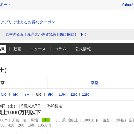
レポート
Yahoo
、アプリで使えるお得なクーポン
真中満＆五十嵐亮太が佐賀競馬予想に挑戦！（PR）
結果
動画
ニュース
コラム
公式情報
（土）
東京
京都
5R
6R
7R
8R
9R
10R
11R
12R
月24日（土）
5回東京7日
13:40発走
歳上1000万円以下
00m
天気：
晴
馬場：
サラ系3歳以上
1000万下 （混合）（特指） 定
良
50、420、260、160、105万円