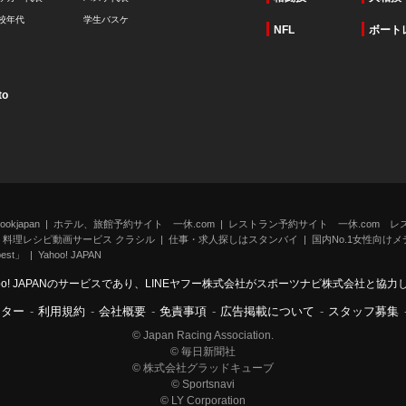
校年代
学生バスケ
NFL
ボート
to
kjapan
ホテル、旅館予約サイト 一休.com
レストラン予約サイト 一休.com レ
料理レシピ動画サービス クラシル
仕事・求人探しはスタンバイ
国内No.1女性向けメデ
st」
Yahoo! JAPAN
oo! JAPANのサービスであり、LINEヤフー株式会社がスポーツナビ株式会社と協
ンター
-
利用規約
-
会社概要
-
免責事項
-
広告掲載について
-
スタッフ募集
© Japan Racing Association.
© 毎日新聞社
© 株式会社グラッドキューブ
© Sportsnavi
© LY Corporation