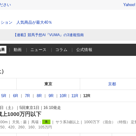
ださい
Yahoo
ション 人気商品が最大40％
【連載】競馬予想AI『VUMA』の3連複指南
結果
動画
ニュース
コラム
公式情報
土）
東京
京都
5R
6R
7R
8R
9R
10R
11R
12R
月7日（土）
5回東京1日
16:10発走
歳上1000万円以下
00m
天気：
曇
馬場：
サラ系3歳以上
1000万下 （混合）（特指） 定
良
50、420、260、160、105万円