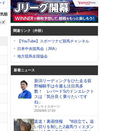
ード
気順
ッズ
関連リンク（外部）
【YouTube】スポーツナビ競馬チャンネル
日本中央競馬会（JRA）
地方競馬全国協会
新着ニュース
新潟リーディングをひた走る荻
野極騎手は今週も注目馬多
数！ レパードSのドンエレクト
スは「気分良く乗りたいです
ね」
サンケイスポーツ
2026/8/6 17:03
直送！裏函情報 〝8頭立て〟追
い切りを制した2歳馬ウィエダン