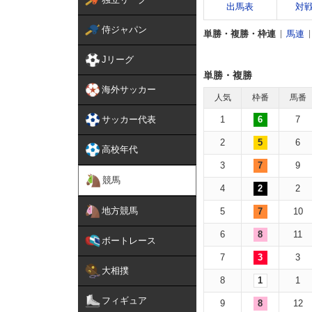
出馬表
対
侍ジャパン
単勝・複勝・枠連
馬連
Jリーグ
単勝・複勝
海外サッカー
人気
枠番
馬番
サッカー代表
1
6
7
2
5
6
高校年代
3
7
9
競馬
4
2
2
地方競馬
5
7
10
6
8
11
ボートレース
7
3
3
大相撲
8
1
1
フィギュア
9
8
12