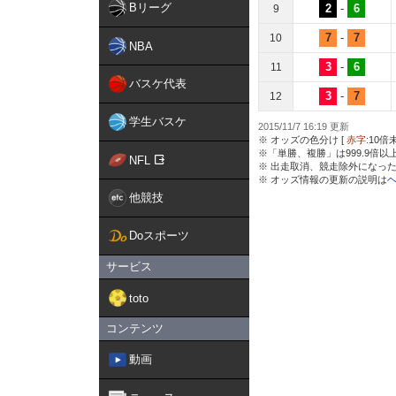
Bリーグ
2
-
6
9
7
-
7
10
NBA
3
-
6
11
バスケ代表
3
-
7
12
学生バスケ
2015/11/7 16:19 更新
※ オッズの色分け [
赤字
:10倍
※「単勝、複勝」は999.9倍以上
NFL
※ 出走取消、競走除外になった
※ オッズ情報の更新の説明は
他競技
Doスポーツ
サービス
toto
コンテンツ
動画