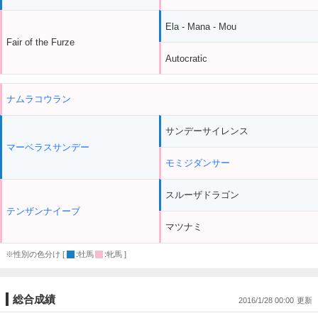
Ela - Mana - Mou
Fair of the Furze
Autocratic
ナムラコウラン
サンデーサイレンス
マーベラスサンデー
モミジダンサー
スルーザドラゴン
テンザンナイーブ
マツナミ
※性別の色分け [
:牡馬
:牝馬 ]
総合成績
2016/1/28 00:00