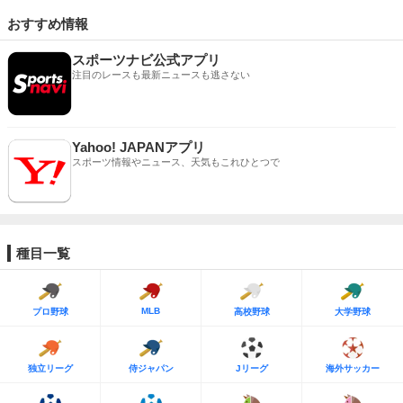
おすすめ情報
スポーツナビ公式アプリ
注目のレースも最新ニュースも逃さない
Yahoo! JAPANアプリ
スポーツ情報やニュース、天気もこれひとつで
種目一覧
MLB
プロ野球
高校野球
大学野球
独立リーグ
侍ジャパン
Jリーグ
海外サッカー