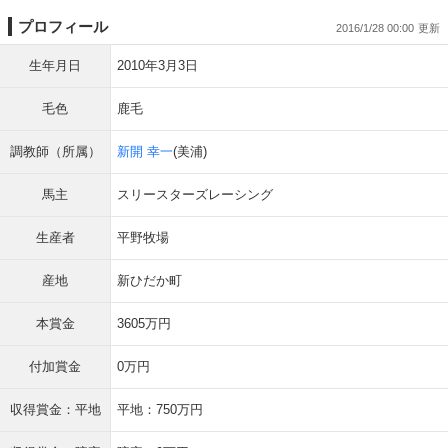
プロフィール
2016/1/28 00:00
生年月日
2010年3月3日
毛色
鹿毛
調教師（所属）
新開 幸一
(美浦)
馬主
スリースターズレーシング
生産者
平野牧場
産地
新ひだか町
本賞金
3605万円
付加賞金
0万円
収得賞金：平地
平地：750万円