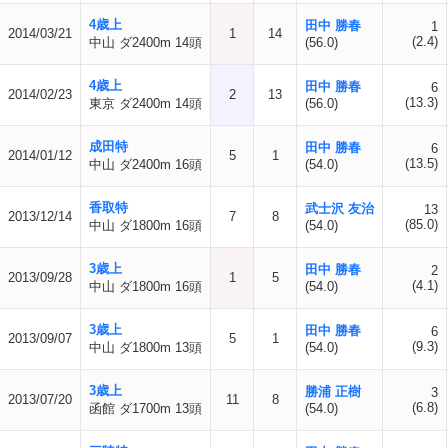
4歳上
田中 勝春
1
2014/03/21
1
14
(2.4)
中山 ダ2400m 14頭
(56.0)
4歳上
田中 勝春
6
2014/02/23
2
13
(13.3)
東京 ダ2400m 14頭
(56.0)
成田特
田中 勝春
6
2014/01/12
5
1
(13.5)
中山 ダ2400m 16頭
(54.0)
香取特
武士沢 友治
13
2013/12/14
7
8
(85.0)
中山 ダ1800m 16頭
(54.0)
3歳上
田中 勝春
2
2013/09/28
1
5
(4.1)
中山 ダ1800m 16頭
(54.0)
3歳上
田中 勝春
6
2013/09/07
5
1
(9.3)
中山 ダ1800m 13頭
(54.0)
3歳上
勝浦 正樹
3
2013/07/20
11
8
(6.8)
函館 ダ1700m 13頭
(54.0)