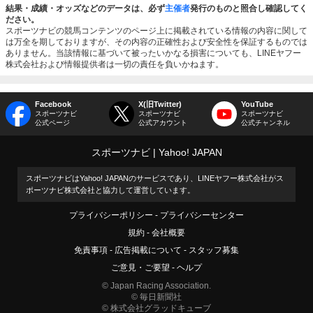
結果・成績・オッズなどのデータは、必ず
主催者
発行のものと照合し確認してく
ださい。
スポーツナビの競馬コンテンツのページ上に掲載されている情報の内容に関して
は万全を期しておりますが、その内容の正確性および安全性を保証するものでは
ありません。当該情報に基づいて被ったいかなる損害についても、LINEヤフー
株式会社および情報提供者は一切の責任を負いかねます。
Facebook
X(旧Twitter)
YouTube
スポーツナビ
スポーツナビ
スポーツナビ
公式ページ
公式アカウント
公式チャンネル
スポーツナビ
Yahoo! JAPAN
スポーツナビはYahoo! JAPANのサービスであり、LINEヤフー株式会社がス
ポーツナビ株式会社と協力して運営しています。
プライバシーポリシー
プライバシーセンター
規約
会社概要
免責事項
広告掲載について
スタッフ募集
ご意見・ご要望
ヘルプ
© Japan Racing Association.
© 毎日新聞社
© 株式会社グラッドキューブ