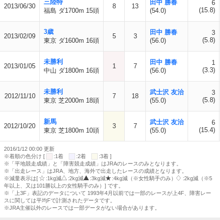
三陸特
田中 勝春
6
2013/06/30
8
13
(15.8)
福島 ダ1700m 15頭
(54.0)
3歳
田中 勝春
3
2013/02/09
5
3
(5.8)
東京 ダ1600m 16頭
(56.0)
未勝利
田中 勝春
1
2013/01/05
1
7
(3.3)
中山 ダ1800m 16頭
(56.0)
未勝利
武士沢 友治
3
2012/11/10
7
18
(5.8)
東京 芝2000m 18頭
(55.0)
新馬
武士沢 友治
6
2012/10/20
3
7
(15.4)
東京 芝1800m 10頭
(55.0)
2016/1/12 00:00 更新
※着順の色分け [
:1着
:2着
:3着 ]
※「平地競走成績」と「障害競走成績」はJRAのレースのみとなります。
※「出走レース」はJRA、地方、海外で出走したレースの成績となります。
※減量表示は[
:1kg減
:2kg減
:3kg減
:4kg減（※女性騎手のみ）
:2kg減（※5
年以上、又は101勝以上の女性騎手のみ）] です。
※「上3F」表記のデータについて 1993年4月以前では一部のレースが上4F、障害レー
スに関しては平均Fで計測されたデータです。
※JRA主催以外のレースでは一部データがない場合があります。