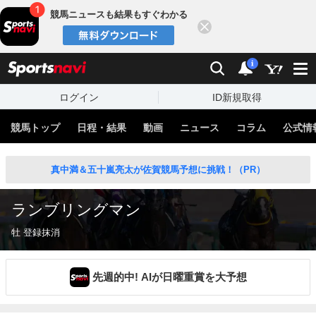
競馬ニュースも結果もすぐわかる
閉じる
スポーツナビ
検索
通知
i
ログイン
ID新規取得
競馬トップ
日程・結果
動画
ニュース
コラム
公式情
真中満＆五十嵐亮太が佐賀競馬予想に挑戦！（PR）
ランブリングマン
牡 登録抹消
先週的中! AIが日曜重賞を大予想