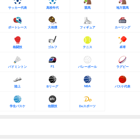
サッカー代表
高校年代
競馬
地方競馬
ボートレース
大相撲
フィギュア
カーリング
格闘技
ゴルフ
テニス
卓球
F1
バドミントン
バレーボール
ラグビー
NBA
陸上
Bリーグ
バスケ代表
学生バスケ
他競技
Doスポーツ