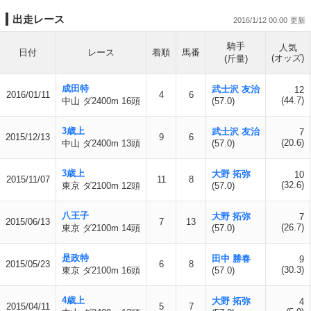
出走レース
2016/1/12 00:00
騎手
人気
日付
レース
着順
馬番
(オッズ)
(斤量)
成田特
武士沢 友治
12
2016/01/11
4
6
(44.7)
中山 ダ2400m 16頭
(57.0)
3歳上
武士沢 友治
7
2015/12/13
9
6
(20.6)
中山 ダ2400m 13頭
(57.0)
3歳上
大野 拓弥
10
2015/11/07
11
8
(32.6)
東京 ダ2100m 12頭
(57.0)
八王子
大野 拓弥
7
2015/06/13
7
13
(26.7)
東京 ダ2100m 14頭
(57.0)
是政特
田中 勝春
9
2015/05/23
6
8
(30.3)
東京 ダ2100m 16頭
(57.0)
4歳上
大野 拓弥
4
2015/04/11
5
7