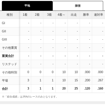
平地
障害
種別
1着
2着
3着
4着～
出走
勝率
連対率
-
-
-
-
-
-
-
GI
-
-
-
-
-
-
-
GII
-
-
-
-
-
-
-
GIII
-
-
-
-
-
-
-
その他重賞
-
-
-
-
-
-
-
重賞合計
-
-
-
-
-
-
-
リステッド
0
0
0
10
10
.000
.000
その他特別
3
1
1
10
15
.200
.267
平場
3
1
1
20
25
.120
.160
合計
※「総合成績」はJRAのレースのみとなります。