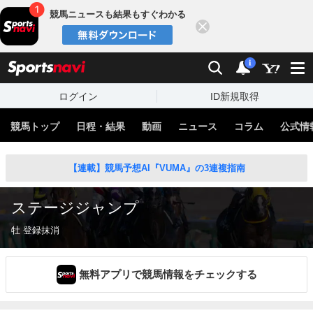
競馬ニュースも結果もすぐわかる
閉じる
スポーツナビ
検索
通知
i
ログイン
ID新規取得
競馬トップ
日程・結果
動画
ニュース
コラム
公式情
【連載】競馬予想AI『VUMA』の3連複指南
ステージジャンプ
牡 登録抹消
無料アプリで競馬情報をチェックする