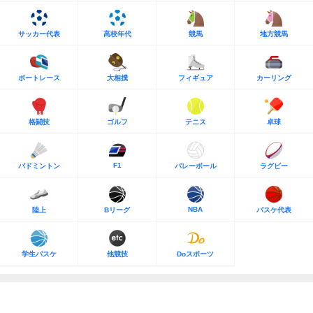
サッカー代表
高校年代
競馬
地方競馬
ボートレース
大相撲
フィギュア
カーリング
格闘技
ゴルフ
テニス
卓球
F1
バドミントン
バレーボール
ラグビー
NBA
陸上
Bリーグ
バスケ代表
学生バスケ
他競技
Doスポーツ