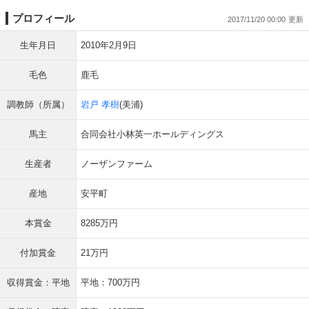
プロフィール
2017/11/20 00:00
生年月日
2010年2月9日
毛色
鹿毛
調教師（所属）
岩戸 孝樹
(美浦)
馬主
合同会社小林英一ホールディングス
生産者
ノーザンファーム
産地
安平町
本賞金
8285万円
付加賞金
21万円
収得賞金：平地
平地：700万円