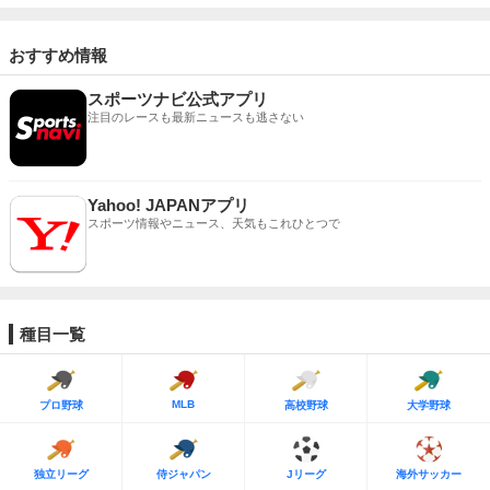
おすすめ情報
スポーツナビ公式アプリ
注目のレースも最新ニュースも逃さない
Yahoo! JAPANアプリ
スポーツ情報やニュース、天気もこれひとつで
種目一覧
MLB
プロ野球
高校野球
大学野球
独立リーグ
侍ジャパン
Jリーグ
海外サッカー