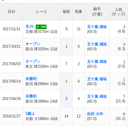
騎手
人気
日付
レース
着順
馬番
(オッズ)
(斤量)
京JS
五十嵐 雄祐
3
J・GIII
2017/11/11
9
11
(4.8)
京都 障3170m 11頭
(60.0)
オープン
五十嵐 雄祐
3
2017/10/21
1
6
(6.3)
新潟 障3250m 11頭
(60.0)
オープン
五十嵐 雄祐
1
2017/06/03
7
2
(2.6)
東京 障3100m 14頭
(60.0)
未勝利
五十嵐 雄祐
1
2017/05/14
1
6
(1.5)
新潟 障2890m 13頭
(60.0)
未勝利
五十嵐 雄祐
7
2017/04/29
2
4
(21.4)
新潟 障2890m 14頭
(60.0)
3歳上
松田 大作
8
2016/11/27
14
12
(31.1)
京都 ダ1900m 16頭
(57.0)