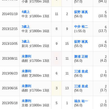
(94.1)
小倉 ダ1700m 16頭
(57.0)
4歳上
荻野 琢真
5
2014/01/19
11
2
(10.3)
中京 ダ1800m 13頭
(56.0)
3歳上
中井 裕二
6
2013/12/15
8
9
(13.7)
中京 ダ1800m 16頭
(☆55.0)
3歳上
荻野 琢真
6
2013/10/05
9
15
(19.2)
新潟 ダ1800m 15頭
(55.0)
未勝利
勝浦 正樹
2
2013/08/11
1
11
(4.2)
函館 ダ1700m 13頭
(56.0)
未勝利
三浦 皇成
1
2013/06/23
6
11
(2.6)
函館 芝2600m 13頭
(56.0)
未勝利
三浦 皇成
2
2013/06/16
3
13
(3.7)
函館 ダ1700m 13頭
(56.0)
未勝利
福永 祐一
1
2013/05/18
5
1
(2.0)
京都 ダ1900m 16頭
(56.0)