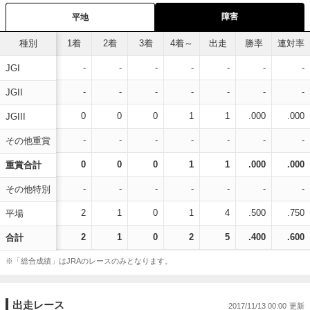
障害
平地
種別
1着
2着
3着
4着～
出走
勝率
連対率
-
-
-
-
-
-
-
JGI
-
-
-
-
-
-
-
JGII
0
0
0
1
1
.000
.000
JGIII
-
-
-
-
-
-
-
その他重賞
0
0
0
1
1
.000
.000
重賞合計
-
-
-
-
-
-
-
その他特別
2
1
0
1
4
.500
.750
平場
2
1
0
2
5
.400
.600
合計
※「総合成績」はJRAのレースのみとなります。
出走レース
2017/11/13 00:00