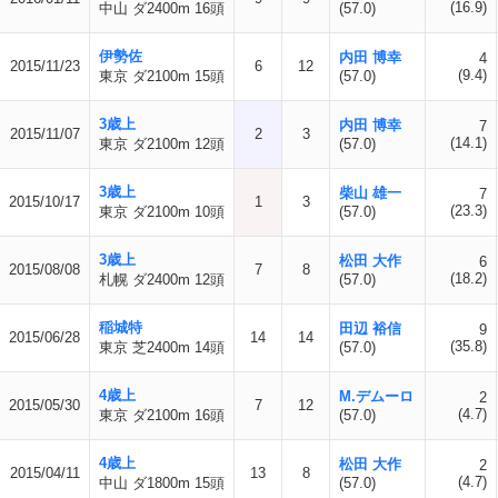
(16.9)
中山 ダ2400m 16頭
(57.0)
伊勢佐
内田 博幸
4
2015/11/23
6
12
(9.4)
東京 ダ2100m 15頭
(57.0)
3歳上
内田 博幸
7
2015/11/07
2
3
(14.1)
東京 ダ2100m 12頭
(57.0)
3歳上
柴山 雄一
7
2015/10/17
1
3
(23.3)
東京 ダ2100m 10頭
(57.0)
3歳上
松田 大作
6
2015/08/08
7
8
(18.2)
札幌 ダ2400m 12頭
(57.0)
稲城特
田辺 裕信
9
2015/06/28
14
14
(35.8)
東京 芝2400m 14頭
(57.0)
4歳上
M.デムーロ
2
2015/05/30
7
12
(4.7)
東京 ダ2100m 16頭
(57.0)
4歳上
松田 大作
2
2015/04/11
13
8
(4.7)
中山 ダ1800m 15頭
(57.0)