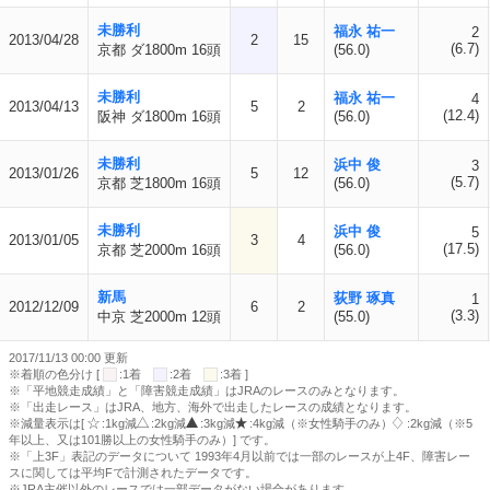
未勝利
福永 祐一
2
2013/04/28
2
15
(6.7)
京都 ダ1800m 16頭
(56.0)
未勝利
福永 祐一
4
2013/04/13
5
2
(12.4)
阪神 ダ1800m 16頭
(56.0)
未勝利
浜中 俊
3
2013/01/26
5
12
(5.7)
京都 芝1800m 16頭
(56.0)
未勝利
浜中 俊
5
2013/01/05
3
4
(17.5)
京都 芝2000m 16頭
(56.0)
新馬
荻野 琢真
1
2012/12/09
6
2
(3.3)
中京 芝2000m 12頭
(55.0)
2017/11/13 00:00 更新
※着順の色分け [
:1着
:2着
:3着 ]
※「平地競走成績」と「障害競走成績」はJRAのレースのみとなります。
※「出走レース」はJRA、地方、海外で出走したレースの成績となります。
※減量表示は[
:1kg減
:2kg減
:3kg減
:4kg減（※女性騎手のみ）
:2kg減（※5
年以上、又は101勝以上の女性騎手のみ）] です。
※「上3F」表記のデータについて 1993年4月以前では一部のレースが上4F、障害レー
スに関しては平均Fで計測されたデータです。
※JRA主催以外のレースでは一部データがない場合があります。