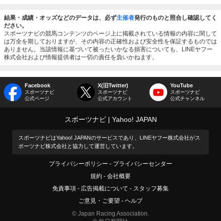
結果・成績・オッズなどのデータは、必ず
主催者
発行のものと照合し確認してく
ださい。
スポーツナビの競馬コンテンツのページ上に掲載されている情報の内容に関して
は万全を期しておりますが、その内容の正確性および安全性を保証するものでは
ありません。当該情報に基づいて被ったいかなる損害についても、LINEヤフー
株式会社および情報提供者は一切の責任を負いかねます。
Facebook
X(旧Twitter)
YouTube
スポーツナビ
スポーツナビ
スポーツナビ
公式ページ
公式アカウント
公式チャンネル
スポーツナビ
Yahoo! JAPAN
スポーツナビはYahoo! JAPANのサービスであり、LINEヤフー株式会社がス
ポーツナビ株式会社と協力して運営しています。
プライバシーポリシー
プライバシーセンター
規約
会社概要
免責事項
広告掲載について
スタッフ募集
ご意見・ご要望
ヘルプ
© Japan Racing Association.