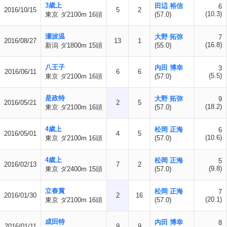
3歳上
田辺 裕信
6
2016/10/15
5
2
(10.3)
東京 ダ2100m 16頭
(57.0)
瀬波温
大野 拓弥
7
2016/08/27
13
1
(16.8)
新潟 ダ1800m 15頭
(55.0)
八王子
内田 博幸
3
2016/06/11
6
6
(5.5)
東京 ダ2100m 16頭
(57.0)
是政特
大野 拓弥
9
2016/05/21
2
5
(18.2)
東京 ダ2100m 16頭
(57.0)
4歳上
松岡 正海
6
2016/05/01
4
5
(10.6)
東京 ダ2100m 16頭
(57.0)
4歳上
松岡 正海
5
2016/02/13
7
2
(9.8)
東京 ダ2400m 15頭
(57.0)
立春賞
松岡 正海
7
2016/01/30
2
16
(20.1)
東京 ダ2100m 16頭
(57.0)
成田特
内田 博幸
8
2016/01/11
9
9