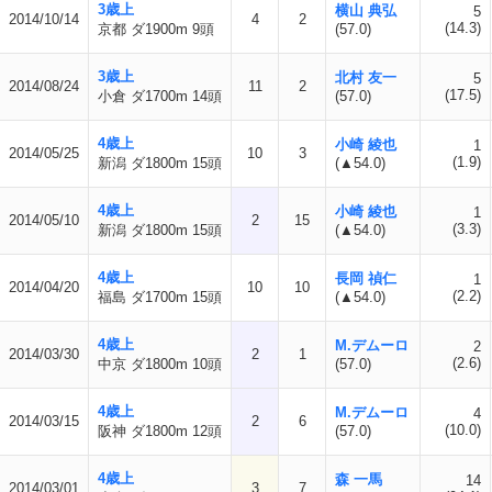
3歳上
横山 典弘
5
2014/10/14
4
2
(14.3)
京都 ダ1900m 9頭
(57.0)
3歳上
北村 友一
5
2014/08/24
11
2
(17.5)
小倉 ダ1700m 14頭
(57.0)
4歳上
小崎 綾也
1
2014/05/25
10
3
(1.9)
新潟 ダ1800m 15頭
(▲54.0)
4歳上
小崎 綾也
1
2014/05/10
2
15
(3.3)
新潟 ダ1800m 15頭
(▲54.0)
4歳上
長岡 禎仁
1
2014/04/20
10
10
(2.2)
福島 ダ1700m 15頭
(▲54.0)
4歳上
M.デムーロ
2
2014/03/30
2
1
(2.6)
中京 ダ1800m 10頭
(57.0)
4歳上
M.デムーロ
4
2014/03/15
2
6
(10.0)
阪神 ダ1800m 12頭
(57.0)
4歳上
森 一馬
14
2014/03/01
3
7