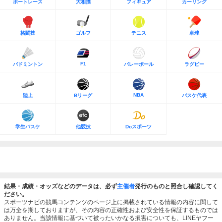
ボートレース
大相撲
フィギュア
カーリング
格闘技
ゴルフ
テニス
卓球
F1
バドミントン
バレーボール
ラグビー
NBA
陸上
Bリーグ
バスケ代表
学生バスケ
他競技
Doスポーツ
結果・成績・オッズなどのデータは、必ず
主催者
発行のものと照合し確認してく
ださい。
スポーツナビの競馬コンテンツのページ上に掲載されている情報の内容に関して
は万全を期しておりますが、その内容の正確性および安全性を保証するものでは
ありません。当該情報に基づいて被ったいかなる損害についても、LINEヤフー