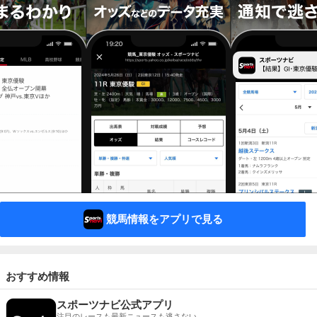
競馬情報をアプリで見る
おすすめ情報
スポーツナビ公式アプリ
注目のレースも最新ニュースも逃さない