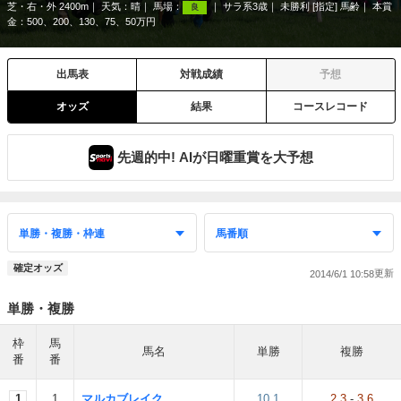
芝・右・外 2400m
天気：
晴
馬場：
サラ系3歳
未勝利 [指定] 馬齢
本賞
良
金：500、200、130、75、50万円
出馬表
対戦成績
予想
オッズ
結果
コースレコード
先週的中! AIが日曜重賞を大予想
確定オッズ
2014/6/1 10:58
単勝・複勝
枠
馬
馬名
単勝
複勝
番
番
1
1
マルカブレイク
10.1
2.3
-
3.6