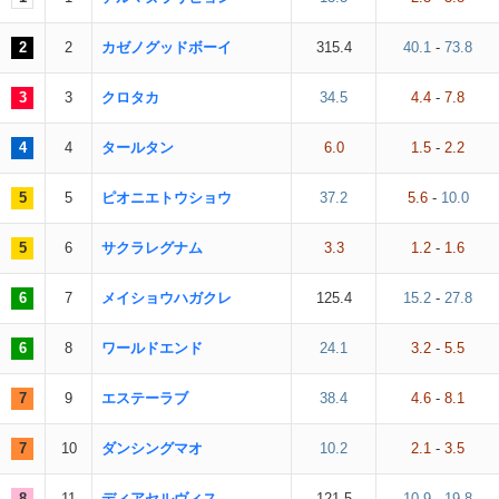
2
2
カゼノグッドボーイ
315.4
40.1
-
73.8
3
3
クロタカ
34.5
4.4
-
7.8
4
4
タールタン
6.0
1.5
-
2.2
5
5
ピオニエトウショウ
37.2
5.6
-
10.0
5
6
サクラレグナム
3.3
1.2
-
1.6
6
7
メイショウハガクレ
125.4
15.2
-
27.8
6
8
ワールドエンド
24.1
3.2
-
5.5
7
9
エステーラブ
38.4
4.6
-
8.1
7
10
ダンシングマオ
10.2
2.1
-
3.5
8
11
ディアセルヴィス
121.5
10.9
-
19.8