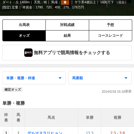
ダート・左 1400m
天気：
晴
馬場：
サラ系4歳以上
1600万下 （混合）
重
[指定] 定量
本賞金：1790、720、450、270、179万円
出馬表
対戦成績
予想
オッズ
結果
コースレコード
無料アプリで競馬情報をチェックする
確定オッズ
2014/2/18 15:18
単勝・複勝
枠
馬
馬名
単勝
複勝
番
番
1
1
デルマヌラリヒョン
13.3
2.3
-
3.8