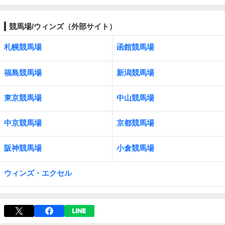
競馬場/ウィンズ（外部サイト）
札幌競馬場
函館競馬場
福島競馬場
新潟競馬場
東京競馬場
中山競馬場
中京競馬場
京都競馬場
阪神競馬場
小倉競馬場
ウィンズ・エクセル