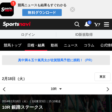
競馬ニュースも結果もすぐわかる
閉じる
スポーツナビ
検索
通知
i
ログイン
ID新規取得
競馬トップ
日程・結果
動画
ニュース
コラム
公式情
真中満＆五十嵐亮太が佐賀競馬予想に挑戦！（PR）
東京
2月18日（火）
2014年2月18日（火）
1回東京5日
15:10発走
10R 銀蹄ステークス