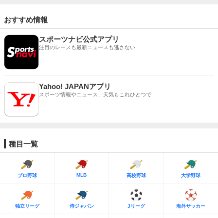
おすすめ情報
スポーツナビ公式アプリ
注目のレースも最新ニュースも逃さない
Yahoo! JAPANアプリ
スポーツ情報やニュース、天気もこれひとつで
種目一覧
MLB
プロ野球
高校野球
大学野球
独立リーグ
侍ジャパン
Jリーグ
海外サッカー