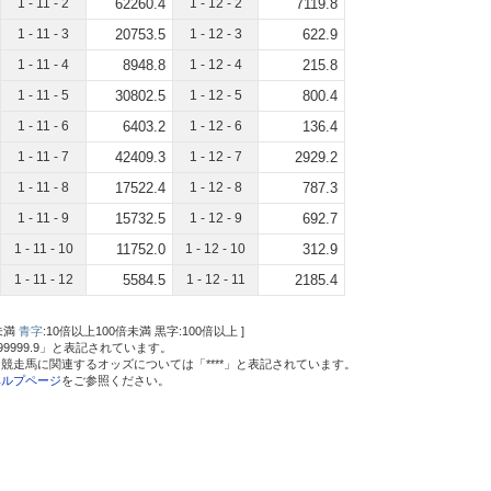
1 - 11 - 2
62260.4
1 - 12 - 2
7119.8
1 - 11 - 3
20753.5
1 - 12 - 3
622.9
1 - 11 - 4
8948.8
1 - 12 - 4
215.8
1 - 11 - 5
30802.5
1 - 12 - 5
800.4
1 - 11 - 6
6403.2
1 - 12 - 6
136.4
1 - 11 - 7
42409.3
1 - 12 - 7
2929.2
1 - 11 - 8
17522.4
1 - 12 - 8
787.3
1 - 11 - 9
15732.5
1 - 12 - 9
692.7
1 - 11 - 10
11752.0
1 - 12 - 10
312.9
1 - 11 - 12
5584.5
1 - 12 - 11
2185.4
未満
青字
:10倍以上100倍未満 黒字:100倍以上 ]
999999.9」と表記されています。
競走馬に関連するオッズについては「****」と表記されています。
ヘルプページ
をご参照ください。