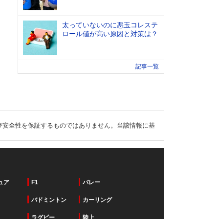
太っていないのに悪玉コレステ
ロール値が高い原因と対策は？
記事一覧
び安全性を保証するものではありません。当該情報に基
ュア
F1
バレー
バドミントン
カーリング
ラグビー
陸上