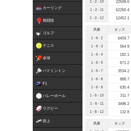
1 - 2 - 10
22509.6
カーリング
1 - 2 - 11
62260.4
1 - 2 - 12
12452.1
格闘技
馬番
オッズ
ゴルフ
1 - 6 - 2
6459.7
テニス
1 - 6 - 3
564.9
1 - 6 - 4
182.1
卓球
1 - 6 - 5
671.2
バドミントン
1 - 6 - 7
3534.2
1 - 6 - 8
888.7
F1
1 - 6 - 9
630.4
1 - 6 - 10
311.7
バレーボール
1 - 6 - 11
3496.2
ラグビー
1 - 6 - 12
132.8
陸上
馬番
オッズ