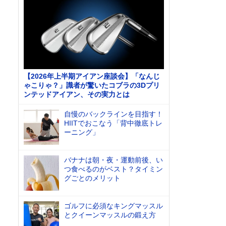
【2026年上半期アイアン座談会】「なんじ
ゃこりゃ？」識者が驚いたコブラの3Dプリ
ンテッドアイアン、その実力とは
自慢のバックラインを目指す！
HIITでおこなう「背中徹底トレ
ーニング」
バナナは朝・夜・運動前後、い
つ食べるのがベスト？タイミン
グごとのメリット
ゴルフに必須なキングマッスル
とクイーンマッスルの鍛え方