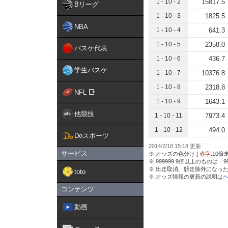
1 - 10 - 2
15817.5
Bリーグ
1 - 10 - 3
1825.5
NBA
1 - 10 - 4
641.3
1 - 10 - 5
2358.0
バスケ代表
1 - 10 - 6
436.7
学生バスケ
1 - 10 - 7
10376.8
1 - 10 - 8
2318.8
NFL
1 - 10 - 9
1643.1
他競技
1 - 10 - 11
7973.4
1 - 10 - 12
494.0
Doスポーツ
2014/2/18 15:18 更新
サービス
※ オッズの色分け [
赤字
:10倍
※ 999999.9倍以上のものは「
※ 出走取消、競走除外になった
toto
※ オッズ情報の更新の説明は
コンテンツ
動画