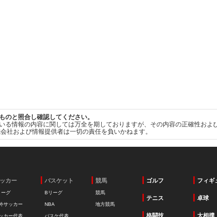
ものと照合し確認してください。
いる情報の内容に関しては万全を期しておりますが、その内容の正確性およ
式会社および情報提供者は一切の責任を負いかねます。
ッカー
バスケット
競馬
ゴルフ
フィギ
リーグ
Bリーグ
競馬
テニス
卓球
外サッカー
NBA
地方競馬
格闘技
大相撲
ッカー代表
バスケ代表