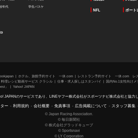
校年代
学生バスケ
NFL
ボート
to
kjapan
ホテル、旅館予約サイト 一休.com
レストラン予約サイト 一休.com レ
料理レシピ動画サービス クラシル
仕事・求人探しはスタンバイ
国内No.1女性向けメデ
st」
Yahoo! JAPAN
oo! JAPANのサービスであり、LINEヤフー株式会社がスポーツナビ株式会社と協
ンター
-
利用規約
-
会社概要
-
免責事項
-
広告掲載について
-
スタッフ募集
© Japan Racing Association.
© 毎日新聞社
© 株式会社グラッドキューブ
© Sportsnavi
© LY Corporation