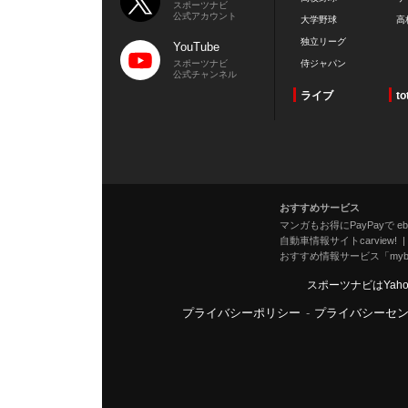
スポーツナビ
公式アカウント
大学野球
高
独立リーグ
YouTube
スポーツナビ
侍ジャパン
公式チャンネル
ライブ
to
おすすめサービス
マンガもお得にPayPayで eboo
自動車情報サイトcarview!
おすすめ情報サービス「mybe
スポーツナビはYah
プライバシーポリシー
-
プライバシーセ