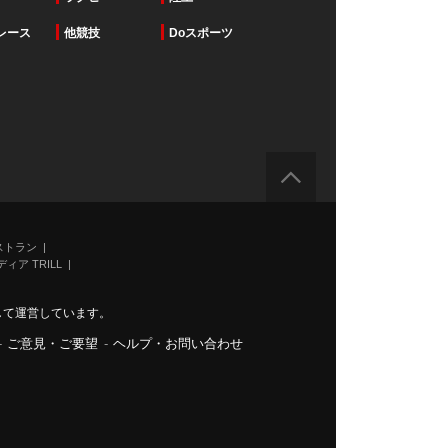
レース
他競技
Doスポーツ
ストラン
ィア TRILL
力して運営しています。
-
ご意見・ご要望
-
ヘルプ・お問い合わせ