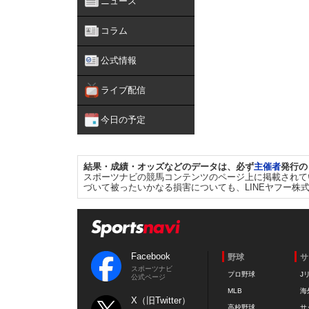
ニュース
コラム
公式情報
ライブ配信
今日の予定
結果・成績・オッズなどのデータは、必ず
主催者
発行の
スポーツナビの競馬コンテンツのページ上に掲載されて
づいて被ったいかなる損害についても、LINEヤフー株
Facebook
野球
サ
スポーツナビ
プロ野球
J
公式ページ
MLB
海
X（旧Twitter）
高校野球
サ