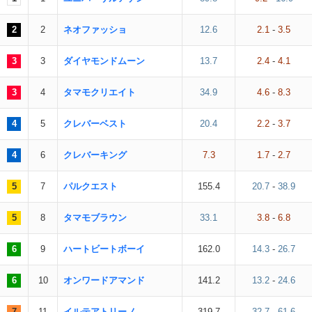
2
2
ネオファッショ
12.6
2.1
-
3.5
3
3
ダイヤモンドムーン
13.7
2.4
-
4.1
3
4
タマモクリエイト
34.9
4.6
-
8.3
4
5
クレバーベスト
20.4
2.2
-
3.7
4
6
クレバーキング
7.3
1.7
-
2.7
5
7
パルクエスト
155.4
20.7
-
38.9
5
8
タマモブラウン
33.1
3.8
-
6.8
6
9
ハートビートボーイ
162.0
14.3
-
26.7
6
10
オンワードアマンド
141.2
13.2
-
24.6
7
11
イルテアトリーノ
319.7
32.7
-
61.6