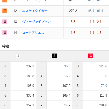
7
12
エスケイタイガー
270.2
48.4
-
91.1
8
13
ヴィーヴァギブソン
5.3
1.4
-
2.1
8
14
ロードアリエス
1.6
1.1
-
1.3
枠連
1
2
3
2
232.2
3
35.3
3
125.6
3
186.8
4
16.2
4
16.6
4
106.9
5
107.9
5
70.9
5
338.4
6
165.4
6
118.9
6
352.1
7
314.9
7
201.8