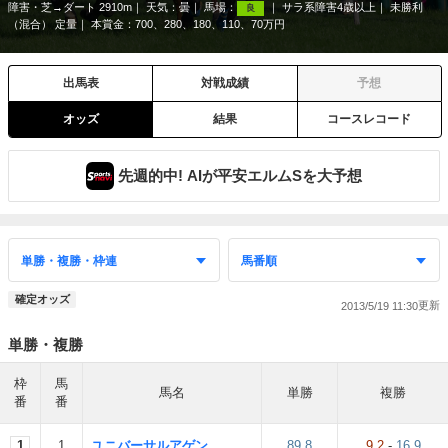
障害・芝→ダート 2910m
天気：
曇
馬場：
サラ系障害4歳以上
未勝利
良
（混合） 定量
本賞金：700、280、180、110、70万円
出馬表
対戦成績
予想
オッズ
結果
コースレコード
先週的中! AIが平安エルムSを大予想
確定オッズ
2013/5/19 11:30
単勝・複勝
枠
馬
馬名
単勝
複勝
番
番
1
1
ユニバーサルアゲン
89.8
9.2
-
16.9