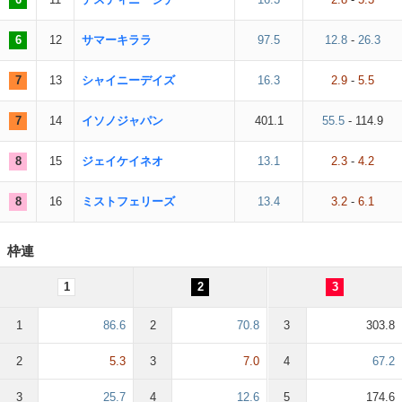
6
12
サマーキララ
97.5
12.8
-
26.3
7
13
シャイニーデイズ
16.3
2.9
-
5.5
7
14
イソノジャパン
401.1
55.5
-
114.9
8
15
ジェイケイネオ
13.1
2.3
-
4.2
8
16
ミストフェリーズ
13.4
3.2
-
6.1
枠連
1
2
3
1
86.6
2
70.8
3
303.8
2
5.3
3
7.0
4
67.2
3
25.7
4
12.6
5
174.6