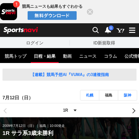
競馬ニュースも結果もすぐわかる
閉じる
スポーツナビ
検索
通知
i
ログイン
ID新規取得
競馬トップ
日程・結果
動画
ニュース
コラム
公式情
【連載】競馬予想AI『VUMA』の3連複指南
札幌
福島
阪神
7月12日（日）
2009年7月12日（日）
福島
10:00発走
1R サラ系3歳未勝利