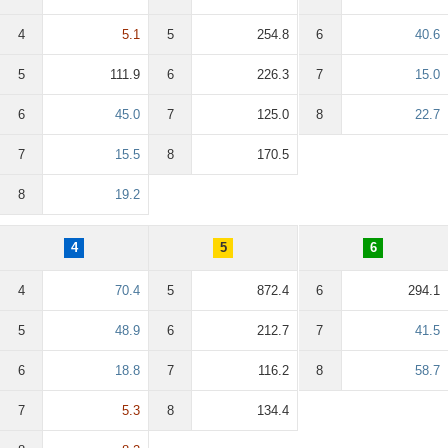
4
5.1
5
254.8
6
40.6
5
111.9
6
226.3
7
15.0
6
45.0
7
125.0
8
22.7
7
15.5
8
170.5
8
19.2
4
5
6
4
70.4
5
872.4
6
294.1
5
48.9
6
212.7
7
41.5
6
18.8
7
116.2
8
58.7
7
5.3
8
134.4