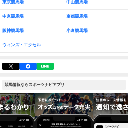
東京競馬場
中山競馬場
中京競馬場
京都競馬場
阪神競馬場
小倉競馬場
ウィンズ・エクセル
競馬情報ならスポーツナビアプリ