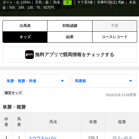
ダート・右 1150m
天気：
曇
馬場：
サラ系3歳
未勝利 [指定] 馬齢
本賞
良
金：500、200、130、75、50万円
出馬表
対戦成績
予想
オッズ
結果
コースレコード
無料アプリで競馬情報をチェックする
確定オッズ
2010/11/8 13:58
単勝・複勝
枠
馬
馬名
単勝
複勝
番
番
1
1
ユウワスーパー
235.3
25.0
-
45.8