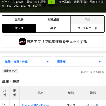
ダート・右 1700m
天気：
晴
馬場：
サラ系3歳
未勝利 [指定] 馬齢
本賞
良
金：500、200、130、75、50万円
出馬表
対戦成績
予想
オッズ
結果
コースレコード
無料アプリで競馬情報をチェックする
確定オッズ
2010/11/8 13:54
単勝・複勝
枠
馬
馬名
単勝
複勝
番
番
1
1
ジャックモンティー
358.3
34.7
-
58.6