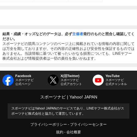
結果・成績・オッズなどのデータは、必ず
主催者
発行のものと照合し確認してく
ださい。
スポーツナビの競馬コンテンツのページ上に掲載されている情報の内容に関して
は万全を期しておりますが、その内容の正確性および安全性を保証するものでは
ありません。当該情報に基づいて被ったいかなる損害についても、LINEヤフー
株式会社および情報提供者は一切の責任を負いかねます。
Facebook
X(旧Twitter)
YouTube
スポーツナビ
スポーツナビ
スポーツナビ
公式ページ
公式アカウント
公式チャンネル
スポーツナビ
Yahoo! JAPAN
スポーツナビはYahoo! JAPANのサービスであり、LINEヤフー株式会社がス
ポーツナビ株式会社と協力して運営しています。
プライバシーポリシー
プライバシーセンター
規約
会社概要