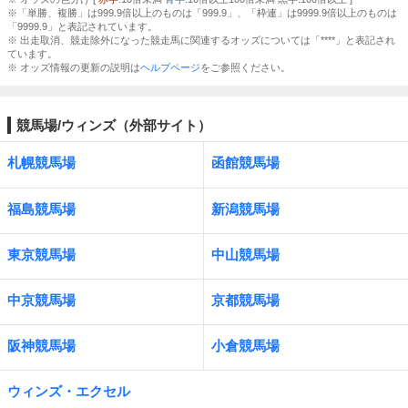
※「単勝、複勝」は999.9倍以上のものは「999.9」、「枠連」は9999.9倍以上のものは
「9999.9」と表記されています。
※ 出走取消、競走除外になった競走馬に関連するオッズについては「****」と表記され
ています。
※ オッズ情報の更新の説明は
ヘルプページ
をご参照ください。
競馬場/ウィンズ（外部サイト）
札幌競馬場
函館競馬場
福島競馬場
新潟競馬場
東京競馬場
中山競馬場
中京競馬場
京都競馬場
阪神競馬場
小倉競馬場
ウィンズ・エクセル