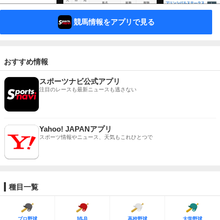
競馬情報をアプリで見る
おすすめ情報
スポーツナビ公式アプリ
注目のレースも最新ニュースも逃さない
Yahoo! JAPANアプリ
スポーツ情報やニュース、天気もこれひとつで
種目一覧
MLB
プロ野球
高校野球
大学野球