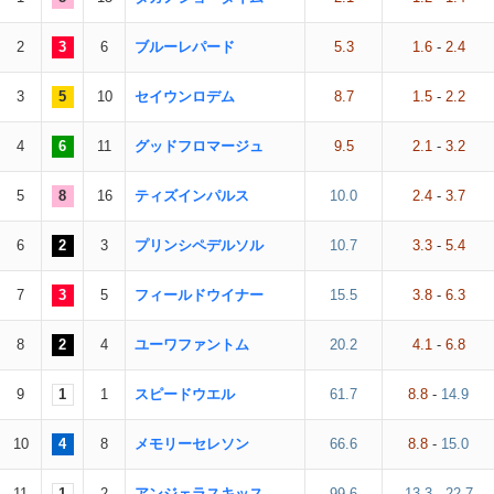
2
3
6
ブルーレパード
5.3
1.6
-
2.4
3
5
10
セイウンロデム
8.7
1.5
-
2.2
4
6
11
グッドフロマージュ
9.5
2.1
-
3.2
5
8
16
ティズインパルス
10.0
2.4
-
3.7
6
2
3
プリンシペデルソル
10.7
3.3
-
5.4
7
3
5
フィールドウイナー
15.5
3.8
-
6.3
8
2
4
ユーワファントム
20.2
4.1
-
6.8
9
1
1
スピードウエル
61.7
8.8
-
14.9
10
4
8
メモリーセレソン
66.6
8.8
-
15.0
11
1
2
アンジェラスキッス
99.6
13.3
-
22.7