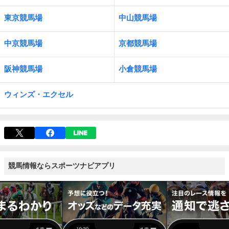
東京競馬場
中山競馬場
中京競馬場
京都競馬場
阪神競馬場
小倉競馬場
ウィンズ・エクセル
競馬情報ならスポーツナビアプリ