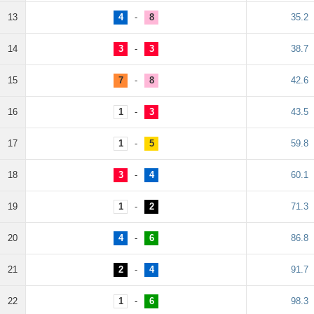
13
4
-
8
35.2
14
3
-
3
38.7
15
7
-
8
42.6
16
1
-
3
43.5
17
1
-
5
59.8
18
3
-
4
60.1
19
1
-
2
71.3
20
4
-
6
86.8
21
2
-
4
91.7
22
1
-
6
98.3