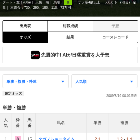
ダート・左 1700m
天気：
晴
馬場：
サラ系4歳以上
500万下 （混合） 定
良
量
本賞金：730、290、180、110、73万円
出馬表
対戦成績
予想
オッズ
結果
コースレコード
先週的中! AIが日曜重賞を大予想
確定オッズ
2009/8/19 00:01
単勝・複勝
人
枠
馬
馬名
単勝
複勝
気
番
番
1
8
15
タガノショータイム
2.1
1.2
-
1.4