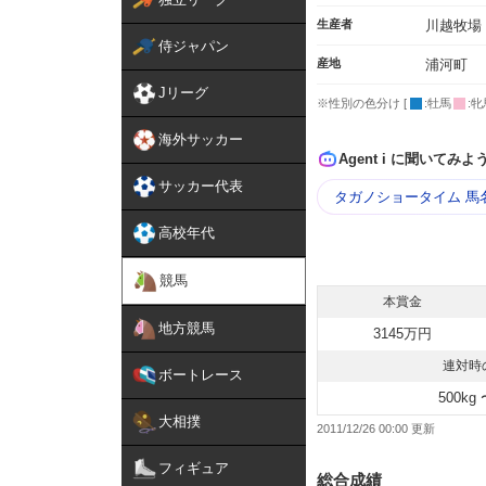
生産者
川越牧場
侍ジャパン
産地
浦河町
Jリーグ
※性別の色分け [
:牡馬
:牝
海外サッカー
Agent i に聞いてみよ
サッカー代表
タガノショータイム 馬
高校年代
競馬
本賞金
地方競馬
3145万円
連対時
ボートレース
500kg 
大相撲
2011/12/26 00:00
フィギュア
総合成績