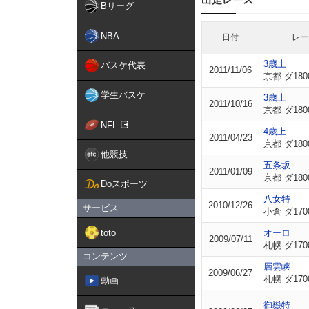
Bリーグ
NBA
日付
レー
3歳上
バスケ代表
2011/11/06
京都 ダ180
学生バスケ
3歳上
2011/10/16
京都 ダ180
NFL
4歳上
2011/04/23
京都 ダ180
他競技
五条坂
2011/01/09
京都 ダ180
Doスポーツ
八女特
2010/12/26
サービス
小倉 ダ170
toto
オーロ
2009/07/11
札幌 ダ170
コンテンツ
層雲峡
2009/06/27
札幌 ダ170
動画
御嶽特