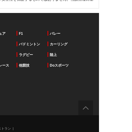
ュア
F1
バレー
バドミントン
カーリング
ラグビー
陸上
レース
他競技
Doスポーツ
ストラン