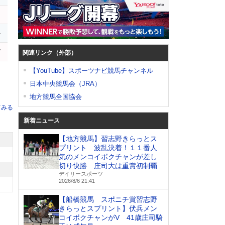
ル
ゼ
関連リンク（外部）
【YouTube】スポーツナビ競馬チャンネル
日本中央競馬会（JRA）
地方競馬全国協会
てみる
新着ニュース
【地方競馬】習志野きらっとス
プリント 波乱決着！１１番人
気のメンコイボクチャンが差し
切り快勝 庄司大は重賞初制覇
デイリースポーツ
2026/8/6 21:41
【船橋競馬 スポニチ賞習志野
きらっとスプリント】伏兵メン
コイボクチャンがV 41歳庄司騎