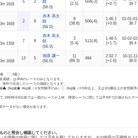
5
2
504(-2)
郎
(2.5)
(+0.7)
39.7
0m 16頭
(56.0)
赤木 高太
8
1:46.1
01-01-01
2
8
506(-6)
郎
(38.8)
(+0.8)
38.7
0m 16頭
(56.0)
赤木 高太
3
1:48.5
02-02-02
7
8
512(-8)
郎
(5.4)
(+1.7)
38.4
0m 13頭
(56.0)
池添 謙一
11
2:02.7
10-11-11
13
5
494
(89.3)
(+1.6)
36.0
0m 16頭
(56.0)
:2着
:3着 ]
走成績」はJRAのレースのみとなります。
方、海外で出走したレースの成績となります。
g減
:3kg減
:4kg減（※女性騎手のみ）
:2kg減（※5年以上、又は101勝以上の女性騎手
て 1993年4月以前では一部のレースが上4F、障害レースに関しては平均Fで計測されたデ
一部データがない場合があります。
ものと照合し確認してください。
いる情報の内容に関しては万全を期しておりますが、その内容の正確性およ