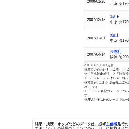
2008/01/20
小倉 ダ170
3歳上
2007/12/15
中京 ダ170
3歳上
2007/12/01
中京 ダ170
未勝利
2007/04/14
阪神 芝200
2011/11/7 00:00 更新
※着順の色分け [
:1着
※「平地競走成績」と「障害競
※「出走レース」はJRA、地
※減量表示は[
:1kg減
:2k
み）] です。
※「上3F」表記のデータについ
す。
※JRA主催以外のレースでは
結果・成績・オッズなどのデータは、必ず
主催者
発行の
スポーツナビの競馬コンテンツのページ上に掲載されて