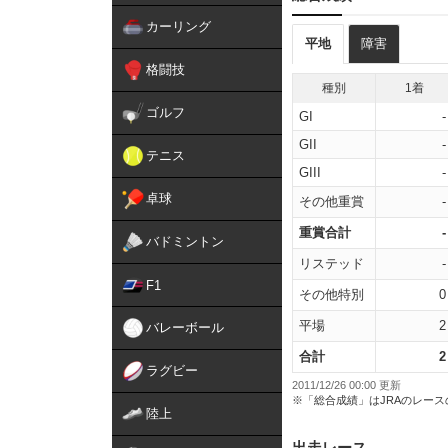
カーリング
平地
障害
格闘技
種別
1着
ゴルフ
GI
-
GII
-
テニス
GIII
-
卓球
その他重賞
-
重賞合計
-
バドミントン
リステッド
-
F1
その他特別
0
平場
2
バレーボール
合計
2
ラグビー
2011/12/26 00:00 更新
※「総合成績」はJRAのレー
陸上
出走レース