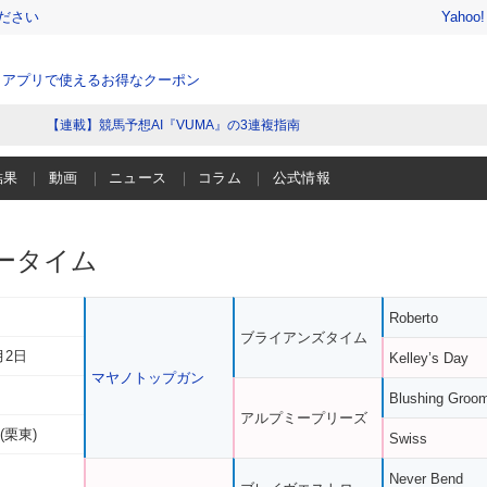
ださい
Yahoo
、アプリで使えるお得なクーポン
【連載】競馬予想AI『VUMA』の3連複指南
結果
動画
ニュース
コラム
公式情報
ータイム
Roberto
ブライアンズタイム
月2日
Kelley’s Day
マヤノトップガン
Blushing Groo
アルプミープリーズ
(栗東)
Swiss
Never Bend