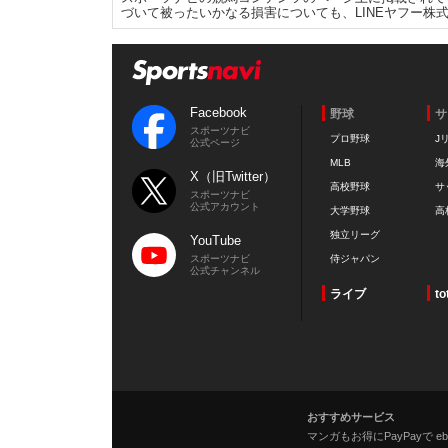
づいて被ったいかなる損害についても、LINEヤフー株
Facebook
野球
サ
スポーツナビ
プロ野球
J
公式ページ
MLB
海
X（旧Twitter）
高校野球
サ
スポーツナビ
公式アカウント
大学野球
高
独立リーグ
YouTube
スポーツナビ
侍ジャパン
公式チャンネル
ライブ
to
おすすめサービス
マンガもお得にPayPayで eboo