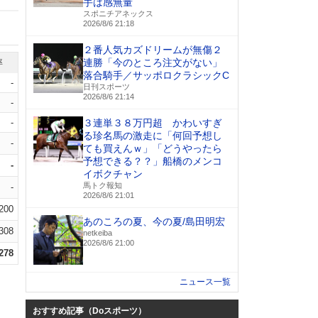
手は感無量
スポニチアネックス
2026/8/6 21:18
２番人気カズドリームが無傷２
連勝「今のところ注文がない」
率
落合騎手／サッポロクラシックC
-
日刊スポーツ
2026/8/6 21:14
-
-
３連単３８万円超 かわいすぎ
る珍名馬の激走に「何回予想し
-
ても買えんｗ」「どうやったら
予想できる？？」船橋のメンコ
-
イボクチャン
馬トク報知
-
2026/8/6 21:01
.200
あのころの夏、今の夏/島田明宏
.308
netkeiba
2026/8/6 21:00
.278
ニュース一覧
おすすめ記事（Doスポーツ）