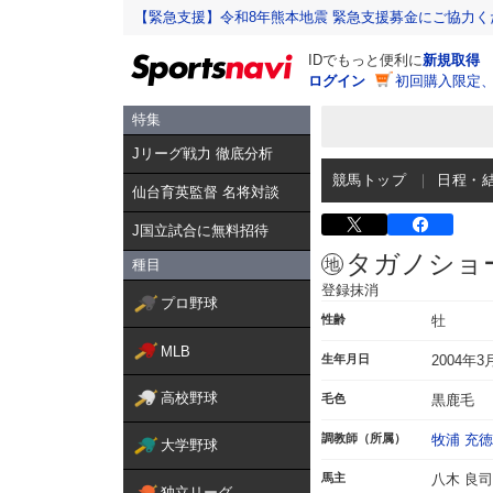
【緊急支援】令和8年熊本地震 緊急支援募金にご協力く
IDでもっと便利に
新規取得
ログイン
初回購入限定
特集
Jリーグ戦力 徹底分析
競馬トップ
日程・
仙台育英監督 名将対談
J国立試合に無料招待
タガノショ
種目
登録抹消
プロ野球
性齢
牡
MLB
生年月日
2004年3
高校野球
毛色
黒鹿毛
調教師（所属）
牧浦 充徳
大学野球
馬主
八木 良司
独立リーグ