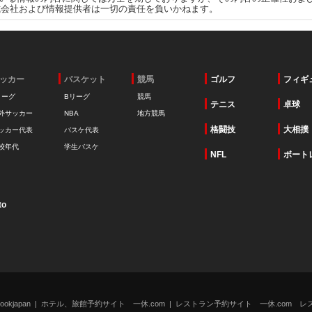
式会社および情報提供者は一切の責任を負いかねます。
ッカー
バスケット
競馬
ゴルフ
フィギ
リーグ
Bリーグ
競馬
テニス
卓球
外サッカー
NBA
地方競馬
格闘技
大相撲
ッカー代表
バスケ代表
校年代
学生バスケ
NFL
ボート
to
kjapan
ホテル、旅館予約サイト 一休.com
レストラン予約サイト 一休.com レ