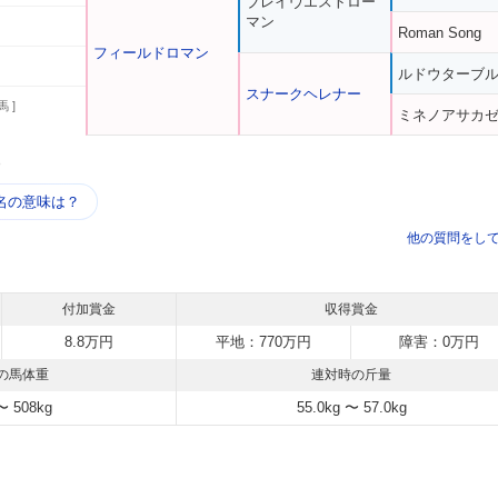
ブレイヴエストロー
マン
Roman Song
フィールドロマン
ルドウターブ
スナークヘレナー
馬 ]
ミネノアサカ
う
名の意味は？
他の質問をし
付加賞金
収得賞金
8.8万円
平地：770万円
障害：0万円
の馬体重
連対時の斤量
〜 508kg
55.0kg 〜 57.0kg