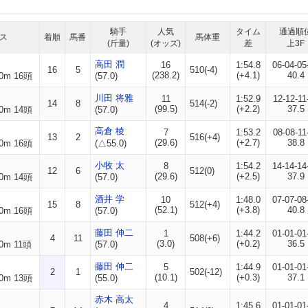
騎手
人気
タイム
通過順
ス
着順
馬番
馬体重
(斤量)
(オッズ)
差
上3F
高田 潤
16
1:54.8
06-04-05
16
5
510(-4)
(238.2)
(+4.1)
40.4
0m 16頭
(57.0)
川田 将雅
11
1:52.9
12-12-11
14
8
514(-2)
(99.5)
(+2.2)
37.5
0m 14頭
(57.0)
高倉 稜
7
1:53.2
08-08-11
13
2
516(+4)
(29.6)
(+2.7)
38.8
0m 16頭
(△55.0)
小牧 太
8
1:54.2
14-14-14
12
6
512(0)
(29.6)
(+2.5)
37.9
0m 14頭
(57.0)
酒井 学
10
1:48.0
07-07-08
15
8
512(+4)
(52.1)
(+3.8)
40.8
0m 16頭
(57.0)
藤田 伸二
1
1:44.2
01-01-01
4
11
508(+6)
(3.0)
(+0.2)
36.5
0m 11頭
(57.0)
藤田 伸二
5
1:44.9
01-01-01
2
1
502(-12)
(10.1)
(+0.3)
37.1
0m 13頭
(55.0)
赤木 高太
4
1:45.6
01-01-01