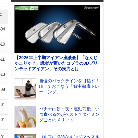
位
-04
-10
【2026年上半期アイアン座談会】「なんじ
-11
ゃこりゃ？」識者が驚いたコブラの3Dプリ
ンテッドアイアン、その実力とは
-13
自慢のバックラインを目指す！
HIITでおこなう「背中徹底トレ
-09
ーニング」
-01
バナナは朝・夜・運動前後、い
つ食べるのがベスト？タイミン
-01
グごとのメリット
ゴルフに必須なキングマッスル
-01