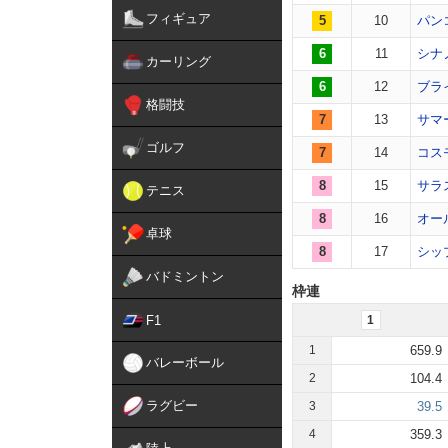
フィギュア
5
10
パン
6
11
シナ
カーリング
6
12
ブラ
格闘技
7
13
サマ
ゴルフ
7
14
コス
8
15
サラ
テニス
8
16
オー
卓球
8
17
シッ
バドミントン
枠連
F1
1
1
659.9
バレーボール
2
104.4
ラグビー
3
39.5
4
359.3