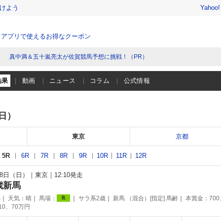
けよう
Yahoo
、アプリで使えるお得なクーポン
真中満＆五十嵐亮太が佐賀競馬予想に挑戦！（PR）
結果
動画
ニュース
コラム
公式情報
（日）
東京
京都
5R
6R
7R
8R
9R
10R
11R
12R
月18日（日）
東京
12:10発走
歳新馬
m
天気：
晴
馬場：
サラ系2歳
新馬 （混合）[指定] 馬齢
本賞金：700
良
110、70万円