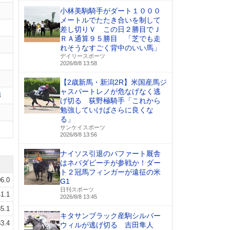
小林美駒騎手がダート１０００
メートルでたたき合いを制して
差し切りＶ この日２勝目でＪ
ＲＡ通算９５勝目 「芝でも走
れそうなすごく背中のいい馬」
デイリースポーツ
2026/8/8 13:58
【2歳新馬・新潟2R】米国産馬ジ
ャスパートレノが危なげなく逃
4
げ切る 荻野極騎手「これから
勉強していけばさらに良くな
る」
サンケイスポーツ
2026/8/8 13:56
ナイソス引退のバファート厩舎
はネバダビーチが参戦か！ダー
ト２冠馬フィンガーが遠征の米
6.0
G1
日刊スポーツ
1.1
2026/8/8 13:45
5.1
キタサンブラック産駒シルバー
3.4
ウィルが逃げ切る 吉田隼人