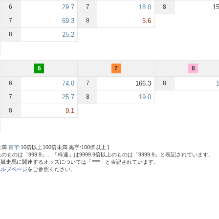
6
29.7
7
18.0
8
15
7
69.3
8
5.6
8
25.2
6
7
8
6
74.0
7
166.3
8
1
7
25.7
8
19.0
8
9.1
未満
青字
:10倍以上100倍未満 黒字:100倍以上 ]
のものは「999.9」、「枠連」は9999.9倍以上のものは「9999.9」と表記されています。
競走馬に関連するオッズについては「****」と表記されています。
ヘルプページ
をご参照ください。