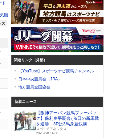
ード
気順
ッズ
7
関連リンク（外部）
4
【YouTube】スポーツナビ競馬チャンネル
日本中央競馬会（JRA）
地方競馬全国協会
新着ニュース
【阪神アーバン競馬プレーバッ
7
ク】保利良平厩舎が5日の新馬戦
を連勝 3Rは3馬身差快勝
1
スポニチアネックス
2026/8/8 14:00