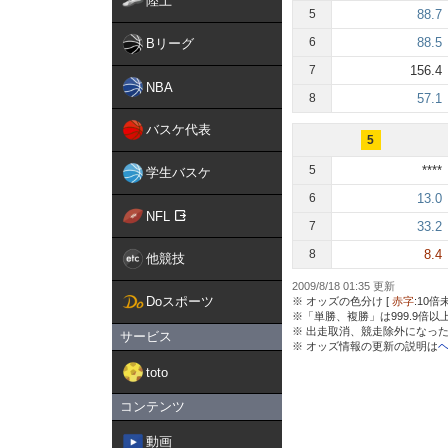
陸上
5
88.7
6
88.5
Bリーグ
7
156.4
NBA
8
57.1
バスケ代表
5
5
****
学生バスケ
6
13.0
NFL
7
33.2
8
8.4
他競技
2009/8/18 01:35 更新
Doスポーツ
※ オッズの色分け [
赤字
:10倍
※「単勝、複勝」は999.9倍以上
※ 出走取消、競走除外になった
サービス
※ オッズ情報の更新の説明は
toto
コンテンツ
動画