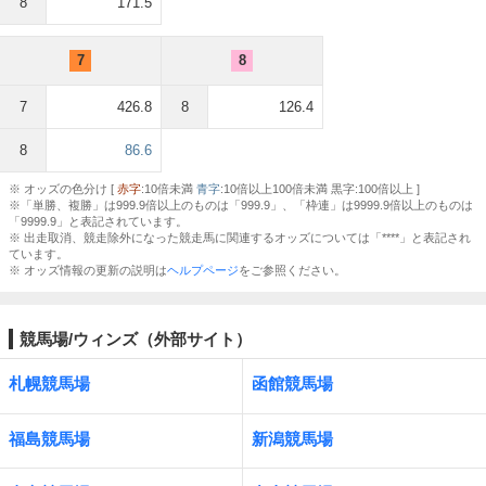
8
171.5
7
8
7
426.8
8
126.4
8
86.6
※ オッズの色分け [
赤字
:10倍未満
青字
:10倍以上100倍未満 黒字:100倍以上 ]
※「単勝、複勝」は999.9倍以上のものは「999.9」、「枠連」は9999.9倍以上のものは
「9999.9」と表記されています。
※ 出走取消、競走除外になった競走馬に関連するオッズについては「****」と表記され
ています。
※ オッズ情報の更新の説明は
ヘルプページ
をご参照ください。
競馬場/ウィンズ（外部サイト）
札幌競馬場
函館競馬場
福島競馬場
新潟競馬場