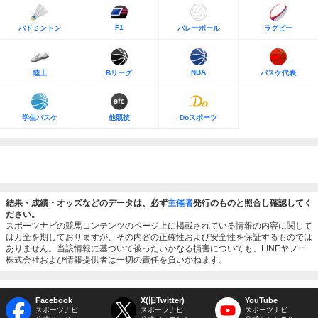
F1
バドミントン
バレーボール
ラグビー
NBA
陸上
Bリーグ
バスケ代表
学生バスケ
他競技
Doスポーツ
結果・成績・オッズなどのデータは、必ず
主催者
発行のものと照合し確認してく
ださい。
スポーツナビの競馬コンテンツのページ上に掲載されている情報の内容に関して
は万全を期しておりますが、その内容の正確性および安全性を保証するものでは
ありません。当該情報に基づいて被ったいかなる損害についても、LINEヤフー
株式会社および情報提供者は一切の責任を負いかねます。
Facebook
X(旧Twitter)
YouTube
スポーツナビ
スポーツナビ
スポーツナビ