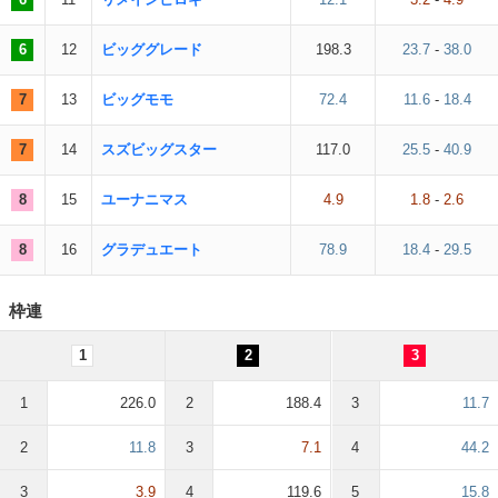
6
12
ビッググレード
198.3
23.7
-
38.0
7
13
ビッグモモ
72.4
11.6
-
18.4
7
14
スズビッグスター
117.0
25.5
-
40.9
8
15
ユーナニマス
4.9
1.8
-
2.6
8
16
グラデュエート
78.9
18.4
-
29.5
枠連
1
2
3
1
226.0
2
188.4
3
11.7
2
11.8
3
7.1
4
44.2
3
3.9
4
119.6
5
15.8