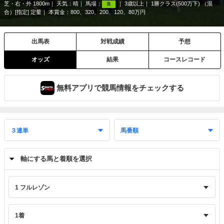
芝・右・外 1800m
天気：
晴
馬場：
3歳以上
1勝クラス(500万下) （混
良
合）[指定] 定量
本賞金：800、320、200、120、80万円
出馬表
対戦成績
予想
オッズ
結果
コースレコード
無料アプリで競馬情報をチェックする
軸にする馬と着順を選択