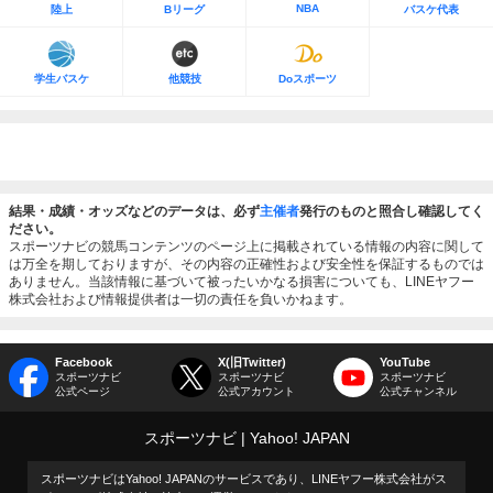
NBA
陸上
Bリーグ
バスケ代表
学生バスケ
他競技
Doスポーツ
結果・成績・オッズなどのデータは、必ず
主催者
発行のものと照合し確認してく
ださい。
スポーツナビの競馬コンテンツのページ上に掲載されている情報の内容に関して
は万全を期しておりますが、その内容の正確性および安全性を保証するものでは
ありません。当該情報に基づいて被ったいかなる損害についても、LINEヤフー
株式会社および情報提供者は一切の責任を負いかねます。
Facebook
X(旧Twitter)
YouTube
スポーツナビ
スポーツナビ
スポーツナビ
公式ページ
公式アカウント
公式チャンネル
スポーツナビ
Yahoo! JAPAN
スポーツナビはYahoo! JAPANのサービスであり、LINEヤフー株式会社がス