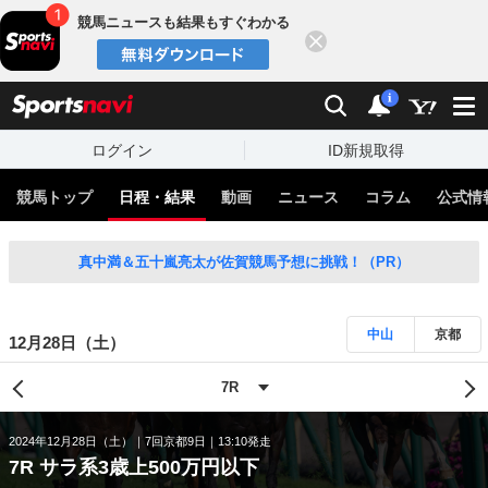
競馬ニュースも結果もすぐわかる
閉じる
スポーツナビ
検索
通知
i
ログイン
ID新規取得
競馬トップ
日程・結果
動画
ニュース
コラム
公式情
真中満＆五十嵐亮太が佐賀競馬予想に挑戦！（PR）
中山
京都
12月28日（土）
2024年12月28日（土）
7回京都9日
13:10発走
7R サラ系3歳上500万円以下