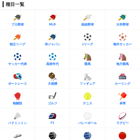
種目一覧
MLB
プロ野球
高校野球
大学野球
独立リーグ
侍ジャパン
Jリーグ
海外サッカー
サッカー代表
高校年代
競馬
地方競馬
ボートレース
大相撲
フィギュア
カーリング
格闘技
ゴルフ
テニス
卓球
F1
バドミントン
バレーボール
ラグビー