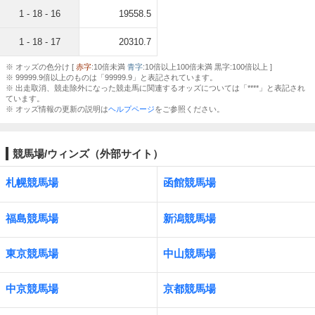
1 - 18 - 16
19558.5
1 - 18 - 17
20310.7
※ オッズの色分け [
赤字
:10倍未満
青字
:10倍以上100倍未満 黒字:100倍以上 ]
※ 99999.9倍以上のものは「99999.9」と表記されています。
※ 出走取消、競走除外になった競走馬に関連するオッズについては「****」と表記され
ています。
※ オッズ情報の更新の説明は
ヘルプページ
をご参照ください。
競馬場/ウィンズ（外部サイト）
札幌競馬場
函館競馬場
福島競馬場
新潟競馬場
東京競馬場
中山競馬場
中京競馬場
京都競馬場