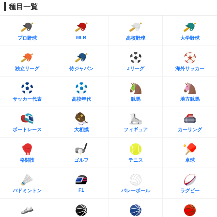
種目一覧
MLB
プロ野球
高校野球
大学野球
独立リーグ
侍ジャパン
Jリーグ
海外サッカー
サッカー代表
高校年代
競馬
地方競馬
ボートレース
大相撲
フィギュア
カーリング
格闘技
ゴルフ
テニス
卓球
F1
バドミントン
バレーボール
ラグビー