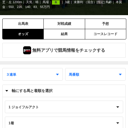
芝・左 1200m
天気：
晴
馬場：
3歳
未勝利 （混合）[指定] 馬齢
本賞
良
金：550、220、140、83、55万円
出馬表
対戦成績
予想
オッズ
結果
コースレコード
無料アプリで競馬情報をチェックする
軸にする馬と着順を選択