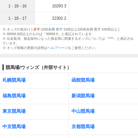
1 - 18 - 16
10293.3
1 - 18 - 17
22302.2
※ オッズの色分け [
赤字
:10倍未満
青字
:10倍以上100倍未満 黒字:100倍以上 ]
※ 99999.9倍以上のものは「99999.9」と表記されています。
※ 出走取消、競走除外になった競走馬に関連するオッズについては「****」と表記され
ています。
※ オッズ情報の更新の説明は
ヘルプページ
をご参照ください。
競馬場/ウィンズ（外部サイト）
札幌競馬場
函館競馬場
福島競馬場
新潟競馬場
東京競馬場
中山競馬場
中京競馬場
京都競馬場