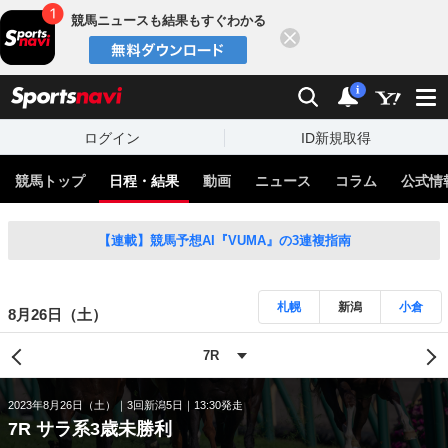
競馬ニュースも結果もすぐわかる
閉じる
スポーツナビ
検索
通知
i
ログイン
ID新規取得
競馬トップ
日程・結果
動画
ニュース
コラム
公式情
【連載】競馬予想AI『VUMA』の3連複指南
札幌
新潟
小倉
8月26日（土）
2023年8月26日（土）
3回新潟5日
13:30発走
7R サラ系3歳未勝利