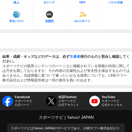
NBA
陸上
Bリーグ
バスケ代表
学生バスケ
他競技
Doスポーツ
結果・成績・オッズなどのデータは、必ず
主催者
発行のものと照合し確認してく
ださい。
スポーツナビの競馬コンテンツのページ上に掲載されている情報の内容に関して
は万全を期しておりますが、その内容の正確性および安全性を保証するものでは
ありません。当該情報に基づいて被ったいかなる損害についても、LINEヤフー
株式会社および情報提供者は一切の責任を負いかねます。
Facebook
X(旧Twitter)
YouTube
スポーツナビ
スポーツナビ
スポーツナビ
公式ページ
公式アカウント
公式チャンネル
スポーツナビ
Yahoo! JAPAN
スポーツナビはYahoo! JAPANのサービスであり、LINEヤフー株式会社がス