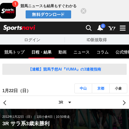
競馬ニュースも結果もすぐわかる
閉じる
スポーツナビ
検索
通知
i
ログイン
ID新規取得
競馬トップ
日程・結果
動画
ニュース
コラム
公式情
【連載】競馬予想AI『VUMA』の3連複指南
中山
京都
小倉
1月22日（日）
2012年1月22日（日）
1回小倉4日
10:50発走
3R サラ系3歳未勝利