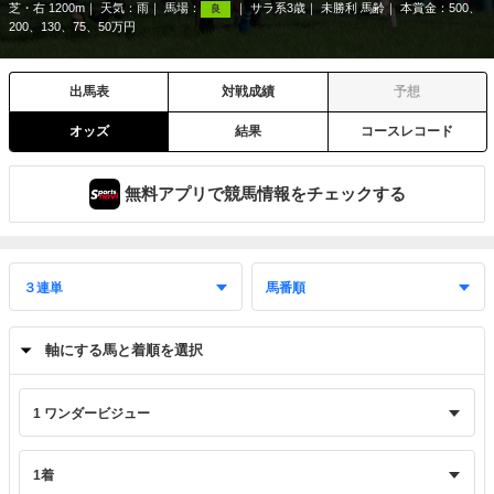
芝・右 1200m
天気：
雨
馬場：
サラ系3歳
未勝利 馬齢
本賞金：500、
良
200、130、75、50万円
出馬表
対戦成績
予想
オッズ
結果
コースレコード
無料アプリで競馬情報をチェックする
軸にする馬と着順を選択