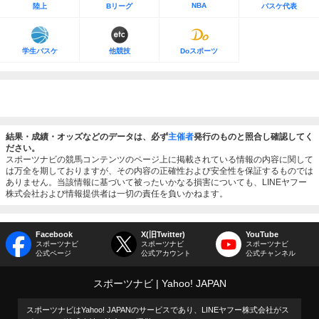
NBA
陸上
Bリーグ
バスケ代表
学生バスケ
他競技
Doスポーツ
結果・成績・オッズなどのデータは、必ず
主催者
発行のものと照合し確認してく
ださい。
スポーツナビの競馬コンテンツのページ上に掲載されている情報の内容に関して
は万全を期しておりますが、その内容の正確性および安全性を保証するものでは
ありません。当該情報に基づいて被ったいかなる損害についても、LINEヤフー
株式会社および情報提供者は一切の責任を負いかねます。
Facebook
X(旧Twitter)
YouTube
スポーツナビ
スポーツナビ
スポーツナビ
公式ページ
公式アカウント
公式チャンネル
スポーツナビ
Yahoo! JAPAN
スポーツナビはYahoo! JAPANのサービスであり、LINEヤフー株式会社がス