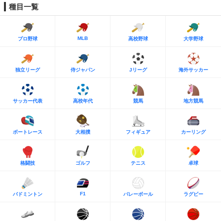
種目一覧
MLB
プロ野球
高校野球
大学野球
独立リーグ
侍ジャパン
Jリーグ
海外サッカー
サッカー代表
高校年代
競馬
地方競馬
ボートレース
大相撲
フィギュア
カーリング
格闘技
ゴルフ
テニス
卓球
F1
バドミントン
バレーボール
ラグビー