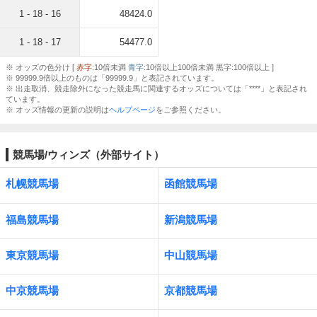
1 - 18 - 16
48424.0
1 - 18 - 17
54477.0
※ オッズの色分け [
赤字
:10倍未満
青字
:10倍以上100倍未満 黒字:100倍以上 ]
※ 99999.9倍以上のものは「99999.9」と表記されています。
※ 出走取消、競走除外になった競走馬に関連するオッズについては「****」と表記され
ています。
※ オッズ情報の更新の説明は
ヘルプページ
をご参照ください。
競馬場/ウィンズ（外部サイト）
札幌競馬場
函館競馬場
福島競馬場
新潟競馬場
東京競馬場
中山競馬場
中京競馬場
京都競馬場