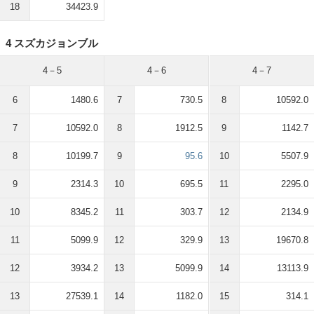
18
34423.9
4 スズカジョンブル
4－5
4－6
4－7
6
1480.6
7
730.5
8
10592.0
7
10592.0
8
1912.5
9
1142.7
8
10199.7
9
95.6
10
5507.9
9
2314.3
10
695.5
11
2295.0
10
8345.2
11
303.7
12
2134.9
11
5099.9
12
329.9
13
19670.8
12
3934.2
13
5099.9
14
13113.9
13
27539.1
14
1182.0
15
314.1