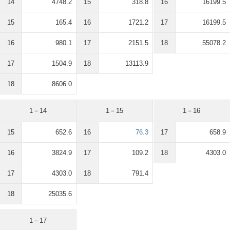
14
4748.2
15
318.8
16
16199.5
15
165.4
16
1721.2
17
16199.5
16
980.1
17
2151.5
18
55078.2
17
1504.9
18
13113.9
18
8606.0
1－14
1－15
1－16
15
652.6
16
76.3
17
658.9
16
3824.9
17
109.2
18
4303.0
17
4303.0
18
791.4
18
25035.6
1－17