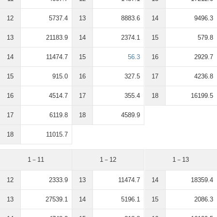
12
5737.4
13
8883.6
14
9496.3
13
21183.9
14
2374.1
15
579.8
14
11474.7
15
56.3
16
2929.7
15
915.0
16
327.5
17
4236.8
16
4514.7
17
355.4
18
16199.5
17
6119.8
18
4589.9
18
11015.7
1－11
1－12
1－13
12
2333.9
13
11474.7
14
18359.4
13
27539.1
14
5196.1
15
2086.3