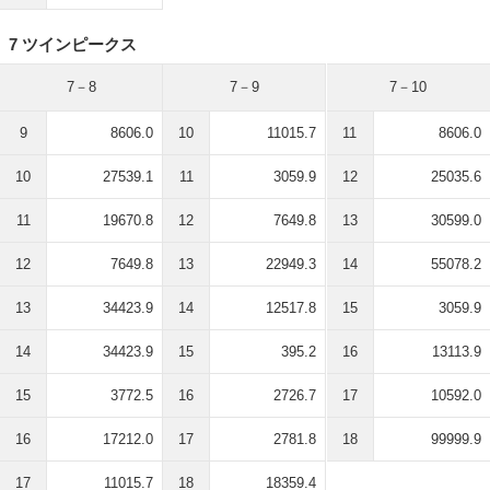
7 ツインピークス
7－8
7－9
7－10
9
8606.0
10
11015.7
11
8606.0
10
27539.1
11
3059.9
12
25035.6
11
19670.8
12
7649.8
13
30599.0
12
7649.8
13
22949.3
14
55078.2
13
34423.9
14
12517.8
15
3059.9
14
34423.9
15
395.2
16
13113.9
15
3772.5
16
2726.7
17
10592.0
16
17212.0
17
2781.8
18
99999.9
17
11015.7
18
18359.4