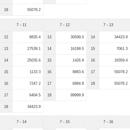
18
55078.2
7－11
7－12
7－13
12
9835.4
13
30599.0
14
34423.9
13
27539.1
14
16199.5
15
7061.3
14
25035.6
15
1426.9
16
18359.4
15
1133.3
16
8883.6
17
55078.2
16
7247.2
17
6884.8
18
55078.2
17
6404.5
18
99999.9
18
34423.9
7－14
7－15
7－16