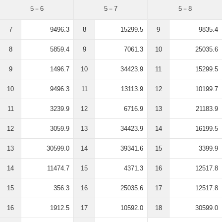
5－6
5－7
5－8
7
9496.3
8
15299.5
9
9835.4
8
5859.4
9
7061.3
10
25035.6
9
1496.7
10
34423.9
11
15299.5
10
9496.3
11
13113.9
12
10199.7
11
3239.9
12
6716.9
13
21183.9
12
3059.9
13
34423.9
14
16199.5
13
30599.0
14
39341.6
15
3399.9
14
11474.7
15
4371.3
16
12517.8
15
356.3
16
25035.6
17
12517.8
16
1912.5
17
10592.0
18
30599.0