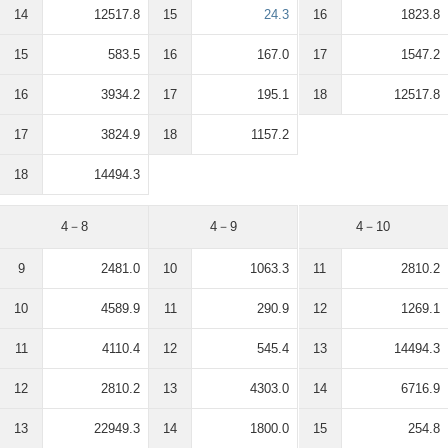
14
12517.8
15
24.3
16
1823.8
15
583.5
16
167.0
17
1547.2
16
3934.2
17
195.1
18
12517.8
17
3824.9
18
1157.2
18
14494.3
4－8
4－9
4－10
9
2481.0
10
1063.3
11
2810.2
10
4589.9
11
290.9
12
1269.1
11
4110.4
12
545.4
13
14494.3
12
2810.2
13
4303.0
14
6716.9
13
22949.3
14
1800.0
15
254.8