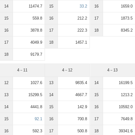
14
11474.7
15
33.2
16
1659.0
15
559.8
16
212.2
17
1873.5
16
3878.8
17
222.3
18
8345.2
17
4049.9
18
1457.1
18
9179.7
4－11
4－12
4－13
12
1027.6
13
9835.4
14
16199.5
13
15299.5
14
4667.7
15
1213.2
14
4441.8
15
142.9
16
10592.0
15
92.1
16
700.8
17
7649.8
16
592.3
17
500.8
18
39341.6