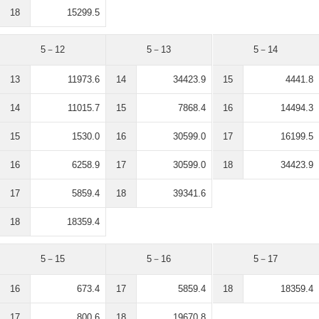
18
15299.5
5－12
5－13
5－14
13
11973.6
14
34423.9
15
4441.8
14
11015.7
15
7868.4
16
14494.3
15
1530.0
16
30599.0
17
16199.5
16
6258.9
17
30599.0
18
34423.9
17
5859.4
18
39341.6
18
18359.4
5－15
5－16
5－17
16
673.4
17
5859.4
18
18359.4
17
800.6
18
19670.8