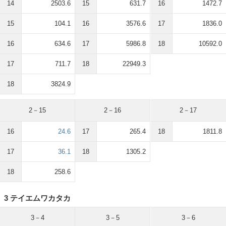
14
2503.6
15
631.7
16
1472.7
15
104.1
16
3576.6
17
1836.0
16
634.6
17
5986.8
18
10592.0
17
711.7
18
22949.3
18
3824.9
2－15
2－16
2－17
16
24.6
17
265.4
18
1811.8
17
36.1
18
1305.2
18
258.6
3 テイエムワカタカ
3－4
3－5
3－6