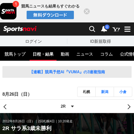
競馬ニュースも結果もすぐわかる
閉じる
スポーツナビ
検索
通知
i
ログイン
ID新規取得
競馬トップ
日程・結果
動画
ニュース
コラム
公式情
【連載】競馬予想AI『VUMA』の3連複指南
札幌
新潟
小倉
8月26日（日）
2012年8月26日（日）
2回札幌4日
10:20発走
2R サラ系3歳未勝利