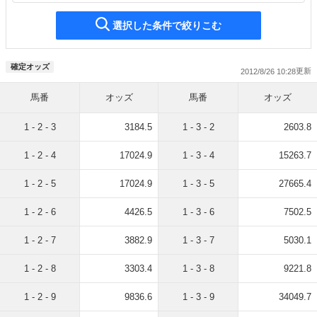
選択した条件で絞りこむ
確定オッズ
2012/8/26 10:28
馬番
オッズ
馬番
オッズ
1 - 2 - 3
3184.5
1 - 3 - 2
2603.8
1 - 2 - 4
17024.9
1 - 3 - 4
15263.7
1 - 2 - 5
17024.9
1 - 3 - 5
27665.4
1 - 2 - 6
4426.5
1 - 3 - 6
7502.5
1 - 2 - 7
3882.9
1 - 3 - 7
5030.1
1 - 2 - 8
3303.4
1 - 3 - 8
9221.8
1 - 2 - 9
9836.6
1 - 3 - 9
34049.7