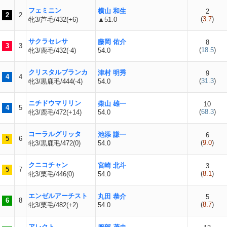
フェミニン
横山 和生
2
2
2
(
3.7
)
牝3/芦毛/432(+6)
▲51.0
サクラセレサ
藤岡 佑介
8
3
3
(
18.5
)
牝3/鹿毛/432(-4)
54.0
クリスタルブランカ
津村 明秀
9
4
4
(
31.3
)
牝3/黒鹿毛/444(-4)
54.0
ニチドウマリリン
柴山 雄一
10
4
5
(
68.3
)
牝3/鹿毛/472(+14)
54.0
コーラルグリッタ
池添 謙一
6
5
6
(
9.0
)
牝3/黒鹿毛/472(0)
54.0
クニコチャン
宮崎 北斗
3
5
7
(
8.1
)
牝3/栗毛/446(0)
54.0
エンゼルアーチスト
丸田 恭介
5
6
8
(
8.7
)
牝3/栗毛/482(+2)
54.0
アレクト