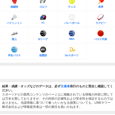
格闘技
ゴルフ
テニス
卓球
F1
バドミントン
バレーボール
ラグビー
NBA
陸上
Bリーグ
バスケ代表
学生バスケ
他競技
Doスポーツ
結果・成績・オッズなどのデータは、必ず
主催者
発行のものと照合し確認してく
ださい。
スポーツナビの競馬コンテンツのページ上に掲載されている情報の内容に関して
は万全を期しておりますが、その内容の正確性および安全性を保証するものでは
ありません。当該情報に基づいて被ったいかなる損害についても、LINEヤフー
株式会社および情報提供者は一切の責任を負いかねます。