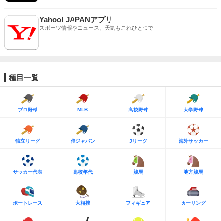
Yahoo! JAPANアプリ
スポーツ情報やニュース、天気もこれひとつで
種目一覧
MLB
プロ野球
高校野球
大学野球
独立リーグ
侍ジャパン
Jリーグ
海外サッカー
サッカー代表
高校年代
競馬
地方競馬
ボートレース
大相撲
フィギュア
カーリング