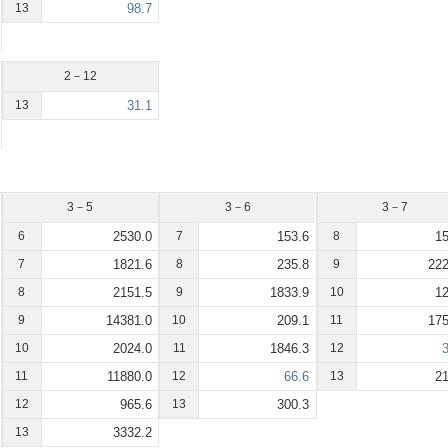
13
98.7
2－12
13
31.1
3－5
3－6
3－7
6
2530.0
7
153.6
8
15
7
1821.6
8
235.8
9
222
8
2151.5
9
1833.9
10
12
9
14381.0
10
209.1
11
175
10
2024.0
11
1846.3
12
3
11
11880.0
12
66.6
13
21
12
965.6
13
300.3
13
3332.2