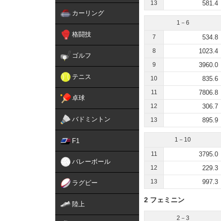
13
581.4
カーリング
1－6
格闘技
7
534.8
8
1023.4
ゴルフ
9
3960.0
テニス
10
835.6
11
7806.8
卓球
12
306.7
バドミントン
13
895.9
1－10
F1
11
3795.0
バレーボール
12
229.3
13
997.3
ラグビー
2 フェミニン
陸上
2－3