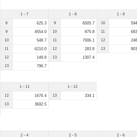
1－7
1－8
1－9
8
625.3
9
6505.7
10
594
9
4554.0
10
875.8
11
683
10
548.7
11
7006.1
12
248
11
6210.0
12
283.8
13
803
12
149.8
13
1307.4
13
796.7
1－11
1－12
12
1676.4
13
334.1
13
3692.5
2－4
2－5
2－6