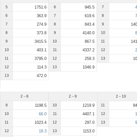
5
1751.6
6
945.5
7
4
6
363.9
7
619.6
8
7
7
274.9
8
843.4
9
140
8
373.8
9
4140.0
10
8
9
3415.5
10
867.5
11
141
10
403.1
11
4337.2
12
2
11
3795.0
12
259.3
13
10
12
114.3
13
1046.9
13
472.0
2－8
2－9
2－10
9
1198.5
10
1219.9
11
84
10
66.0
11
4407.1
12
1
11
1023.4
12
297.0
13
9
12
18.3
13
1153.0