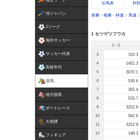
出馬表
対
侍ジャパン
単勝・複勝・枠連
馬連
Jリーグ
1 セツゲツフウカ
海外サッカー
1－2
サッカー代表
3
333.3
4
1401.3
高校年代
5
3070.1
競馬
6
530.6
7
355.4
地方競馬
8
533.7
9
3252.9
ボートレース
10
582.6
大相撲
11
3252.9
12
148.3
フィギュア