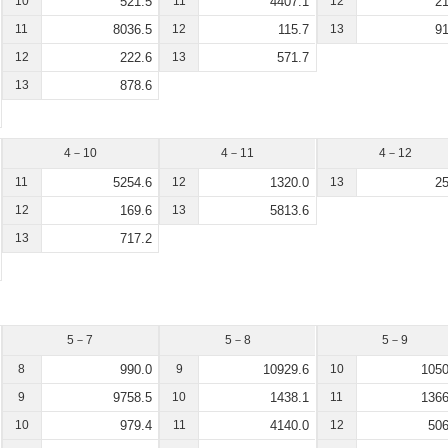
10
521.5
11
4407.1
12
21
11
8036.5
12
115.7
13
91
12
222.6
13
571.7
13
878.6
4－10
4－11
4－12
11
5254.6
12
1320.0
13
25
12
169.6
13
5813.6
13
717.2
5－7
5－8
5－9
8
990.0
9
10929.6
10
1050
9
9758.5
10
1438.1
11
1366
10
979.4
11
4140.0
12
506