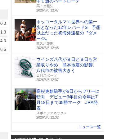
中１週のハードローテ
馬トク報知
2026/8/6 12:47
ホッコータルマエ世界への第一
0.0
歩となった12年レパードS 予想
1.0
以上だった初海外遠征の〝ダメ
ージ〟
4.0
東スポ競馬
2026/8/6 12:45
6.5
ウインズ八代が８日と９日も営
業取りやめ 熊本地震の影響、
八代市の被害大きく
日刊スポーツ
2026/8/6 12:37
高杉吏麒騎手が6日からフリーに
転向 デビュー3年目の今年は7
月19日まで38勝マーク JRA発
表
スポニチアネックス
2026/8/6 12:32
ニュース一覧