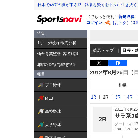
日本で45℃の夏が来る!? 猛暑を賢くおトクに生き抜く
IDでもっと便利に
新規取得
ログイン
［おトク］10
特集
Jリーグ戦力 徹底分析
競馬トップ
日程・
仙台育英監督 名将対談
J国立試合に無料招待
2012年8月26日（
種目
プロ野球
札幌
1R
2R
3R
4R
MLB
2012年8月
高校野球
サラ系3
2R
ダート・右 17
大学野球
180、120、
独立リーグ