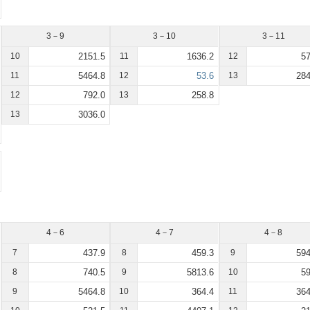
3－9
3－10
3－11
10
2151.5
11
1636.2
12
57
11
5464.8
12
53.6
13
284
12
792.0
13
258.8
13
3036.0
4－6
4－7
4－8
7
437.9
8
459.3
9
594
8
740.5
9
5813.6
10
59
9
5464.8
10
364.4
11
364