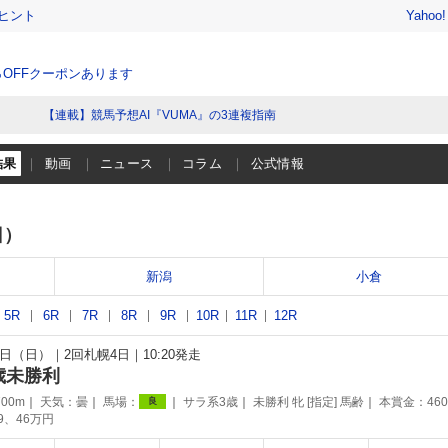
ヒント
Yahoo
％OFFクーポンあります
【連載】競馬予想AI『VUMA』の3連複指南
結果
動画
ニュース
コラム
公式情報
日）
新潟
小倉
5R
6R
7R
8R
9R
10R
11R
12R
26日（日）
2回札幌4日
10:20発走
歳未勝利
00m
天気：
曇
馬場：
サラ系3歳
未勝利 牝 [指定] 馬齢
本賞金：46
良
69、46万円