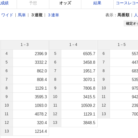
戦成績
予想
オッズ
結果
コースレコ
ワイド
馬単
３連複
３連単
表示：
馬番順
人
確定オ
1－3
1－4
1－5
4
2396.9
5
6505.7
6
557
5
3332.2
6
3458.8
7
447
6
862.0
7
1951.7
8
683
7
808.4
8
3070.1
9
535
8
1129.1
9
7806.8
10
975
9
3595.3
10
3415.5
11
942
10
1093.0
11
10509.2
12
239
11
4078.2
12
1129.1
13
700
12
320.4
13
3848.5
13
1214.4