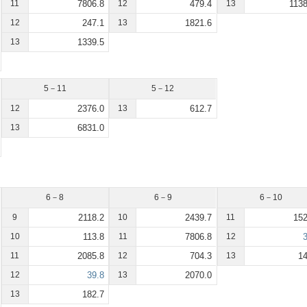
11
7806.8
12
479.4
13
1138
12
247.1
13
1821.6
13
1339.5
5－11
5－12
12
2376.0
13
612.7
13
6831.0
6－8
6－9
6－10
9
2118.2
10
2439.7
11
152
10
113.8
11
7806.8
12
3
11
2085.8
12
704.3
13
14
12
39.8
13
2070.0
13
182.7