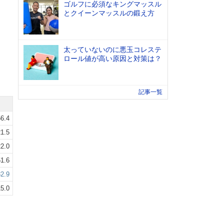
ゴルフに必須なキングマッスル
とクイーンマッスルの鍛え方
太っていないのに悪玉コレステ
ロール値が高い原因と対策は？
記事一覧
6.4
1.5
2.0
1.6
2.9
5.0