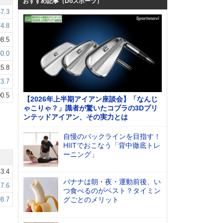
おすすめ記事（Doスポーツ）
7.3
4.8
8.5
0.0
5.8
3.7
0.5
【2026年上半期アイアン座談会】「なんじ
ゃこりゃ？」識者が驚いたコブラの3Dプリ
ンテッドアイアン、その実力とは
自慢のバックラインを目指す！
HIITでおこなう「背中徹底トレ
ーニング」
3.4
バナナは朝・夜・運動前後、い
7.6
つ食べるのがベスト？タイミン
8.7
グごとのメリット