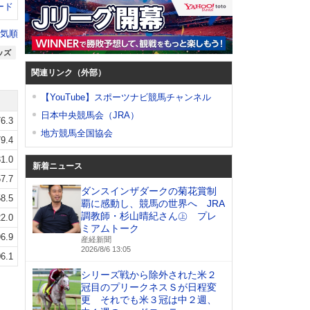
ード
気順
ッズ
関連リンク（外部）
【YouTube】スポーツナビ競馬チャンネル
日本中央競馬会（JRA）
6.3
地方競馬全国協会
9.4
1.0
新着ニュース
7.7
ダンスインザダークの菊花賞制
8.5
覇に感動し、競馬の世界へ JRA
調教師・杉山晴紀さん㊤ プレ
2.0
ミアムトーク
6.9
産経新聞
2026/8/6 13:05
6.1
シリーズ戦から除外された米２
冠目のプリークネスＳが日程変
更 それでも米３冠は中２週、