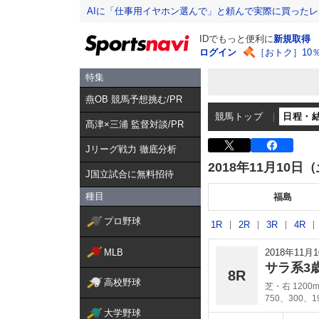
AIに「仕事用イヤホン選んで」と頼んで実際に買った
IDでもっと便利に
新規取得
ログイン
［おトク］10
特集
燕OB 競馬予想挑む/PR
競馬トップ
日程・
髙津×三浦 監督対談/PR
Jリーグ戦力 徹底分析
2018年11月10日
J国立試合に無料招待
種目
福島
プロ野球
1R
2R
3R
4R
MLB
2018年11
サラ系3
8R
高校野球
芝・右 1200
750、300、
大学野球