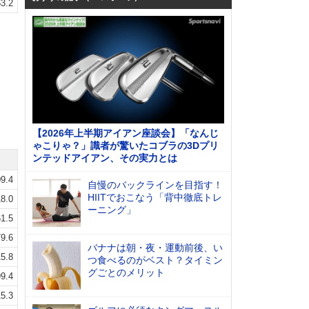
3.2
【2026年上半期アイアン座談会】「なんじ
ゃこりゃ？」識者が驚いたコブラの3Dプリ
ンテッドアイアン、その実力とは
9.4
自慢のバックラインを目指す！
HIITでおこなう「背中徹底トレ
8.0
ーニング」
1.5
9.6
バナナは朝・夜・運動前後、い
5.8
つ食べるのがベスト？タイミン
グごとのメリット
9.4
5.3