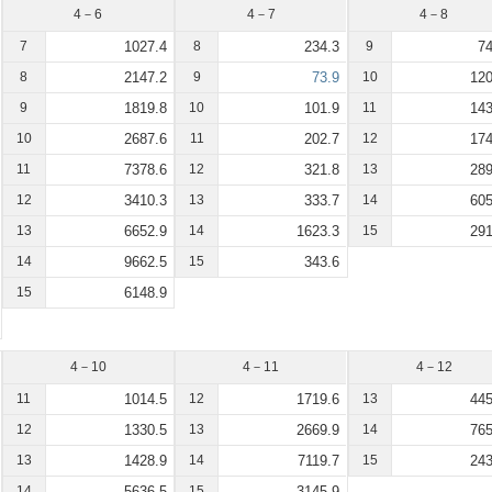
4－6
4－7
4－8
7
1027.4
8
234.3
9
74
8
2147.2
9
73.9
10
120
9
1819.8
10
101.9
11
143
10
2687.6
11
202.7
12
174
11
7378.6
12
321.8
13
289
12
3410.3
13
333.7
14
605
13
6652.9
14
1623.3
15
291
14
9662.5
15
343.6
15
6148.9
4－10
4－11
4－12
11
1014.5
12
1719.6
13
445
12
1330.5
13
2669.9
14
765
13
1428.9
14
7119.7
15
243
14
5636.5
15
3145.9