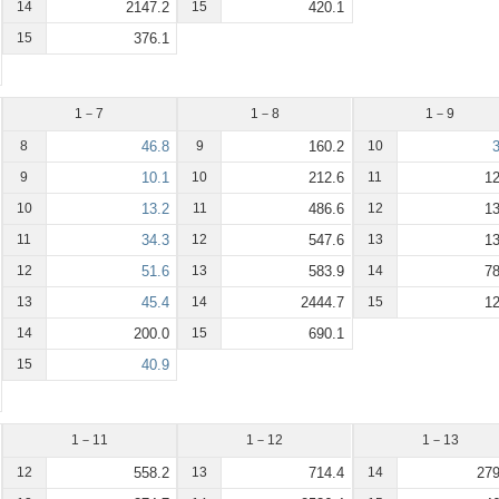
14
2147.2
15
420.1
15
376.1
1－7
1－8
1－9
8
46.8
9
160.2
10
3
9
10.1
10
212.6
11
12
10
13.2
11
486.6
12
13
11
34.3
12
547.6
13
13
12
51.6
13
583.9
14
78
13
45.4
14
2444.7
15
12
14
200.0
15
690.1
15
40.9
1－11
1－12
1－13
12
558.2
13
714.4
14
279