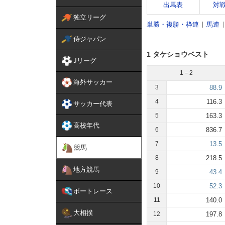
出馬表
対
独立リーグ
単勝・複勝・枠連
馬連
侍ジャパン
1 タケショウベスト
Jリーグ
1－2
海外サッカー
3
88.9
4
116.3
サッカー代表
5
163.3
高校年代
6
836.7
7
13.5
競馬
8
218.5
地方競馬
9
43.4
10
52.3
ボートレース
11
140.0
大相撲
12
197.8