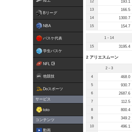
陸上
12
193.1
13
166.5
Bリーグ
14
1300.7
NBA
15
154.7
1－14
バスケ代表
15
3195.4
学生バスケ
2 アリエスムーン
NFL
2－3
他競技
4
468.0
5
930.7
Doスポーツ
6
2687.6
サービス
7
112.5
toto
8
800.4
9
349.2
コンテンツ
10
496.1
動画