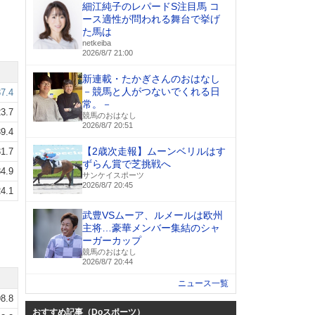
細江純子のレパードS注目馬 コ
ース適性が問われる舞台で挙げ
た馬は
netkeiba
2026/8/7 21:00
新連載・たかぎさんのおはなし
－競馬と人がつないでくれる日
7.4
常。－
3.7
競馬のおはなし
2026/8/7 20:51
9.4
【2歳次走報】ムーンベリルはす
1.7
ずらん賞で芝挑戦へ
4.9
サンケイスポーツ
2026/8/7 20:45
4.1
武豊VSムーア、ルメールは欧州
主将…豪華メンバー集結のシャ
ーガーカップ
競馬のおはなし
2026/8/7 20:44
ニュース一覧
8.8
おすすめ記事（Doスポーツ）