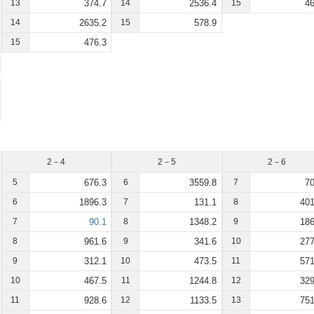
13
374.7
14
2536.4
15
46
14
2635.2
15
578.9
15
476.3
2－4
2－5
2－6
5
676.3
6
3559.8
7
70
6
1896.3
7
131.1
8
401
7
90.1
8
1348.2
9
186
8
961.6
9
341.6
10
277
9
312.1
10
473.5
11
571
10
467.5
11
1244.8
12
329
11
928.6
12
1133.5
13
751