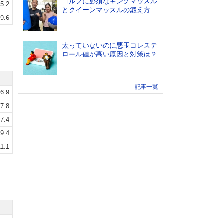
ゴルフに必須なキングマッスル
5.2
とクイーンマッスルの鍛え方
9.6
太っていないのに悪玉コレステ
ロール値が高い原因と対策は？
記事一覧
6.9
7.8
7.4
9.4
1.1