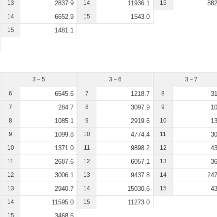
13
2837.9
14
11936.1
15
882
14
6652.9
15
1543.0
15
1481.1
3－5
3－6
3－7
6
6545.6
7
1218.7
8
31
7
284.7
8
3097.9
9
10
8
1085.1
9
2919.6
10
13
9
1099.8
10
4774.4
11
30
10
1371.0
11
9898.2
12
43
11
2687.6
12
6057.1
13
36
12
3006.1
13
9437.8
14
247
13
2940.7
14
15030.6
15
43
14
11595.0
15
11273.0
15
3468.6