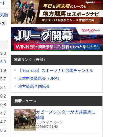
ード
気順
ッズ
9.3
関連リンク（外部）
6.9
1.9
【YouTube】スポーツナビ競馬チャンネル
日本中央競馬会（JRA）
6.7
地方競馬全国協会
3.1
0.2
新着ニュース
9.8
ガビーズシスターが大井競馬に
4.7
移籍
4.7
サンケイスポーツ
2026/8/7 21:42
8.5