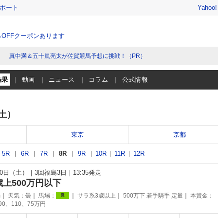
レポート
Yahoo
％OFFクーポンあります
真中満＆五十嵐亮太が佐賀競馬予想に挑戦！（PR）
結果
動画
ニュース
コラム
公式情報
（土）
東京
京都
5R
6R
7R
8R
9R
10R
11R
12R
月10日（土）
3回福島3日
13:35発走
歳上500万円以下
m
天気：
曇
馬場：
サラ系3歳以上
500万下 若手騎手 定量
本賞金：
良
190、110、75万円