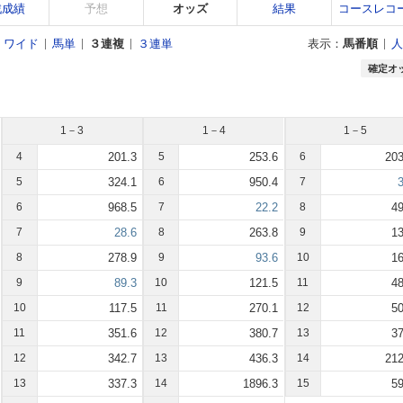
戦成績
予想
オッズ
結果
コースレコ
ワイド
馬単
３連複
３連単
表示：
馬番順
人
確定オ
1－3
1－4
1－5
4
201.3
5
253.6
6
203
5
324.1
6
950.4
7
3
6
968.5
7
22.2
8
49
7
28.6
8
263.8
9
13
8
278.9
9
93.6
10
16
9
89.3
10
121.5
11
48
10
117.5
11
270.1
12
50
11
351.6
12
380.7
13
37
12
342.7
13
436.3
14
212
13
337.3
14
1896.3
15
59