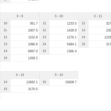
3－9
3－10
3－11
10
361.7
11
1233.5
12
327
11
1007.0
12
1428.9
13
230
12
1152.9
13
1276.1
14
1229
13
1096.8
14
5484.1
15
317
14
6997.0
15
1366.4
15
1268.2
3－13
3－14
14
12682.1
15
15608.7
15
3170.5