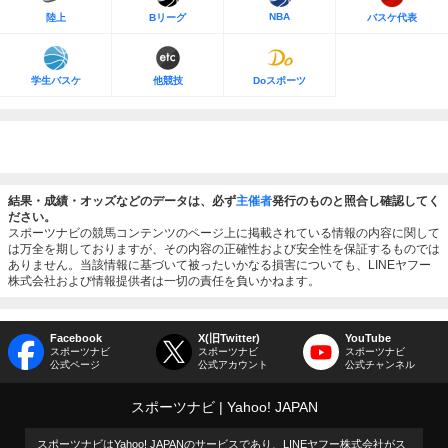
NBA
陸上
Bリーグ
バスケ代表
学生バスケ
他競技
Doスポーツ
結果・成績・オッズなどのデータは、必ず
主催者
発行のものと照合し確認してく
ださい。
スポーツナビの競馬コンテンツのページ上に掲載されている情報の内容に関して
は万全を期しておりますが、その内容の正確性および安全性を保証するものでは
ありません。当該情報に基づいて被ったいかなる損害についても、LINEヤフー
株式会社および情報提供者は一切の責任を負いかねます。
Facebook
X(旧Twitter)
YouTube
スポーツナビ
スポーツナビ
スポーツナビ
公式ページ
公式アカウント
公式チャンネル
スポーツナビ
Yahoo! JAPAN
スポーツナビはYahoo! JAPANのサービスであり、LINEヤフー株式会社がス