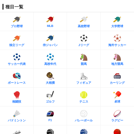
種目一覧
MLB
プロ野球
高校野球
大学野球
独立リーグ
侍ジャパン
Jリーグ
海外サッカー
サッカー代表
高校年代
競馬
地方競馬
ボートレース
大相撲
フィギュア
カーリング
格闘技
ゴルフ
テニス
卓球
F1
バドミントン
バレーボール
ラグビー