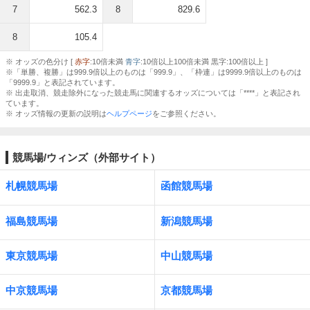
7
562.3
8
829.6
8
105.4
※ オッズの色分け [
赤字
:10倍未満
青字
:10倍以上100倍未満 黒字:100倍以上 ]
※「単勝、複勝」は999.9倍以上のものは「999.9」、「枠連」は9999.9倍以上のものは
「9999.9」と表記されています。
※ 出走取消、競走除外になった競走馬に関連するオッズについては「****」と表記され
ています。
※ オッズ情報の更新の説明は
ヘルプページ
をご参照ください。
競馬場/ウィンズ（外部サイト）
札幌競馬場
函館競馬場
福島競馬場
新潟競馬場
東京競馬場
中山競馬場
中京競馬場
京都競馬場