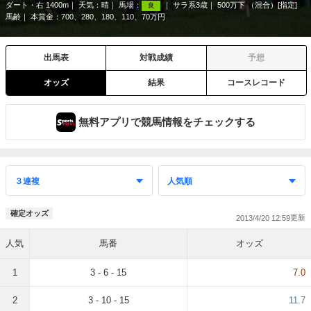
ダート・右 1400m
天気：
晴
馬場：
サラ系3歳
500万下 （混合）[指定]
良
馬齢
本賞金：700、280、180、110、70万円
出馬表
対戦成績
予想
オッズ
結果
コースレコード
無料アプリで競馬情報をチェックする
確定オッズ
2013/4/20 12:59
人気
馬番
オッズ
1
3 - 6 - 15
7.0
2
3 - 10 - 15
11.7