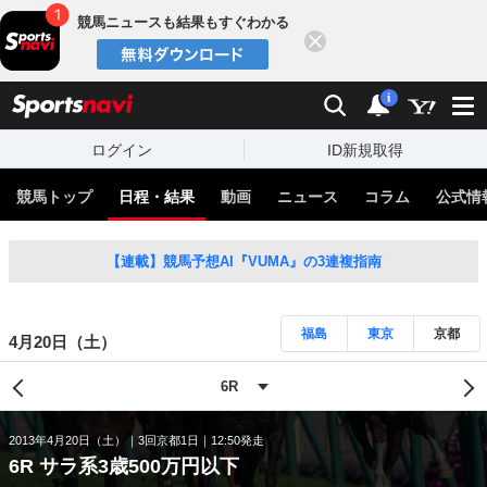
競馬ニュースも結果もすぐわかる
閉じる
スポーツナビ
検索
通知
i
ログイン
ID新規取得
競馬トップ
日程・結果
動画
ニュース
コラム
公式情
【連載】競馬予想AI『VUMA』の3連複指南
福島
東京
京都
4月20日（土）
2013年4月20日（土）
3回京都1日
12:50発走
6R サラ系3歳500万円以下