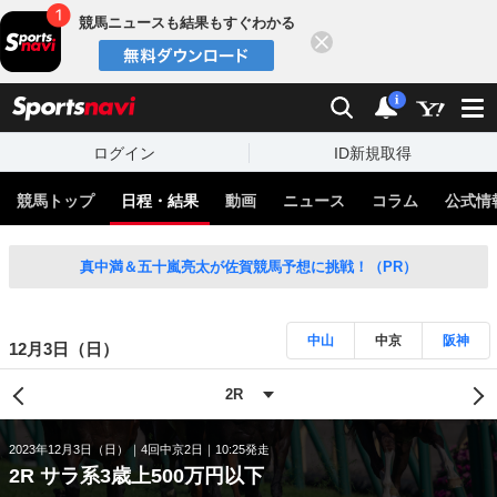
競馬ニュースも結果もすぐわかる
閉じる
スポーツナビ
検索
通知
i
ログイン
ID新規取得
競馬トップ
日程・結果
動画
ニュース
コラム
公式情
真中満＆五十嵐亮太が佐賀競馬予想に挑戦！（PR）
中山
中京
阪神
12月3日（日）
2023年12月3日（日）
4回中京2日
10:25発走
2R サラ系3歳上500万円以下