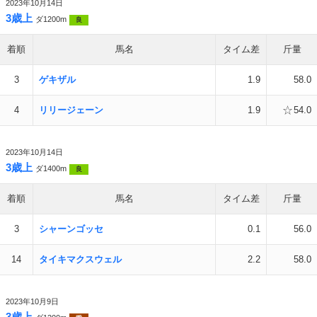
2023年10月14日
3歳上
ダ1200m
良
着順
馬名
タイム差
斤量
3
ゲキザル
1.9
58.0
4
リリージェーン
1.9
54.0
2023年10月14日
3歳上
ダ1400m
良
着順
馬名
タイム差
斤量
3
シャーンゴッセ
0.1
56.0
14
タイキマクスウェル
2.2
58.0
2023年10月9日
3歳上