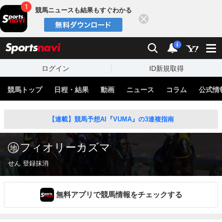
競馬ニュースも結果もすぐわかる
閉じる
スポーツナビ
検索
通知
i
ログイン
ID新規取得
競馬トップ
日程・結果
動画
ニュース
コラム
公式情
【連載】競馬予想AI『VUMA』の3連複指南
フィオリーカズマ
せん 登録抹消
無料アプリで競馬情報をチェックする