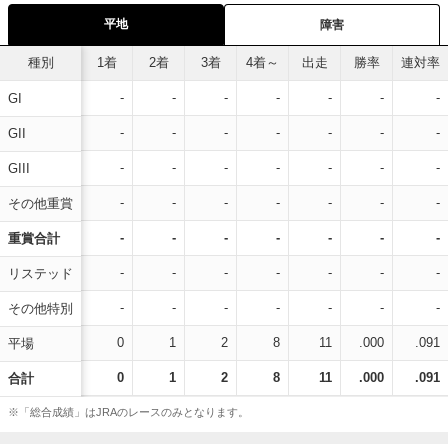
平地
障害
種別
1着
2着
3着
4着～
出走
勝率
連対率
-
-
-
-
-
-
-
GI
-
-
-
-
-
-
-
GII
-
-
-
-
-
-
-
GIII
-
-
-
-
-
-
-
その他重賞
-
-
-
-
-
-
-
重賞合計
-
-
-
-
-
-
-
リステッド
-
-
-
-
-
-
-
その他特別
0
1
2
8
11
.000
.091
平場
0
1
2
8
11
.000
.091
合計
※「総合成績」はJRAのレースのみとなります。