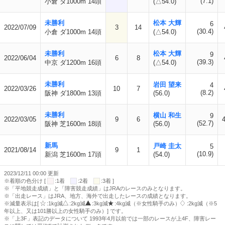
(7.1)
小倉 ダ1000m 14頭
(△54.0)
未勝利
松本 大輝
6
2022/07/09
3
14
(30.4)
小倉 ダ1000m 14頭
(△54.0)
未勝利
松本 大輝
9
2022/06/04
6
8
(39.3)
中京 ダ1200m 16頭
(△54.0)
未勝利
岩田 望来
4
2022/03/26
10
7
(8.2)
阪神 ダ1800m 13頭
(56.0)
未勝利
横山 和生
9
2022/03/05
9
6
(52.7)
阪神 芝1600m 18頭
(56.0)
新馬
戸崎 圭太
5
2021/08/14
9
1
(10.9)
新潟 芝1600m 17頭
(54.0)
2023/12/11 00:00 更新
※着順の色分け [
:1着
:2着
:3着 ]
※「平地競走成績」と「障害競走成績」はJRAのレースのみとなります。
※「出走レース」はJRA、地方、海外で出走したレースの成績となります。
※減量表示は[
:1kg減
:2kg減
:3kg減
:4kg減（※女性騎手のみ）
:2kg減（※5
年以上、又は101勝以上の女性騎手のみ）] です。
※「上3F」表記のデータについて 1993年4月以前では一部のレースが上4F、障害レー