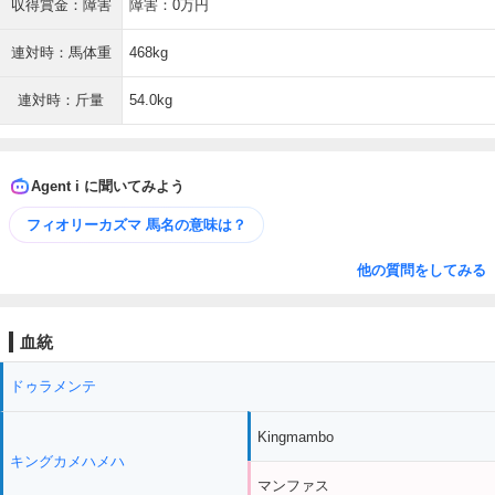
収得賞金：障害
障害：0万円
連対時：馬体重
468kg
連対時：斤量
54.0kg
Agent i に聞いてみよう
フィオリーカズマ 馬名の意味は？
他の質問をしてみる
血統
ドゥラメンテ
Kingmambo
キングカメハメハ
マンファス