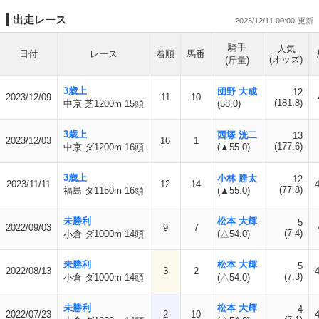
出走レース
2023/12/11 00:00
騎手
人気
日付
レース
着順
馬番
(オッズ)
(斤量)
3歳上
団野 大成
12
2023/12/09
11
10
(181.8)
中京 芝1200m 15頭
(58.0)
3歳上
西塚 洸二
13
2023/12/03
16
1
(177.6)
中京 ダ1200m 16頭
(▲55.0)
3歳上
小林 勝太
12
2023/11/11
12
14
(77.8)
福島 ダ1150m 16頭
(▲55.0)
未勝利
松本 大輝
5
2022/09/03
9
7
(7.4)
小倉 ダ1000m 14頭
(△54.0)
未勝利
松本 大輝
5
2022/08/13
3
2
(7.3)
小倉 ダ1000m 14頭
(△54.0)
未勝利
松本 大輝
4
2022/07/23
2
10