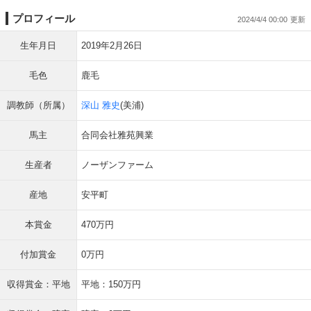
プロフィール
2024/4/4 00:00
生年月日
2019年2月26日
毛色
鹿毛
調教師（所属）
深山 雅史
(美浦)
馬主
合同会社雅苑興業
生産者
ノーザンファーム
産地
安平町
本賞金
470万円
付加賞金
0万円
収得賞金：平地
平地：150万円