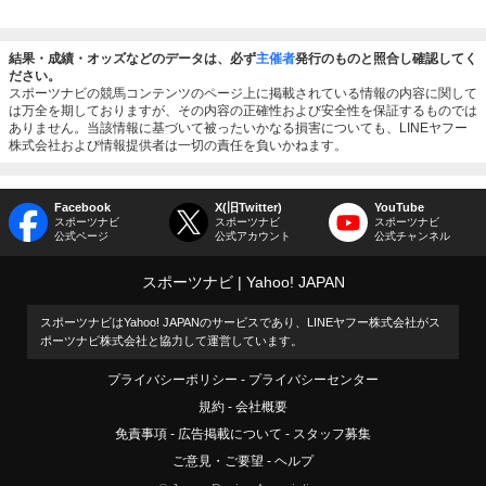
結果・成績・オッズなどのデータは、必ず
主催者
発行のものと照合し確認してく
ださい。
スポーツナビの競馬コンテンツのページ上に掲載されている情報の内容に関して
は万全を期しておりますが、その内容の正確性および安全性を保証するものでは
ありません。当該情報に基づいて被ったいかなる損害についても、LINEヤフー
株式会社および情報提供者は一切の責任を負いかねます。
Facebook
X(旧Twitter)
YouTube
スポーツナビ
スポーツナビ
スポーツナビ
公式ページ
公式アカウント
公式チャンネル
スポーツナビ
Yahoo! JAPAN
スポーツナビはYahoo! JAPANのサービスであり、LINEヤフー株式会社がス
ポーツナビ株式会社と協力して運営しています。
プライバシーポリシー
プライバシーセンター
規約
会社概要
免責事項
広告掲載について
スタッフ募集
ご意見・ご要望
ヘルプ