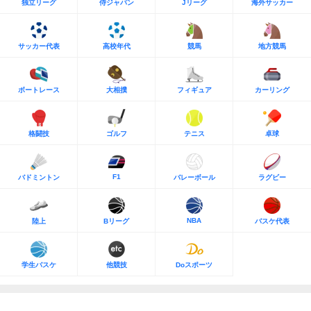
独立リーグ
侍ジャパン
Jリーグ
海外サッカー
サッカー代表
高校年代
競馬
地方競馬
ボートレース
大相撲
フィギュア
カーリング
格闘技
ゴルフ
テニス
卓球
F1
バドミントン
バレーボール
ラグビー
NBA
陸上
Bリーグ
バスケ代表
学生バスケ
他競技
Doスポーツ