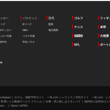
ッカー
バスケット
競馬
ゴルフ
フィギ
リーグ
Bリーグ
競馬
テニス
卓球
外サッカー
NBA
地方競馬
格闘技
大相撲
ッカー代表
バスケ代表
校年代
学生バスケ
NFL
ボート
to
kjapan
ホテル、旅館予約サイト 一休.com
レストラン予約サイト 一休.com レ
料理レシピ動画サービス クラシル
仕事・求人探しはスタンバイ
国内No.1女性向けメデ
st」
Yahoo! JAPAN