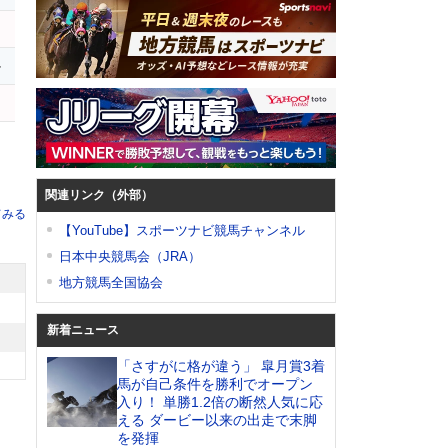
ル
コ
関連リンク（外部）
てみる
【YouTube】スポーツナビ競馬チャンネル
日本中央競馬会（JRA）
地方競馬全国協会
新着ニュース
「さすがに格が違う」 皐月賞3着
馬が自己条件を勝利でオープン
入り！ 単勝1.2倍の断然人気に応
える ダービー以来の出走で末脚
を発揮