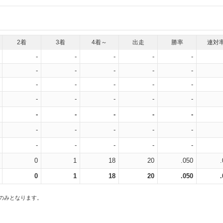
2着
3着
4着～
出走
勝率
連対
-
-
-
-
-
-
-
-
-
-
-
-
-
-
-
-
-
-
-
-
-
-
-
-
-
-
-
-
-
-
-
-
-
-
-
0
1
18
20
.050
0
1
18
20
.050
スのみとなります。