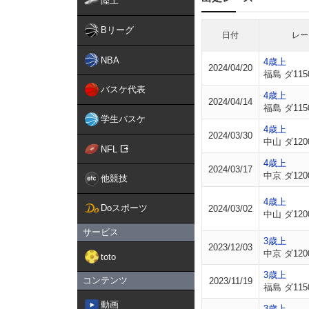
陸上
Bリーグ
日付
レー
NBA
4歳上
2024/04/20
福島 ダ115
バスケ代表
4歳上
2024/04/14
福島 ダ115
学生バスケ
4歳上
2024/03/30
中山 ダ120
NFL
4歳上
2024/03/17
中京 ダ120
他競技
4歳上
Doスポーツ
2024/03/02
中山 ダ120
サービス
3歳上
2023/12/03
中京 ダ120
toto
3歳上
コンテンツ
2023/11/19
福島 ダ115
動画
3歳上