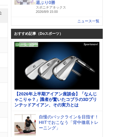
週ぶり0勝
スポニチアネックス
2026/8/9 15:00
位
ニュース一覧
おすすめ記事（Doスポーツ）
【2026年上半期アイアン座談会】「なんじ
ゃこりゃ？」識者が驚いたコブラの3Dプリ
ンテッドアイアン、その実力とは
自慢のバックラインを目指す！
HIITでおこなう「背中徹底トレ
ーニング」