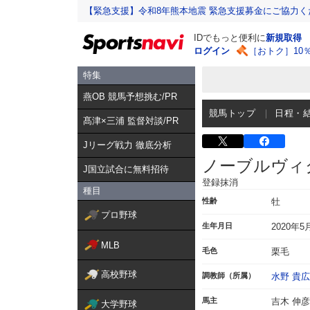
【緊急支援】令和8年熊本地震 緊急支援募金にご協力く
IDでもっと便利に
新規取得
ログイン
［おトク］10
特集
燕OB 競馬予想挑む/PR
競馬トップ
日程・
髙津×三浦 監督対談/PR
Jリーグ戦力 徹底分析
ノーブルヴィ
J国立試合に無料招待
登録抹消
種目
性齢
牡
プロ野球
生年月日
2020年5
MLB
毛色
栗毛
高校野球
調教師（所属）
水野 貴広
馬主
吉木 伸彦
大学野球