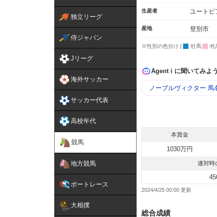
生産者
ユートピ
独立リーグ
産地
登別市
侍ジャパン
※性別の色分け [
:牡馬
:牝
Jリーグ
Agent i に聞いてみよ
海外サッカー
ノーブルヴィクター 馬
サッカー代表
高校年代
本賞金
競馬
1030万円
地方競馬
連対時
45
ボートレース
2024/4/25 00:00
大相撲
総合成績