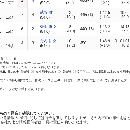
1
4
450(+4)
(8.2)
(-0.1)
37.8
0m 16頭
(55.0)
武藤 雅
3
1:12.5
10-09
7
4
446(+6)
(16.1)
(+1.6)
36.9
0m 15頭
(54.0)
柴田 善臣
8
1:13.2
14-13
6
2
440(-16)
(20.0)
(+0.6)
37.4
0m 15頭
(54.0)
丹内 祐次
6
1:48.9
01-01-01
4
3
456
(17.2)
(+1.9)
40.2
0m 14頭
(54.0)
:2着
:3着 ]
走成績」はJRAのレースのみとなります。
方、海外で出走したレースの成績となります。
g減
:3kg減
:4kg減（※女性騎手のみ）
:2kg減（※5年以上、又は101勝以上の女性騎手
て 1993年4月以前では一部のレースが上4F、障害レースに関しては平均Fで計測されたデ
一部データがない場合があります。
ものと照合し確認してください。
いる情報の内容に関しては万全を期しておりますが、その内容の正確性およ
式会社および情報提供者は一切の責任を負いかねます。