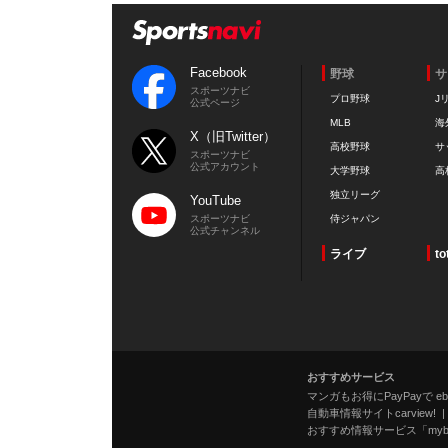
Facebook
野球
サ
スポーツナビ
プロ野球
J
公式ページ
MLB
海
X（旧Twitter）
高校野球
サ
スポーツナビ
公式アカウント
大学野球
高
独立リーグ
YouTube
スポーツナビ
侍ジャパン
公式チャンネル
ライブ
to
おすすめサービス
マンガもお得にPayPayで eboo
自動車情報サイトcarview!
おすすめ情報サービス「mybe