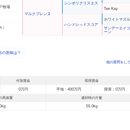
シンボリクリスエス
ア牧場
Tee Kay
マルクプレンヌ
ホワイトマズ
ハンドレッドスコア
馬 ]
サンデーエイ
ーン
う
名の意味は？
他の質問をし
付加賞金
収得賞金
0万円
平地：400万円
障害：0万円
の馬体重
連対時の斤量
0kg
55.0kg