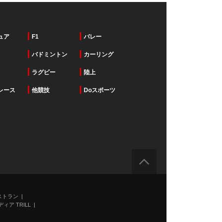
ュア
F1
バレー
バドミントン
カーリング
ラグビー
陸上
レース
他競技
Doスポーツ
ストラン
ィア TRILL