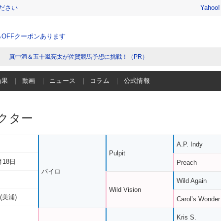
ださい
Yahoo
％OFFクーポンあります
真中満＆五十嵐亮太が佐賀競馬予想に挑戦！（PR）
結果
動画
ニュース
コラム
公式情報
クター
A.P. Indy
Pulpit
月18日
Preach
パイロ
Wild Again
Wild Vision
(美浦)
Carol’s Wonder
Kris S.