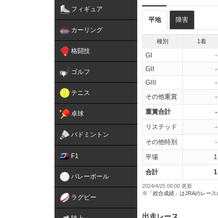
フィギュア
平地
障害
カーリング
種別
1着
格闘技
GI
-
GII
-
ゴルフ
GIII
-
テニス
その他重賞
-
重賞合計
-
卓球
リステッド
-
バドミントン
その他特別
-
F1
平場
1
合計
1
バレーボール
2024/4/25 00:00 更新
※「総合成績」はJRAのレー
ラグビー
出走レース