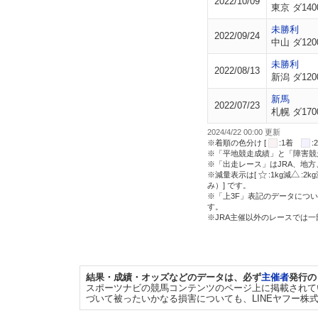
2022/10/09
東京 ダ140
未勝利
2022/09/24
中山 ダ120
未勝利
2022/08/13
新潟 ダ120
新馬
2022/07/23
札幌 ダ170
2024/4/22 00:00 更新
※着順の色分け [
:1着
※「平地競走成績」と「障害競
※「出走レース」はJRA、地
※減量表示は[
:1kg減
:2k
み）] です。
※「上3F」表記のデータについ
す。
※JRA主催以外のレースでは
結果・成績・オッズなどのデータは、必ず
主催者
発行の
スポーツナビの競馬コンテンツのページ上に掲載されて
づいて被ったいかなる損害についても、LINEヤフー株