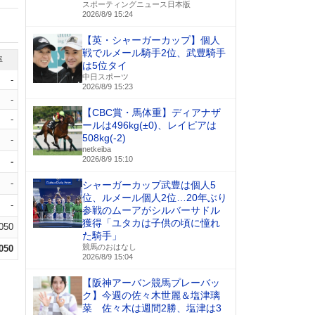
スポーティングニュース日本版
2026/8/9 15:24
【英・シャーガーカップ】個人
戦でルメール騎手2位、武豊騎手
率
は5位タイ
中日スポーツ
-
2026/8/9 15:23
-
【CBC賞・馬体重】ディアナザ
-
ールは496kg(±0)、レイピアは
508kg(-2)
-
netkeiba
2026/8/9 15:10
-
-
シャーガーカップ武豊は個人5
位、ルメール個人2位…20年ぶり
-
参戦のムーアがシルバーサドル
獲得「ユタカは子供の頃に憧れ
.050
た騎手」
競馬のおはなし
.050
2026/8/9 15:04
【阪神アーバン競馬プレーバッ
ク】今週の佐々木世麗＆塩津璃
菜 佐々木は週間2勝、塩津は3