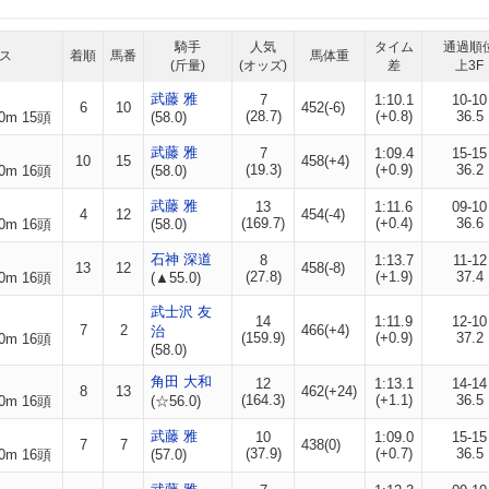
騎手
人気
タイム
通過順
ス
着順
馬番
馬体重
(斤量)
(オッズ)
差
上3F
武藤 雅
7
1:10.1
10-10
6
10
452(-6)
(28.7)
(+0.8)
36.5
0m 15頭
(58.0)
武藤 雅
7
1:09.4
15-15
10
15
458(+4)
(19.3)
(+0.9)
36.2
0m 16頭
(58.0)
武藤 雅
13
1:11.6
09-10
4
12
454(-4)
(169.7)
(+0.4)
36.6
0m 16頭
(58.0)
石神 深道
8
1:13.7
11-12
13
12
458(-8)
(27.8)
(+1.9)
37.4
0m 16頭
(▲55.0)
武士沢 友
14
1:11.9
12-10
7
2
466(+4)
治
(159.9)
(+0.9)
37.2
0m 16頭
(58.0)
角田 大和
12
1:13.1
14-14
8
13
462(+24)
(164.3)
(+1.1)
36.5
0m 16頭
(☆56.0)
武藤 雅
10
1:09.0
15-15
7
7
438(0)
(37.9)
(+0.7)
36.5
0m 16頭
(57.0)