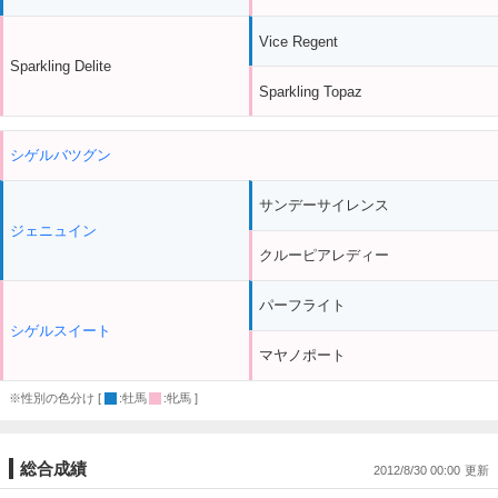
Vice Regent
Sparkling Delite
Sparkling Topaz
シゲルバツグン
サンデーサイレンス
ジェニュイン
クルーピアレディー
パーフライト
シゲルスイート
マヤノポート
※性別の色分け [
:牡馬
:牝馬 ]
総合成績
2012/8/30 00:00