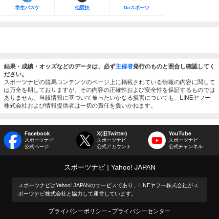
学生バスケ
他競技
Doスポーツ
結果・成績・オッズなどのデータは、必ず
主催者
発行のものと照合し確認してく
ださい。
スポーツナビの競馬コンテンツのページ上に掲載されている情報の内容に関して
は万全を期しておりますが、その内容の正確性および安全性を保証するものでは
ありません。当該情報に基づいて被ったいかなる損害についても、LINEヤフー
株式会社および情報提供者は一切の責任を負いかねます。
Facebook
X(旧Twitter)
YouTube
スポーツナビ
スポーツナビ
スポーツナビ
公式ページ
公式アカウント
公式チャンネル
スポーツナビ
Yahoo! JAPAN
スポーツナビはYahoo! JAPANのサービスであり、LINEヤフー株式会社がス
ポーツナビ株式会社と協力して運営しています。
プライバシーポリシー
プライバシーセンター