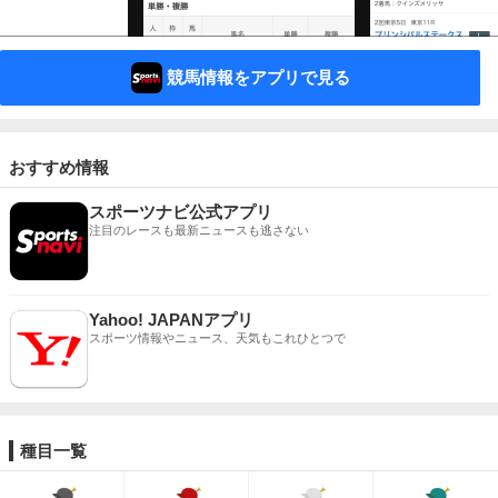
競馬情報をアプリで見る
おすすめ情報
スポーツナビ公式アプリ
注目のレースも最新ニュースも逃さない
Yahoo! JAPANアプリ
スポーツ情報やニュース、天気もこれひとつで
種目一覧