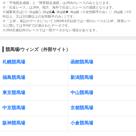
※「平地競走成績」と「障害競走成績」はJRAのレースのみとなります。
※「出走レース」はJRA、地方、海外で出走したレースの成績となります。
※減量表示は[
:1kg減
:2kg減
:3kg減
:4kg減（※女性騎手のみ）
:2kg減（※5
年以上、又は101勝以上の女性騎手のみ）] です。
※「上3F」表記のデータについて 1993年4月以前では一部のレースが上4F、障害レー
スに関しては平均Fで計測されたデータです。
※JRA主催以外のレースでは一部データがない場合があります。
競馬場/ウィンズ（外部サイト）
札幌競馬場
函館競馬場
福島競馬場
新潟競馬場
東京競馬場
中山競馬場
中京競馬場
京都競馬場
阪神競馬場
小倉競馬場