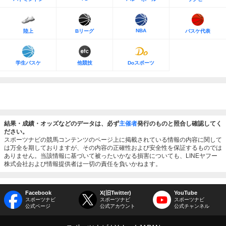
NBA
陸上
Bリーグ
バスケ代表
学生バスケ
他競技
Doスポーツ
結果・成績・オッズなどのデータは、必ず
主催者
発行のものと照合し確認してく
ださい。
スポーツナビの競馬コンテンツのページ上に掲載されている情報の内容に関して
は万全を期しておりますが、その内容の正確性および安全性を保証するものでは
ありません。当該情報に基づいて被ったいかなる損害についても、LINEヤフー
株式会社および情報提供者は一切の責任を負いかねます。
Facebook
X(旧Twitter)
YouTube
スポーツナビ
スポーツナビ
スポーツナビ
公式ページ
公式アカウント
公式チャンネル