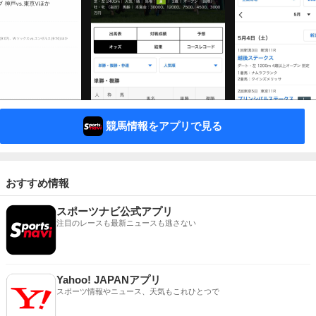
競馬情報をアプリで見る
おすすめ情報
スポーツナビ公式アプリ
注目のレースも最新ニュースも逃さない
Yahoo! JAPANアプリ
スポーツ情報やニュース、天気もこれひとつで