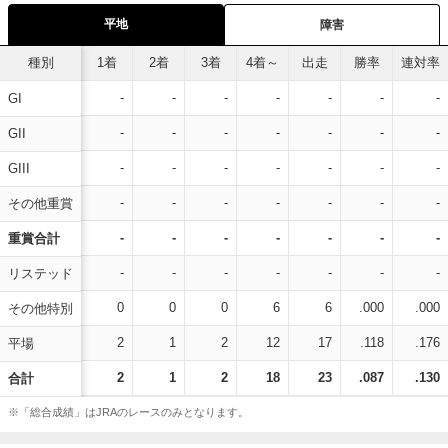
平地
障害
種別
1着
2着
3着
4着～
出走
勝率
連対率
-
-
-
-
-
-
-
GI
-
-
-
-
-
-
-
GII
-
-
-
-
-
-
-
GIII
-
-
-
-
-
-
-
その他重賞
-
-
-
-
-
-
-
重賞合計
-
-
-
-
-
-
-
リステッド
0
0
0
6
6
.000
.000
その他特別
2
1
2
12
17
.118
.176
平場
2
1
2
18
23
.087
.130
合計
※「総合成績」はJRAのレースのみとなります。