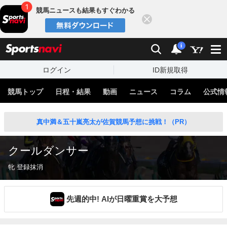
競馬ニュースも結果もすぐわかる
閉じる
スポーツナビ
検索
通知
i
ログイン
ID新規取得
競馬トップ
日程・結果
動画
ニュース
コラム
公式情
真中満＆五十嵐亮太が佐賀競馬予想に挑戦！（PR）
クールダンサー
牝 登録抹消
先週的中! AIが日曜重賞を大予想