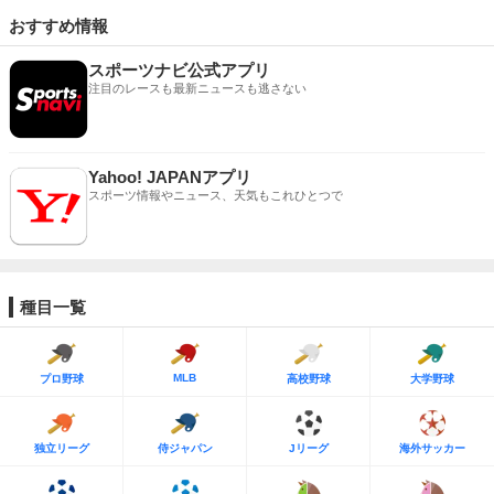
おすすめ情報
スポーツナビ公式アプリ
注目のレースも最新ニュースも逃さない
Yahoo! JAPANアプリ
スポーツ情報やニュース、天気もこれひとつで
種目一覧
MLB
プロ野球
高校野球
大学野球
独立リーグ
侍ジャパン
Jリーグ
海外サッカー