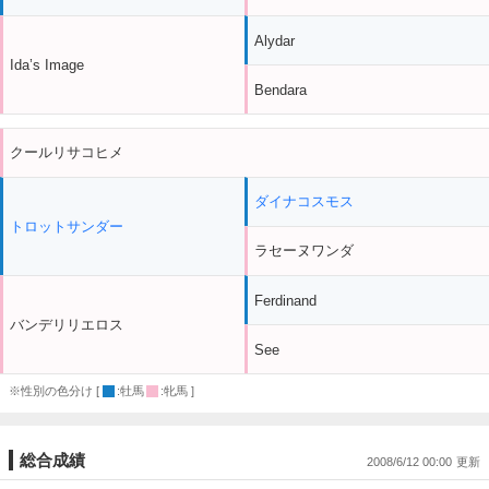
Alydar
Ida’s Image
Bendara
クールリサコヒメ
ダイナコスモス
トロットサンダー
ラセーヌワンダ
Ferdinand
バンデリリエロス
See
※性別の色分け [
:牡馬
:牝馬 ]
総合成績
2008/6/12 00:00