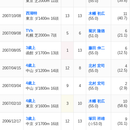
(35.8)
東京 芝2000m 11頭
(55.0)
西湖特
木幡 初広
11
2007/10/08
13
13
(40.7)
東京 ダ1400m 16頭
(55.0)
TVh
菊沢 隆徳
6
2007/09/08
5
6
札幌 芝2000m 7頭
(21.1)
(51.0)
3歳上
藤田 伸二
6
2007/08/05
1
13
(12.5)
函館 ダ1700m 13頭
(55.0)
4歳上
北村 宏司
4
2007/04/15
12
8
(12.5)
中山 ダ1200m 14頭
(55.0)
4歳上
北村 宏司
2
2007/03/04
9
4
(2.9)
中山 ダ1800m 16頭
(55.0)
4歳上
木幡 初広
10
2007/02/10
3
10
(58.6)
東京 ダ1600m 16頭
(55.0)
3歳上
塚田 祥雄
9
2006/12/17
12
13
(31.1)
中京 ダ1700m 16頭
(☆53.0)