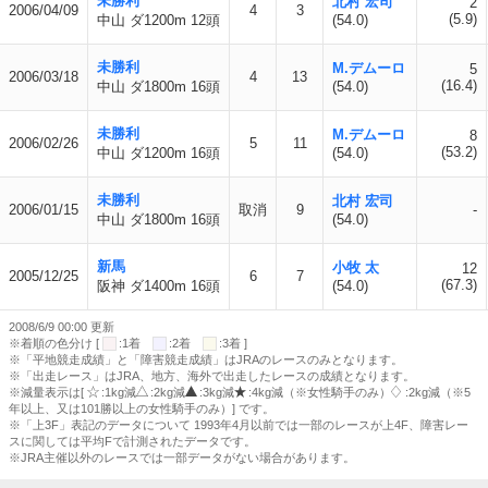
未勝利
北村 宏司
2
2006/04/09
4
3
(5.9)
中山 ダ1200m 12頭
(54.0)
未勝利
M.デムーロ
5
2006/03/18
4
13
(16.4)
中山 ダ1800m 16頭
(54.0)
未勝利
M.デムーロ
8
2006/02/26
5
11
(53.2)
中山 ダ1200m 16頭
(54.0)
未勝利
北村 宏司
2006/01/15
取消
9
-
中山 ダ1800m 16頭
(54.0)
新馬
小牧 太
12
2005/12/25
6
7
(67.3)
阪神 ダ1400m 16頭
(54.0)
2008/6/9 00:00 更新
※着順の色分け [
:1着
:2着
:3着 ]
※「平地競走成績」と「障害競走成績」はJRAのレースのみとなります。
※「出走レース」はJRA、地方、海外で出走したレースの成績となります。
※減量表示は[
:1kg減
:2kg減
:3kg減
:4kg減（※女性騎手のみ）
:2kg減（※5
年以上、又は101勝以上の女性騎手のみ）] です。
※「上3F」表記のデータについて 1993年4月以前では一部のレースが上4F、障害レー
スに関しては平均Fで計測されたデータです。
※JRA主催以外のレースでは一部データがない場合があります。