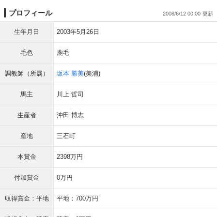
プロフィール
2008/6/12 00:00
生年月日
2003年5月26日
毛色
鹿毛
調教師（所属）
坂本 勝美
(美浦)
馬主
川上 哲司
生産者
沖田 博志
産地
三石町
本賞金
2398万円
付加賞金
0万円
収得賞金：平地
平地：700万円