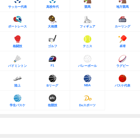
サッカー代表
高校年代
競馬
地方競馬
ボートレース
大相撲
フィギュア
カーリング
格闘技
ゴルフ
テニス
卓球
F1
バドミントン
バレーボール
ラグビー
NBA
陸上
Bリーグ
バスケ代表
学生バスケ
他競技
Doスポーツ