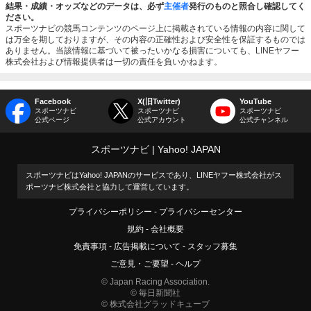
結果・成績・オッズなどのデータは、必ず
主催者
発行のものと照合し確認してく
ださい。
スポーツナビの競馬コンテンツのページ上に掲載されている情報の内容に関して
は万全を期しておりますが、その内容の正確性および安全性を保証するものでは
ありません。当該情報に基づいて被ったいかなる損害についても、LINEヤフー
株式会社および情報提供者は一切の責任を負いかねます。
Facebook
X(旧Twitter)
YouTube
スポーツナビ
スポーツナビ
スポーツナビ
公式ページ
公式アカウント
公式チャンネル
スポーツナビ
Yahoo! JAPAN
スポーツナビはYahoo! JAPANのサービスであり、LINEヤフー株式会社がス
ポーツナビ株式会社と協力して運営しています。
プライバシーポリシー
プライバシーセンター
規約
会社概要
免責事項
広告掲載について
スタッフ募集
ご意見・ご要望
ヘルプ
© Japan Racing Association.
© 毎日新聞社
© 株式会社グラッドキューブ