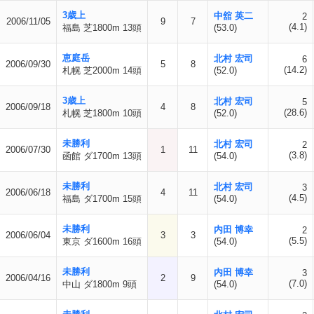
3歳上
中舘 英二
2
2006/11/05
9
7
(4.1)
福島 芝1800m 13頭
(53.0)
恵庭岳
北村 宏司
6
2006/09/30
5
8
(14.2)
札幌 芝2000m 14頭
(52.0)
3歳上
北村 宏司
5
2006/09/18
4
8
(28.6)
札幌 芝1800m 10頭
(52.0)
未勝利
北村 宏司
2
2006/07/30
1
11
(3.8)
函館 ダ1700m 13頭
(54.0)
未勝利
北村 宏司
3
2006/06/18
4
11
(4.5)
福島 ダ1700m 15頭
(54.0)
未勝利
内田 博幸
2
2006/06/04
3
3
(5.5)
東京 ダ1600m 16頭
(54.0)
未勝利
内田 博幸
3
2006/04/16
2
9
(7.0)
中山 ダ1800m 9頭
(54.0)