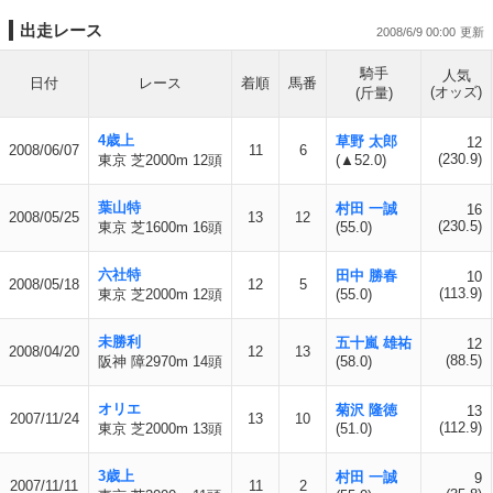
出走レース
2008/6/9 00:00
騎手
人気
日付
レース
着順
馬番
(オッズ)
(斤量)
4歳上
草野 太郎
12
2008/06/07
11
6
(230.9)
東京 芝2000m 12頭
(▲52.0)
葉山特
村田 一誠
16
2008/05/25
13
12
(230.5)
東京 芝1600m 16頭
(55.0)
六社特
田中 勝春
10
2008/05/18
12
5
(113.9)
東京 芝2000m 12頭
(55.0)
未勝利
五十嵐 雄祐
12
2008/04/20
12
13
(88.5)
阪神 障2970m 14頭
(58.0)
オリエ
菊沢 隆徳
13
2007/11/24
13
10
(112.9)
東京 芝2000m 13頭
(51.0)
3歳上
村田 一誠
9
2007/11/11
11
2