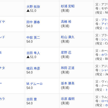
父：アフ
杉浦 宏昭
大野 拓弥
母：モザ
(美浦)
51.0
(母父：Nij
父：
ブラ
イヤ
高橋 裕
田中 勝春
母：
アイ
(美浦)
54.0
(母父：
ニ
父：ブラ
ンド
松山 康久
中舘 英二
母：
シン
(美浦)
54.0
(母父：Cae
父：ホー
モ
星野 忍
吉田 隼人
母：
ホワ
(美浦)
51.0
(母父：Blac
父：アジ
ナタ
和田 正道
穂苅 寿彦
母：
シャ
(美浦)
54.0
(母父：Ja
父：ヴィ
ー
坂本 勝美
M.デムーロ
母：クー
(美浦)
54.0
(母父：
ト
父：ラム
カラ
谷原 義明
吉田 豊
母：
ロー
(美浦)
54.0
(母父：
ホ