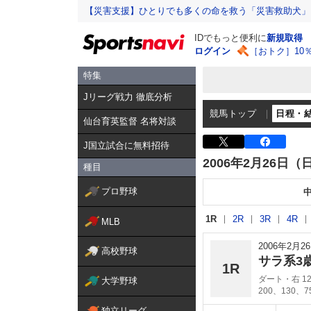
【災害支援】ひとりでも多くの命を救う「災害救助犬」
IDでもっと便利に
新規取得
ログイン
［おトク］10
特集
Jリーグ戦力 徹底分析
競馬トップ
日程・
仙台育英監督 名将対談
J国立試合に無料招待
2006年2月26日（
種目
プロ野球
1R
2R
3R
4R
MLB
2006年2月
高校野球
サラ系3
1R
ダート・右 12
大学野球
200、130、
独立リーグ