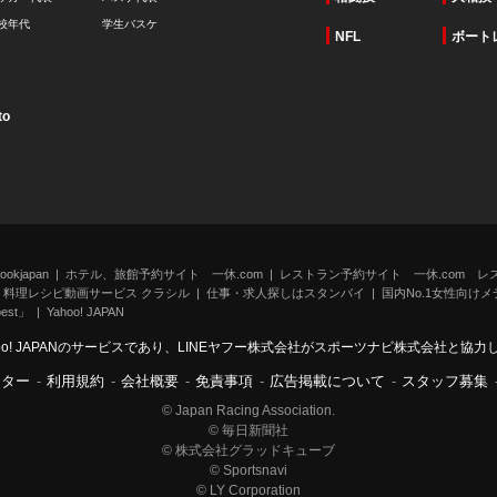
校年代
学生バスケ
NFL
ボート
to
kjapan
ホテル、旅館予約サイト 一休.com
レストラン予約サイト 一休.com レ
料理レシピ動画サービス クラシル
仕事・求人探しはスタンバイ
国内No.1女性向けメデ
st」
Yahoo! JAPAN
oo! JAPANのサービスであり、LINEヤフー株式会社がスポーツナビ株式会社と協
ンター
-
利用規約
-
会社概要
-
免責事項
-
広告掲載について
-
スタッフ募集
© Japan Racing Association.
© 毎日新聞社
© 株式会社グラッドキューブ
© Sportsnavi
© LY Corporation