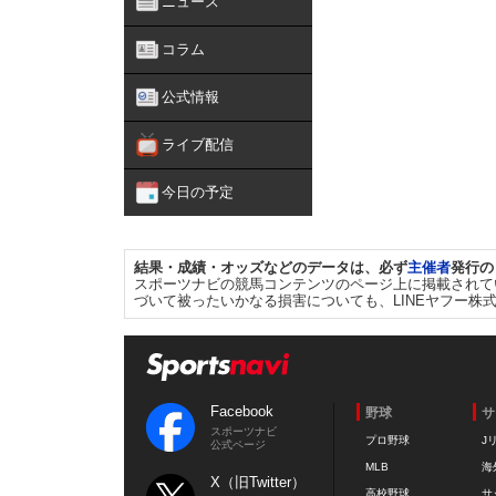
ニュース
コラム
公式情報
ライブ配信
今日の予定
結果・成績・オッズなどのデータは、必ず
主催者
発行の
スポーツナビの競馬コンテンツのページ上に掲載されて
づいて被ったいかなる損害についても、LINEヤフー株
Facebook
野球
サ
スポーツナビ
プロ野球
J
公式ページ
MLB
海
X（旧Twitter）
高校野球
サ