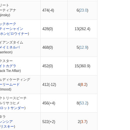
リート
ーティアナ
474(-4)
6(
23.0
)
insky)
ックホーク
ティーシャイン
428(0)
13(
262.4
)
ホンピロウイナー
)
イアンズタイム
メイミネルバ
468(0)
5(
12.9
)
rleon)
クスター
イトカグラ
452(0)
15(
360.9
)
k Tie Affair)
ュディケーティング
ーリームード
412(-12)
4(
8.2
)
lmood)
クトリースピーチ
ルリサコヒメ
456(+4)
8(
53.2
)
ロットサンダー
)
タラ
レンシア
522(+2)
2(
3.7
)
リスキー
)