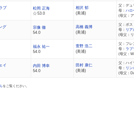
父：デュ
ラブ
相沢 郁
松岡 正海
母：
ハロ
(美浦)
53.0
(母父：
父：ボス
ング
高橋 義博
宗像 徹
母：
リア
(美浦)
54.0
(母父：
父：フレ
萱野 浩二
福永 祐一
母：
ラブ
(美浦)
54.0
(母父：Wa
父：ハイ
ェイ
田村 康仁
内田 博幸
母：
リン
(美浦)
54.0
(母父：Dan
ら
をご覧ください。