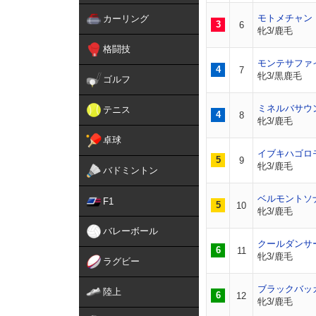
モトメチャン
カーリング
3
6
牝3/鹿毛
格闘技
モンテサファ
4
7
牝3/黒鹿毛
ゴルフ
ミネルバサウ
テニス
4
8
牝3/鹿毛
卓球
イブキハゴロ
5
9
牝3/鹿毛
バドミントン
ベルモントソ
F1
5
10
牝3/鹿毛
バレーボール
クールダンサ
6
11
牝3/鹿毛
ラグビー
ブラックバッ
陸上
6
12
牝3/鹿毛