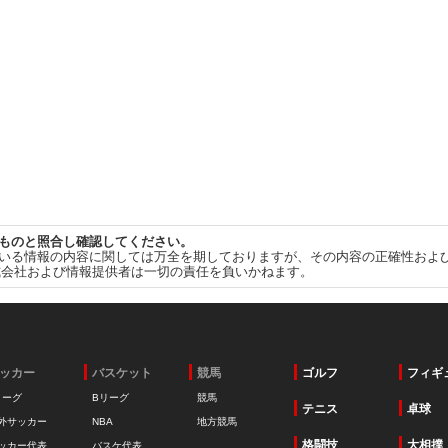
ものと照合し確認してください。
いる情報の内容に関しては万全を期しておりますが、その内容の正確性およ
式会社および情報提供者は一切の責任を負いかねます。
ッカー
バスケット
競馬
ゴルフ
フィギ
リーグ
Bリーグ
競馬
テニス
卓球
外サッカー
NBA
地方競馬
格闘技
大相撲
ッカー代表
バスケ代表