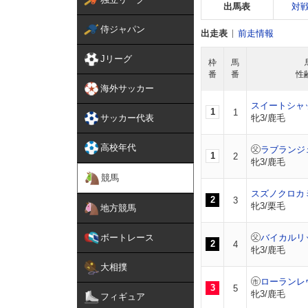
出馬表
対
侍ジャパン
出走表
前走情報
Jリーグ
枠
馬
番
番
性
海外サッカー
スイートシャ
1
1
サッカー代表
牝3/鹿毛
高校年代
ラブランジ
1
2
牝3/鹿毛
競馬
スズノクロカ
2
3
牝3/栗毛
地方競馬
ボートレース
バイカルリ
2
4
牝3/鹿毛
大相撲
ローランレ
3
5
牝3/鹿毛
フィギュア