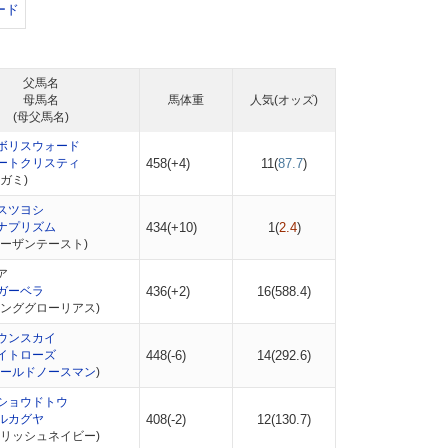
ード
父馬名
母馬名
馬体重
人気(オッズ)
(母父馬名)
ボリスウォード
ートクリスティ
458(+4)
11(
87.7
)
ガミ)
スツヨシ
ナプリズム
434(+10)
1(
2.4
)
ノーザンテースト)
ア
ガーベラ
436(+2)
16(
588.4
)
キンググローリアス)
ウンスカイ
イトローズ
448(-6)
14(
292.6
)
ールドノースマン
)
ショウドトウ
ルカグヤ
408(-2)
12(
130.7
)
ポリッシュネイビー)