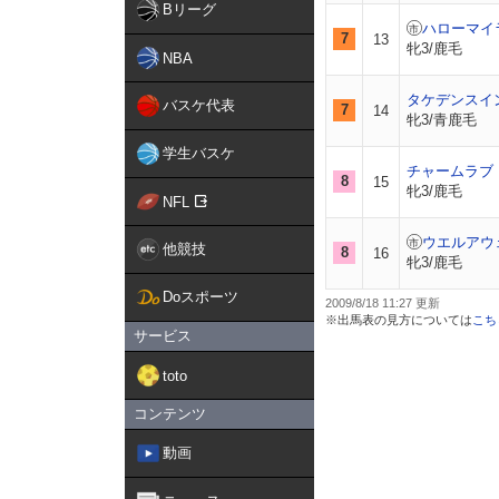
Bリーグ
ハローマイ
7
13
牝3/鹿毛
NBA
タケデンスイ
バスケ代表
7
14
牝3/青鹿毛
学生バスケ
チャームラブ
8
15
牝3/鹿毛
NFL
ウエルアウ
他競技
8
16
牝3/鹿毛
Doスポーツ
2009/8/18 11:27
※出馬表の見方については
こち
サービス
toto
コンテンツ
動画