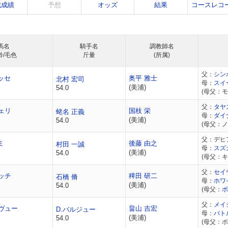
戦成績
予想
オッズ
結果
コースレコ
馬名
騎手名
調教師名
齢/毛色
斤量
(所属)
父：
シン
ッセ
奥平 雅士
北村 宏司
母：
スイ
(美浦)
54.0
(母父：モ
父：
タヤ
ェリ
国枝 栄
蛯名 正義
母：
ダイ
(美浦)
54.0
(母父：
父：デヒ
ミ
後藤 由之
村田 一誠
母：
スズ
(美浦)
54.0
(母父：
父：
セイ
ッチ
稗田 研二
石橋 脩
母：
ホワ
(美浦)
54.0
(母父：
ボ
父：
メイ
ヴュー
畠山 吉宏
D.バルジュー
母：
バト
(美浦)
54.0
(母父：