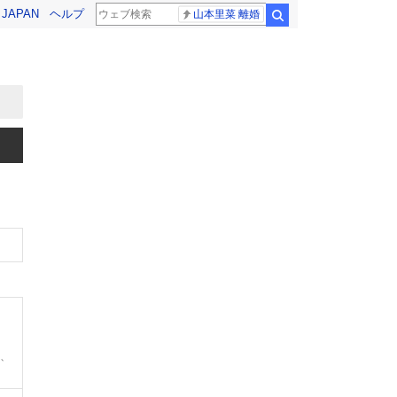
! JAPAN
ヘルプ
山本里菜 離婚
検索
0、