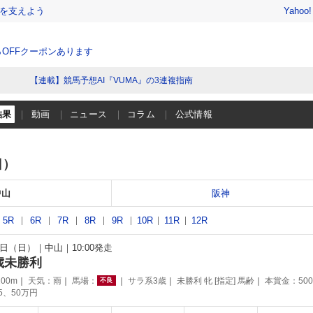
を支えよう
Yahoo
％OFFクーポンあります
【連載】競馬予想AI『VUMA』の3連複指南
結果
動画
ニュース
コラム
公式情報
日）
中山
阪神
5R
6R
7R
8R
9R
10R
11R
12R
26日（日）
中山
10:00発走
歳未勝利
00m
天気：
雨
馬場：
サラ系3歳
未勝利 牝 [指定] 馬齢
本賞金：50
不良
75、50万円