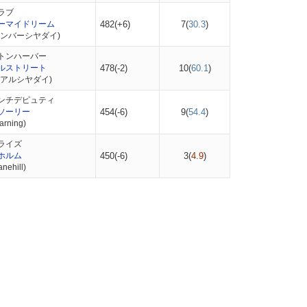
ラブ
ーマイドリーム
482(+6)
7(
30.3
)
アンバーシヤダイ)
トンハーバー
ルストリート
478(-2)
10(
60.1
)
リアルシヤダイ)
ンチデピュティ
ソーリー
454(-6)
9(
54.4
)
rning)
ライズ
ホルム
450(-6)
3(
4.9
)
ehill)