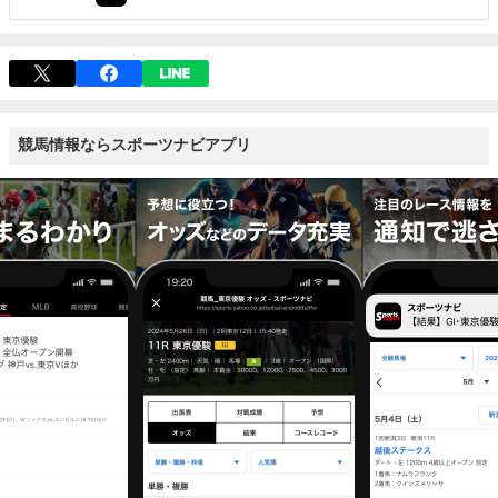
競馬情報ならスポーツナビアプリ