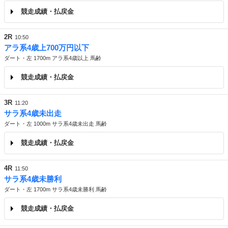
競走成績・払戻金
2R
10:50
アラ系4歳上700万円以下
ダート・左 1700m アラ系4歳以上 馬齢
競走成績・払戻金
3R
11:20
サラ系4歳未出走
ダート・左 1000m サラ系4歳未出走 馬齢
競走成績・払戻金
4R
11:50
サラ系4歳未勝利
ダート・左 1700m サラ系4歳未勝利 馬齢
競走成績・払戻金