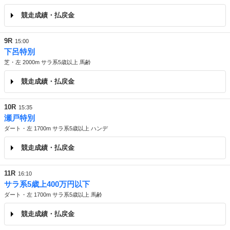
競走成績・払戻金
9R
15:00
下呂特別
芝・左 2000m サラ系5歳以上 馬齢
競走成績・払戻金
10R
15:35
瀬戸特別
ダート・左 1700m サラ系5歳以上 ハンデ
競走成績・払戻金
11R
16:10
サラ系5歳上400万円以下
ダート・左 1700m サラ系5歳以上 馬齢
競走成績・払戻金