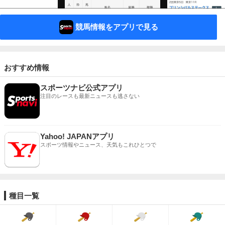
競馬情報をアプリで見る
おすすめ情報
スポーツナビ公式アプリ
注目のレースも最新ニュースも逃さない
Yahoo! JAPANアプリ
スポーツ情報やニュース、天気もこれひとつで
種目一覧