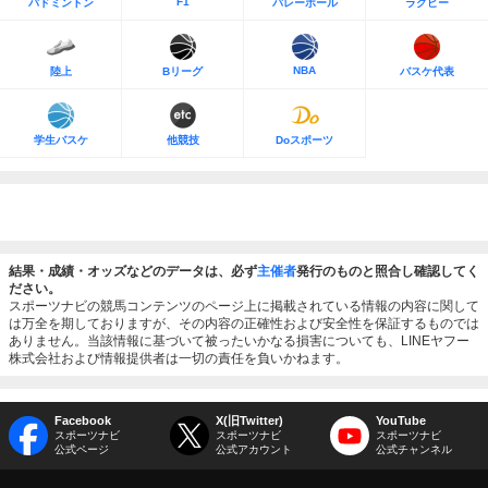
F1
バドミントン
バレーボール
ラグビー
NBA
陸上
Bリーグ
バスケ代表
学生バスケ
他競技
Doスポーツ
結果・成績・オッズなどのデータは、必ず
主催者
発行のものと照合し確認してく
ださい。
スポーツナビの競馬コンテンツのページ上に掲載されている情報の内容に関して
は万全を期しておりますが、その内容の正確性および安全性を保証するものでは
ありません。当該情報に基づいて被ったいかなる損害についても、LINEヤフー
株式会社および情報提供者は一切の責任を負いかねます。
Facebook
X(旧Twitter)
YouTube
スポーツナビ
スポーツナビ
スポーツナビ
公式ページ
公式アカウント
公式チャンネル