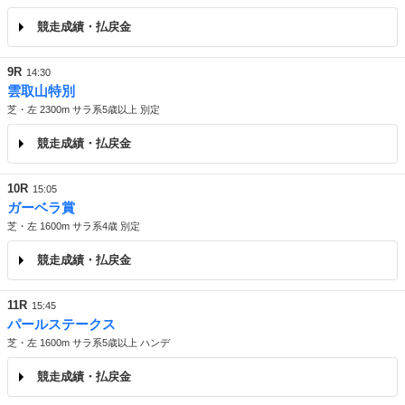
競走成績・払戻金
9R
14:30
雲取山特別
芝・左 2300m サラ系5歳以上 別定
競走成績・払戻金
10R
15:05
ガーベラ賞
芝・左 1600m サラ系4歳 別定
競走成績・払戻金
11R
15:45
パールステークス
芝・左 1600m サラ系5歳以上 ハンデ
競走成績・払戻金