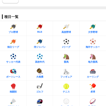
種目一覧
MLB
プロ野球
高校野球
大学野球
独立リーグ
侍ジャパン
Jリーグ
海外サッカー
サッカー代表
高校年代
競馬
地方競馬
ボートレース
大相撲
フィギュア
カーリング
格闘技
ゴルフ
テニス
卓球