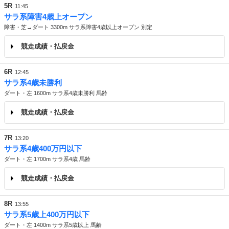
5R
11:45
サラ系障害4歳上オープン
障害・芝→ダート 3300m サラ系障害4歳以上オープン 別定
競走成績・払戻金
6R
12:45
サラ系4歳未勝利
ダート・左 1600m サラ系4歳未勝利 馬齢
競走成績・払戻金
7R
13:20
サラ系4歳400万円以下
ダート・左 1700m サラ系4歳 馬齢
競走成績・払戻金
8R
13:55
サラ系5歳上400万円以下
ダート・左 1400m サラ系5歳以上 馬齢