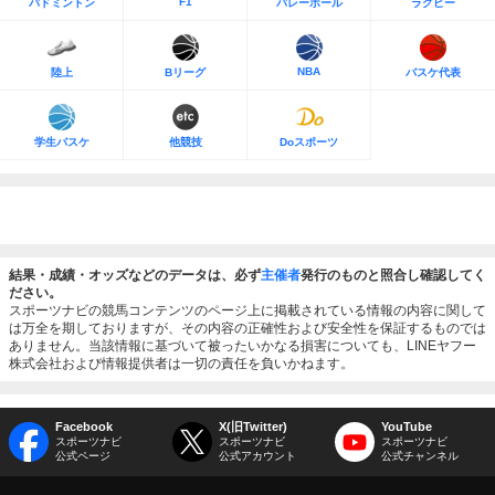
F1
バドミントン
バレーボール
ラグビー
NBA
陸上
Bリーグ
バスケ代表
学生バスケ
他競技
Doスポーツ
結果・成績・オッズなどのデータは、必ず
主催者
発行のものと照合し確認してく
ださい。
スポーツナビの競馬コンテンツのページ上に掲載されている情報の内容に関して
は万全を期しておりますが、その内容の正確性および安全性を保証するものでは
ありません。当該情報に基づいて被ったいかなる損害についても、LINEヤフー
株式会社および情報提供者は一切の責任を負いかねます。
Facebook
X(旧Twitter)
YouTube
スポーツナビ
スポーツナビ
スポーツナビ
公式ページ
公式アカウント
公式チャンネル