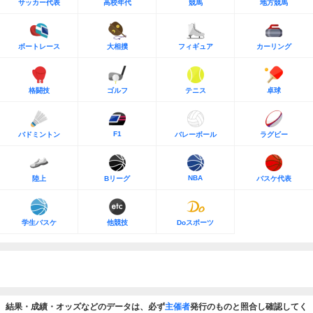
サッカー代表
高校年代
競馬
地方競馬
ボートレース
大相撲
フィギュア
カーリング
格闘技
ゴルフ
テニス
卓球
F1
バドミントン
バレーボール
ラグビー
NBA
陸上
Bリーグ
バスケ代表
学生バスケ
他競技
Doスポーツ
結果・成績・オッズなどのデータは、必ず
主催者
発行のものと照合し確認してく