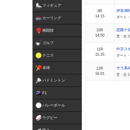
フィギュア
伊良湖
9R
14:15
ダート・左
カーリング
恋路ケ
10R
格闘技
14:50
芝・左 2
ゴルフ
中京ス
11R
15:25
テニス
ダート・左
卓球
サラ系4
12R
16:01
芝・左 1
バドミントン
F1
バレーボール
ラグビー