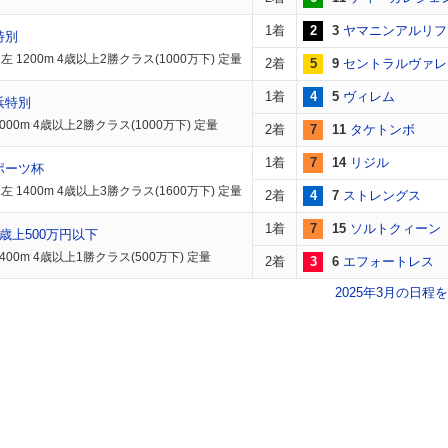
1着
2
3
ヤマニンアルリフ
特別
 1200m 4歳以上2勝クラス(1000万下) 定量
2着
5
9
セントラルヴァレ
1着
4
5
ヴィレム
浜特別
000m 4歳以上2勝クラス(1000万下) 定量
2着
7
11
タケトンボ
1着
7
14
リジル
ポーツ杯
 1400m 4歳以上3勝クラス(1600万下) 定量
2着
4
7
ストレングス
1着
7
15
ソルトクィーン
歳上500万円以下
400m 4歳以上1勝クラス(500万下) 定量
2着
3
6
エフォートレス
2025年3月の日程