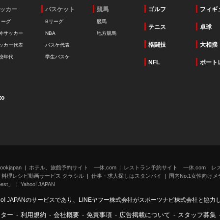
ッカー
バスケット
競馬
ゴルフ
フィギ
リーグ
Bリーグ
競馬
テニス
卓球
外サッカー
NBA
地方競馬
格闘技
大相撲
ッカー代表
バスケ代表
校年代
学生バスケ
NFL
ボート
to
kjapan
ホテル、旅館予約サイト 一休.com
レストラン予約サイト 一休.com レ
料理レシピ動画サービス クラシル
仕事・求人探しはスタンバイ
国内No.1女性向けメデ
st」
Yahoo! JAPAN
oo! JAPANのサービスであり、LINEヤフー株式会社がスポーツナビ株式会社と協
ンター
-
利用規約
-
会社概要
-
免責事項
-
広告掲載について
-
スタッフ募集