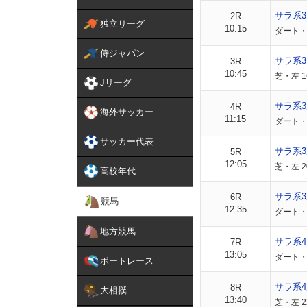
サラ系
2R
独立リーグ
10:15
ダート・左
侍ジャパン
サラ系
3R
10:45
芝・左 1
Jリーグ
サラ系
4R
海外サッカー
11:15
ダート・左
サッカー代表
サラ系
5R
12:05
芝・左 2
高校年代
サラ系3
6R
競馬
12:35
ダート・左
地方競馬
サラ系4
7R
13:05
ダート・左
ボートレース
サラ系4
8R
大相撲
13:40
芝・左 2