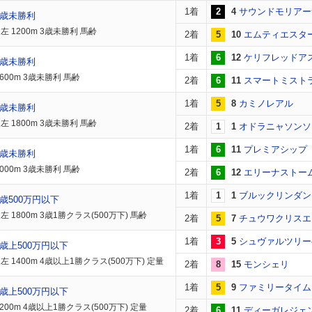
1着
2
4
サウンドモリアー
3歳未勝利
 1200m 3歳未勝利 馬齢
2着
5
10
エムティエスタ
1着
6
12
ケリフレッドア
3歳未勝利
600m 3歳未勝利 馬齢
2着
6
11
スマートミスト
1着
5
8
カミノレアル
3歳未勝利
 1800m 3歳未勝利 馬齢
2着
1
1
オドラニャソンソ
1着
6
11
プレミアシップ
3歳未勝利
000m 3歳未勝利 馬齢
2着
6
12
エリーナストー
1着
1
1
ブルックリンダン
歳500万円以下
 1800m 3歳1勝クラス(500万下) 馬齢
2着
5
7
チュウワクリスエ
1着
3
5
シュヴァルツリー
歳上500万円以下
 1400m 4歳以上1勝クラス(500万下) 定量
2着
8
15
モンシェリ
1着
5
9
ファミリータイム
歳上500万円以下
200m 4歳以上1勝クラス(500万下) 定量
2着
6
11
ディーガレジェ