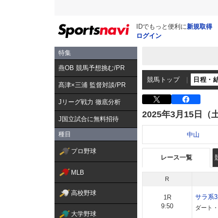
IDでもっと便利に
新規取得
ログイン
特集
燕OB 競馬予想挑む/PR
競馬トップ
日程・
髙津×三浦 監督対談/PR
Jリーグ戦力 徹底分析
2025年3月15日（
J国立試合に無料招待
種目
中山
プロ野球
レース一覧
MLB
R
高校野球
サラ系
1R
9:50
ダート・左
大学野球