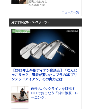
競馬のおはなし
2026/8/8 7:30
ニュース一覧
おすすめ記事（Doスポーツ）
【2026年上半期アイアン座談会】「なんじ
ゃこりゃ？」識者が驚いたコブラの3Dプリ
ンテッドアイアン、その実力とは
自慢のバックラインを目指す！
HIITでおこなう「背中徹底トレ
ーニング」