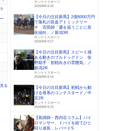
サンケイスポーツ
2026/8/8 8:20
ラ
【今日の注目新馬】2億8000万円
ー
で落札の良血アトミックリー
チ 宮田師「週を追うごとに良
化傾向」／新潟3R
サンケイスポーツ
2026/8/8 8:17
【今日の注目新馬】スピード感
ある動きのブルドッグドン 佐
野助手「初戦向きの雰囲気」／
新潟2R
サンケイスポーツ
2026/8/8 8:16
を見る
【今日の注目新馬】初戦から動
ける母系のコンテスタード／中
京2R
サンケイスポーツ
2026/8/8 8:14
【装蹄師・西内荘コラム】パイ
ロマンサー、ドバイを経てひと
回り成長…レパードS