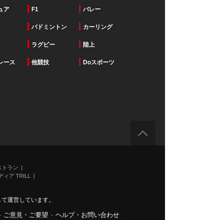
ュア
F1
バレー
バドミントン
カーリング
ラグビー
陸上
レース
他競技
Doスポーツ
ストラン
ィア TRILL
力して運営しています。
-
ご意見・ご要望
-
ヘルプ・お問い合わせ