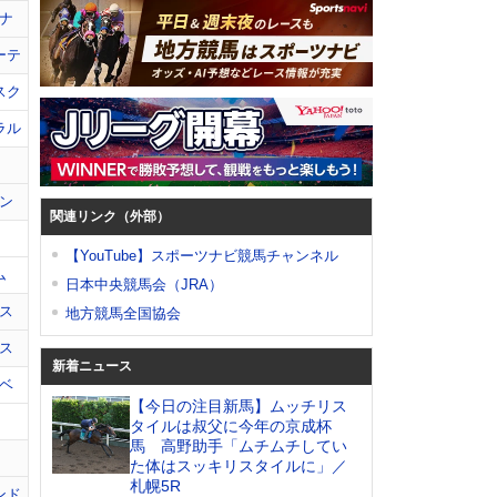
ナ
ーテ
スク
ラル
ン
関連リンク（外部）
【YouTube】スポーツナビ競馬チャンネル
ム
日本中央競馬会（JRA）
ス
地方競馬全国協会
ス
新着ニュース
ベ
【今日の注目新馬】ムッチリス
タイルは叔父に今年の京成杯
馬 高野助手「ムチムチしてい
た体はスッキリスタイルに」／
札幌5R
ンド