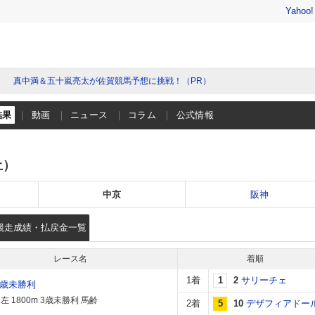
Yahoo
真中満＆五十嵐亮太が佐賀競馬予想に挑戦！（PR）
結果
動画
ニュース
コラム
公式情報
土）
中京
阪神
競走成績・払戻金一覧
レース名
着順
1着
1
2
サリーチェ
3歳未勝利
 1800m 3歳未勝利 馬齢
2着
5
10
デザフィアドー