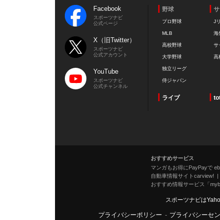
Facebook
野球
サ
スポーツナビ
プロ野球
J
公式ページ
MLB
海
X（旧Twitter）
高校野球
サ
スポーツナビ
公式アカウント
大学野球
高
独立リーグ
YouTube
スポーツナビ
侍ジャパン
公式チャンネル
ライブ
to
おすすめサービス
マンガもお得にPayPayで eboo
自動車情報サイトcarview!
おすすめ情報サービス「mybe
スポーツナビはYah
プライバシーポリシー
-
プライバシーセ