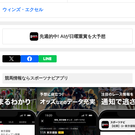
ウィンズ・エクセル
先週的中! AIが日曜重賞を大予想
競馬情報ならスポーツナビアプリ