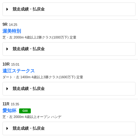
競走成績・払戻金
9R
14:25
渥美特別
芝・左 2000m 4歳以上2勝クラス(1000万下) 定量
競走成績・払戻金
10R
15:01
遠江ステークス
ダート・左 1400m 4歳以上3勝クラス(1600万下) 定量
競走成績・払戻金
11R
15:35
愛知杯
GIII
芝・左 2000m 4歳以上オープン ハンデ
競走成績・払戻金