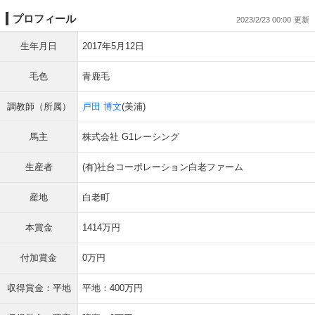
プロフィール
2023/2/23 00:00
生年月日
2017年5月12日
毛色
青鹿毛
調教師（所属）
戸田 博文
(美浦)
馬主
株式会社 G1レーシング
生産者
(有)社台コーポレーション白老ファーム
産地
白老町
本賞金
1414万円
付加賞金
0万円
収得賞金：平地
平地：400万円