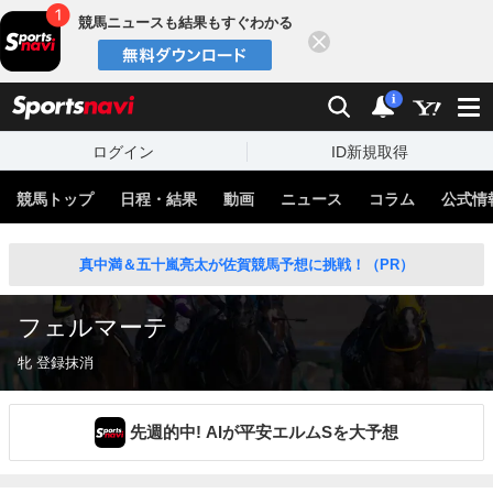
競馬ニュースも結果もすぐわかる
閉じる
スポーツナビ
検索
通知
i
ログイン
ID新規取得
競馬トップ
日程・結果
動画
ニュース
コラム
公式情
真中満＆五十嵐亮太が佐賀競馬予想に挑戦！（PR）
フェルマーテ
牝 登録抹消
先週的中! AIが平安エルムSを大予想