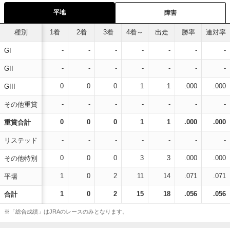
平地
障害
種別
1着
2着
3着
4着～
出走
勝率
連対率
-
-
-
-
-
-
-
GI
-
-
-
-
-
-
-
GII
0
0
0
1
1
.000
.000
GIII
-
-
-
-
-
-
-
その他重賞
0
0
0
1
1
.000
.000
重賞合計
-
-
-
-
-
-
-
リステッド
0
0
0
3
3
.000
.000
その他特別
1
0
2
11
14
.071
.071
平場
1
0
2
15
18
.056
.056
合計
※「総合成績」はJRAのレースのみとなります。