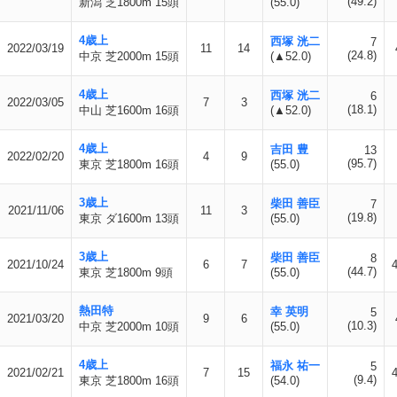
(49.2)
新潟 芝1800m 15頭
(55.0)
4歳上
西塚 洸二
7
2022/03/19
11
14
(24.8)
中京 芝2000m 15頭
(▲52.0)
4歳上
西塚 洸二
6
2022/03/05
7
3
(18.1)
中山 芝1600m 16頭
(▲52.0)
4歳上
吉田 豊
13
2022/02/20
4
9
(95.7)
東京 芝1800m 16頭
(55.0)
3歳上
柴田 善臣
7
2021/11/06
11
3
(19.8)
東京 ダ1600m 13頭
(55.0)
3歳上
柴田 善臣
8
2021/10/24
6
7
(44.7)
東京 芝1800m 9頭
(55.0)
熱田特
幸 英明
5
2021/03/20
9
6
(10.3)
中京 芝2000m 10頭
(55.0)
4歳上
福永 祐一
5
2021/02/21
7
15
(9.4)
東京 芝1800m 16頭
(54.0)