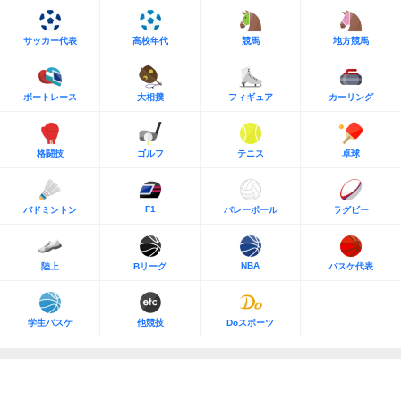
サッカー代表
高校年代
競馬
地方競馬
ボートレース
大相撲
フィギュア
カーリング
格闘技
ゴルフ
テニス
卓球
F1
バドミントン
バレーボール
ラグビー
NBA
陸上
Bリーグ
バスケ代表
学生バスケ
他競技
Doスポーツ