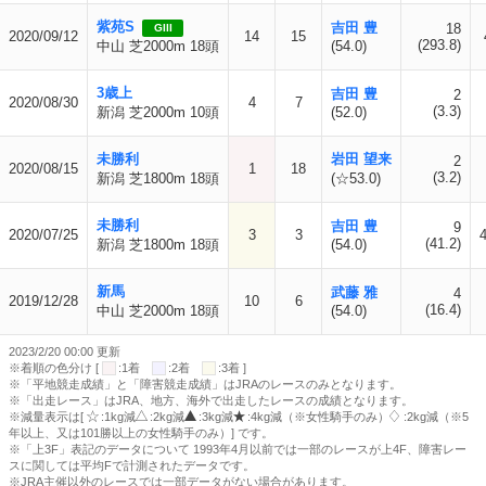
紫苑S
吉田 豊
18
GIII
2020/09/12
14
15
(293.8)
中山 芝2000m 18頭
(54.0)
3歳上
吉田 豊
2
2020/08/30
4
7
(3.3)
新潟 芝2000m 10頭
(52.0)
未勝利
岩田 望来
2
2020/08/15
1
18
(3.2)
新潟 芝1800m 18頭
(☆53.0)
未勝利
吉田 豊
9
2020/07/25
3
3
(41.2)
新潟 芝1800m 18頭
(54.0)
新馬
武藤 雅
4
2019/12/28
10
6
(16.4)
中山 芝2000m 18頭
(54.0)
2023/2/20 00:00 更新
※着順の色分け [
:1着
:2着
:3着 ]
※「平地競走成績」と「障害競走成績」はJRAのレースのみとなります。
※「出走レース」はJRA、地方、海外で出走したレースの成績となります。
※減量表示は[
:1kg減
:2kg減
:3kg減
:4kg減（※女性騎手のみ）
:2kg減（※5
年以上、又は101勝以上の女性騎手のみ）] です。
※「上3F」表記のデータについて 1993年4月以前では一部のレースが上4F、障害レー
スに関しては平均Fで計測されたデータです。
※JRA主催以外のレースでは一部データがない場合があります。