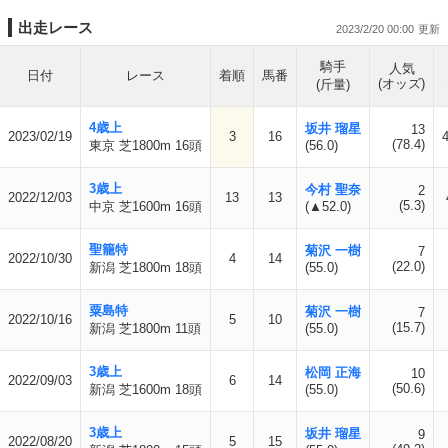
出走レース
2023/2/20 00:00
騎手
人気
日付
レース
着順
馬番
(オッズ)
(斤量)
4歳上
坂井 瑠星
13
2023/02/19
3
16
(78.4)
東京 芝1800m 16頭
(56.0)
3歳上
今村 聖奈
2
2022/12/03
13
13
(5.3)
中京 芝1600m 16頭
(▲52.0)
聖籠特
菊沢 一樹
7
2022/10/30
4
14
(22.0)
新潟 芝1800m 18頭
(55.0)
粟島特
菊沢 一樹
7
2022/10/16
5
10
(15.7)
新潟 芝1800m 11頭
(55.0)
3歳上
松岡 正海
10
2022/09/03
6
14
(50.6)
新潟 芝1600m 18頭
(55.0)
3歳上
坂井 瑠星
9
2022/08/20
5
15