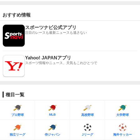
おすすめ情報
スポーツナビ公式アプリ
注目のレースも最新ニュースも逃さない
Yahoo! JAPANアプリ
スポーツ情報やニュース、天気もこれひとつで
種目一覧
MLB
プロ野球
高校野球
大学野球
独立リーグ
侍ジャパン
Jリーグ
海外サッカー