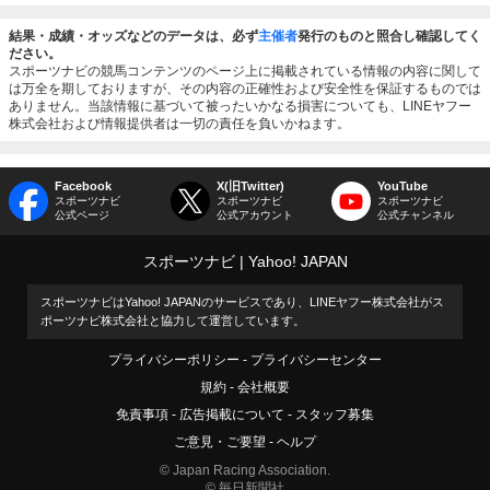
結果・成績・オッズなどのデータは、必ず
主催者
発行のものと照合し確認してく
ださい。
スポーツナビの競馬コンテンツのページ上に掲載されている情報の内容に関して
は万全を期しておりますが、その内容の正確性および安全性を保証するものでは
ありません。当該情報に基づいて被ったいかなる損害についても、LINEヤフー
株式会社および情報提供者は一切の責任を負いかねます。
Facebook
X(旧Twitter)
YouTube
スポーツナビ
スポーツナビ
スポーツナビ
公式ページ
公式アカウント
公式チャンネル
スポーツナビ
Yahoo! JAPAN
スポーツナビはYahoo! JAPANのサービスであり、LINEヤフー株式会社がス
ポーツナビ株式会社と協力して運営しています。
プライバシーポリシー
プライバシーセンター
規約
会社概要
免責事項
広告掲載について
スタッフ募集
ご意見・ご要望
ヘルプ
© Japan Racing Association.
© 毎日新聞社