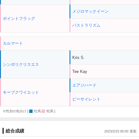
メジロマックイーン
ポイントフラッグ
パストラリズム
カルマート
Kris S.
シンボリクリスエス
Tee Kay
エアジハード
キープクワイエット
ビーサイレント
※性別の色分け [
:牡馬
:牝馬 ]
総合成績
2023/2/23 00:00