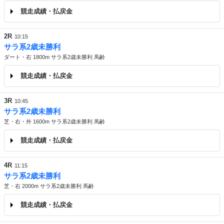
競走成績・払戻金
2R
10:15
サラ系2歳未勝利
ダート・右 1800m サラ系2歳未勝利 馬齢
競走成績・払戻金
3R
10:45
サラ系2歳未勝利
芝・右・外 1600m サラ系2歳未勝利 馬齢
競走成績・払戻金
4R
11:15
サラ系2歳未勝利
芝・右 2000m サラ系2歳未勝利 馬齢
競走成績・払戻金