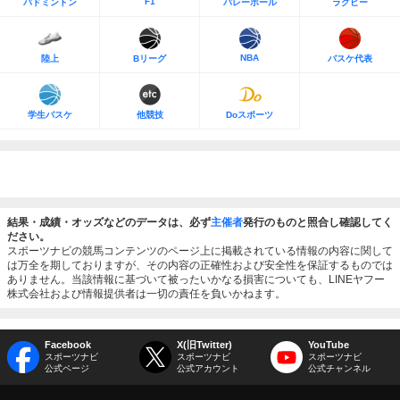
F1
バドミントン
バレーボール
ラグビー
NBA
陸上
Bリーグ
バスケ代表
学生バスケ
他競技
Doスポーツ
結果・成績・オッズなどのデータは、必ず
主催者
発行のものと照合し確認してく
ださい。
スポーツナビの競馬コンテンツのページ上に掲載されている情報の内容に関して
は万全を期しておりますが、その内容の正確性および安全性を保証するものでは
ありません。当該情報に基づいて被ったいかなる損害についても、LINEヤフー
株式会社および情報提供者は一切の責任を負いかねます。
Facebook
X(旧Twitter)
YouTube
スポーツナビ
スポーツナビ
スポーツナビ
公式ページ
公式アカウント
公式チャンネル