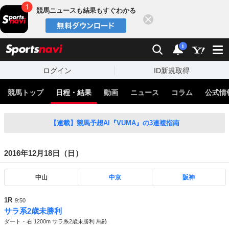
競馬ニュースも結果もすぐわかる
閉じる
スポーツナビ
検索
通知
i
ログイン
ID新規取得
競馬トップ
日程・結果
動画
ニュース
コラム
公式情
【連載】競馬予想AI『VUMA』の3連複指南
2016年12月18日（日）
中山
中京
阪神
1R
9:50
サラ系2歳未勝利
ダート・右 1200m サラ系2歳未勝利 馬齢