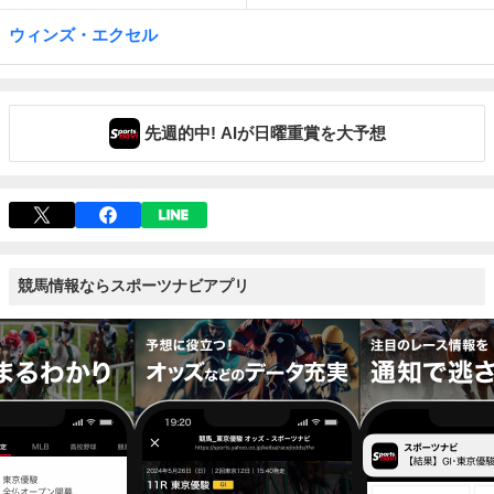
ウィンズ・エクセル
先週的中! AIが日曜重賞を大予想
競馬情報ならスポーツナビアプリ