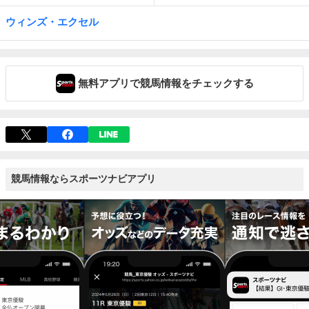
ウィンズ・エクセル
無料アプリで競馬情報をチェックする
競馬情報ならスポーツナビアプリ