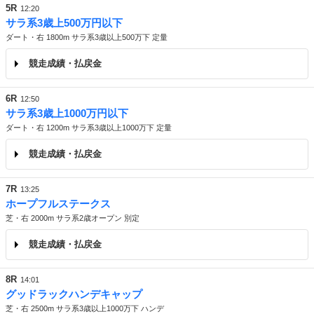
5R
12:20
サラ系3歳上500万円以下
ダート・右 1800m サラ系3歳以上500万下 定量
競走成績・払戻金
6R
12:50
サラ系3歳上1000万円以下
ダート・右 1200m サラ系3歳以上1000万下 定量
競走成績・払戻金
7R
13:25
ホープフルステークス
芝・右 2000m サラ系2歳オープン 別定
競走成績・払戻金
8R
14:01
グッドラックハンデキャップ
芝・右 2500m サラ系3歳以上1000万下 ハンデ