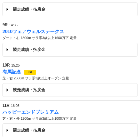
競走成績・払戻金
9R
14:35
2010フェアウェルステークス
ダート・右 1800m サラ系3歳以上1600万下 定量
競走成績・払戻金
10R
15:25
有馬記念
GI
芝・右 2500m サラ系3歳以上オープン 定量
競走成績・払戻金
11R
16:05
ハッピーエンドプレミアム
芝・右・外 1200m サラ系3歳以上1000万下 定量
競走成績・払戻金