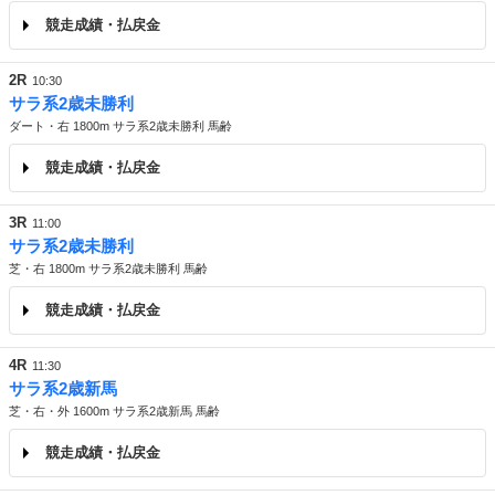
競走成績・払戻金
2R
10:30
サラ系2歳未勝利
ダート・右 1800m サラ系2歳未勝利 馬齢
競走成績・払戻金
3R
11:00
サラ系2歳未勝利
芝・右 1800m サラ系2歳未勝利 馬齢
競走成績・払戻金
4R
11:30
サラ系2歳新馬
芝・右・外 1600m サラ系2歳新馬 馬齢
競走成績・払戻金