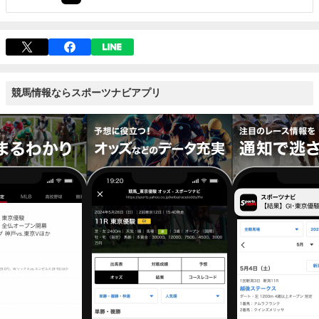
競馬情報ならスポーツナビアプリ