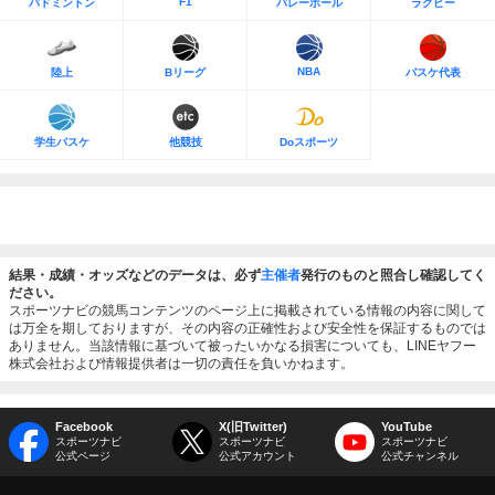
F1
バドミントン
バレーボール
ラグビー
NBA
陸上
Bリーグ
バスケ代表
学生バスケ
他競技
Doスポーツ
結果・成績・オッズなどのデータは、必ず
主催者
発行のものと照合し確認してく
ださい。
スポーツナビの競馬コンテンツのページ上に掲載されている情報の内容に関して
は万全を期しておりますが、その内容の正確性および安全性を保証するものでは
ありません。当該情報に基づいて被ったいかなる損害についても、LINEヤフー
株式会社および情報提供者は一切の責任を負いかねます。
Facebook
X(旧Twitter)
YouTube
スポーツナビ
スポーツナビ
スポーツナビ
公式ページ
公式アカウント
公式チャンネル