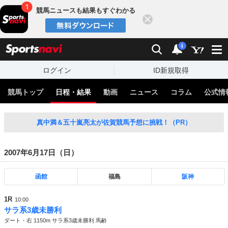
競馬ニュースも結果もすぐわかる
閉じる
スポーツナビ
検索
通知
i
ログイン
ID新規取得
競馬トップ
日程・結果
動画
ニュース
コラム
公式情
真中満＆五十嵐亮太が佐賀競馬予想に挑戦！（PR）
2007年6月17日（日）
函館
福島
阪神
1R
10:00
サラ系3歳未勝利
ダート・右 1150m サラ系3歳未勝利 馬齢