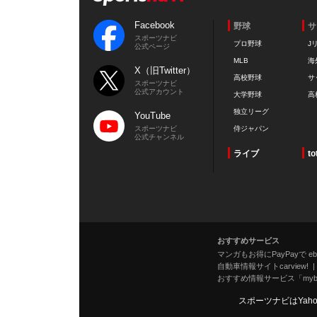
Facebook
野球
サ
スポーツナビ
プロ野球
J
公式ページ
MLB
海
X（旧Twitter）
高校野球
サ
スポーツナビ
公式アカウント
大学野球
高
独立リーグ
YouTube
スポーツナビ
侍ジャパン
公式チャンネル
ライブ
to
おすすめサービス
マンガもお得にPayPayで eboo
自動車情報サイトcarview!
おすすめ情報サービス「mybe
スポーツナビはYah