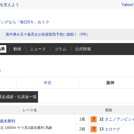
を支えよう
Yahoo
ングなら「毎日5％」おトク
真中満＆五十嵐亮太が佐賀競馬予想に挑戦！（PR）
結果
動画
ニュース
コラム
公式情報
）
中京
阪神
競走成績・払戻金一覧
レース名
着順
1着
7
12
タニノアンビシ
3歳未勝利
右 1800m サラ系3歳未勝利 馬齢
2着
7
13
エローグ