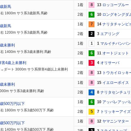
1着
8
13
ロッコーブルー
3歳新馬
右 1800m サラ系3歳新馬 馬齢
2着
6
10
ロングキングダ
1着
7
14
ナリタチャンピ
3歳新馬
右 1200m サラ系3歳新馬 馬齢
2着
2
3
エアリング
1着
1
1
マルイチバンバン
3歳未勝利
右 1400m サラ系3歳未勝利 馬齢
2着
6
11
オートジェット
障害4歳上未勝利
1着
3
4
オリサーバ
→ダート 3000m サラ系障害4歳以上未勝利
2着
8
13
トウカイロッキ
1着
8
15
イエローボイス
3歳未勝利
2000m サラ系3歳未勝利 馬齢
2着
4
8
ナリタセンチュリ
1着
6
10
アッパレアッパ
歳500万円以下
 1800m サラ系3歳500万下 馬齢
2着
5
7
トリッキーアイズ
1着
8
12
ヤマニンマター
歳500万円以下
 1400m サラ系3歳500万下 馬齢
2着
2
2
スライストップ