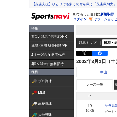
【災害支援】ひとりでも多くの命を救う「災害救助犬」
IDでもっと便利に
新規取得
ログイン
ヤフーショッピ
特集
燕OB 競馬予想挑む/PR
競馬トップ
日程・
髙津×三浦 監督対談/PR
Jリーグ戦力 徹底分析
2002年3月2日（土
J国立試合に無料招待
種目
中山
プロ野球
レース一覧
MLB
R
高校野球
サラ系
1R
10:05
ダート・
大学野球