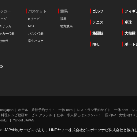
ッカー
バスケット
競馬
ゴルフ
フィギ
リーグ
Bリーグ
競馬
テニス
卓球
外サッカー
NBA
地方競馬
格闘技
大相撲
ッカー代表
バスケ代表
校年代
学生バスケ
NFL
ボート
to
kjapan
ホテル、旅館予約サイト 一休.com
レストラン予約サイト 一休.com レ
料理レシピ動画サービス クラシル
仕事・求人探しはスタンバイ
国内No.1女性向けメデ
st」
Yahoo! JAPAN
oo! JAPANのサービスであり、LINEヤフー株式会社がスポーツナビ株式会社と協