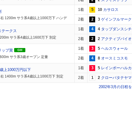
1着
5
10
カサロス
別
右 1200m サラ系4歳以上1000万下 ハンデ
2着
2
3
ゲインフルマーク
1着
4
4
タップダンスシチ
ステークス
200m サラ系4歳以上1600万下 別定
2着
2
2
アクティブバイオ
1着
3
5
ヘルスウォール
リップ賞
GIII
1600m サラ系3歳オープン 定量
2着
4
8
オースミコスモ
1着
3
5
レインボーハルカ
歳上1000万円以下
 1400m サラ系4歳以上1000万下 別定
2着
1
2
クローバタテヤマ
2002年3月の日程