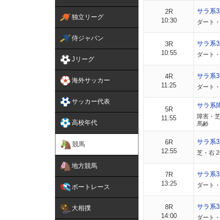
サラ系
2R
独立リーグ
10:30
ダート・
侍ジャパン
サラ系
3R
10:55
ダート・
Jリーグ
サラ系
4R
海外サッカー
11:25
ダート・
サッカー代表
サラ系
5R
障害・芝
11:55
高校年代
馬齢
サラ系
6R
競馬
12:55
芝・右 
地方競馬
サラ系3
7R
13:25
ダート・右
ボートレース
サラ系3
8R
大相撲
14:00
ダート・右