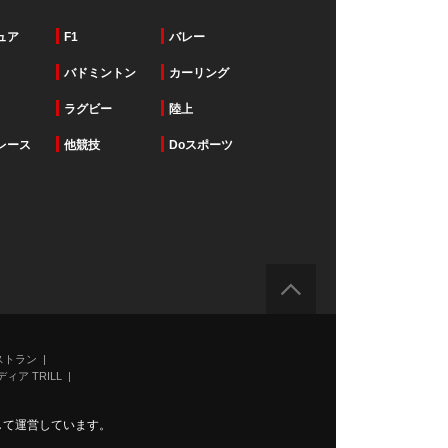
ュア
F1
バレー
バドミントン
カーリング
ラグビー
陸上
レース
他競技
Doスポーツ
ストラン
ィア TRILL
力して運営しています。