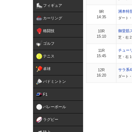
フィギュア
洲本特
9R
14:35
カーリング
ダート・
格闘技
御堂筋
10R
15:10
芝・右 2
ゴルフ
チュー
11R
15:45
テニス
芝・右 
卓球
サラ系4
12R
16:20
ダート・右
バドミントン
F1
バレーボール
ラグビー