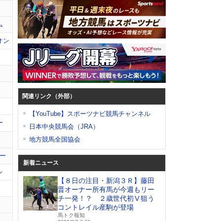
ム
オン
関連リンク（外部）
【YouTube】スポーツナビ競馬チャンネル
ー
日本中央競馬会（JRA）
地方競馬全国協会
ー
新着ニュース
レ
【８日の注目・新潟３Ｒ】藤田
晋オーナー所有馬が今週もリー
チ一発！？ ２歳世代初Ⅴ狙う
コントレイル産駒が登場
馬トク報知