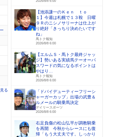
2026/8/8 6:00
【池添謙一のＫｅｎ ｔｏ
１】今週は札幌で１３鞍 日曜
９Ｒのニシノサリーナは仕上が
り絶好「きっちり決めたいです
ー
ね」
馬トク報知
2026/8/8 6:00
【エルムＳ・馬トク最終ジャッ
ジ】勢いある実績馬テーオーパ
スワードの気になるポイントは
やはり…
馬トク報知
2026/8/8 6:00
を見る
「ドバイデューティーフリーシ
ャーガーカップ」出場の武豊＆
ルメールの騎乗馬決定
デイリースポーツ
2026/8/8 6:00
右足負傷の松山弘平が調教騎乗
を再開 今秋からレースにも復
帰「もう大丈夫です。しっかり