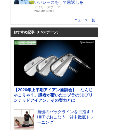
いいレースをして恩返しを」
デイリースポーツ
2026/8/8 6:00
ニュース一覧
おすすめ記事（Doスポーツ）
【2026年上半期アイアン座談会】「なんじ
ゃこりゃ？」識者が驚いたコブラの3Dプリ
ンテッドアイアン、その実力とは
自慢のバックラインを目指す！
HIITでおこなう「背中徹底トレ
ーニング」