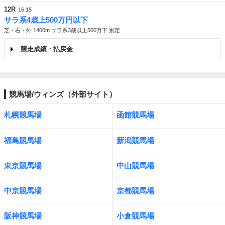
12R
16:15
サラ系4歳上500万円以下
芝・右・外 1400m サラ系3歳以上500万下 別定
競走成績・払戻金
競馬場/ウィンズ（外部サイト）
札幌競馬場
函館競馬場
福島競馬場
新潟競馬場
東京競馬場
中山競馬場
中京競馬場
京都競馬場
阪神競馬場
小倉競馬場