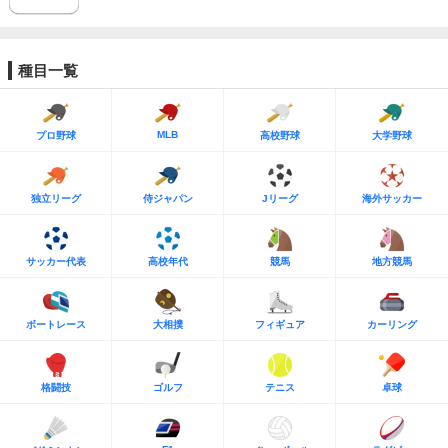
種目一覧
MLB
プロ野球
高校野球
大学野球
独立リーグ
侍ジャパン
Jリーグ
海外サッカー
サッカー代表
高校年代
競馬
地方競馬
ボートレース
大相撲
フィギュア
カーリング
格闘技
ゴルフ
テニス
卓球