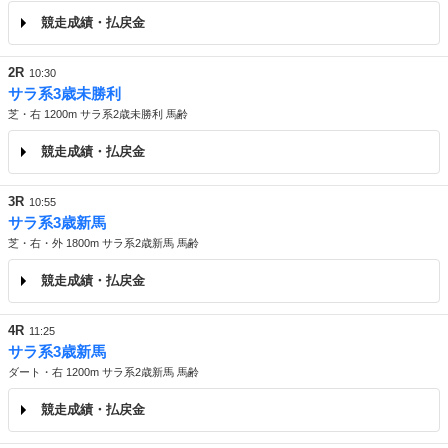
競走成績・払戻金
2R
10:30
サラ系3歳未勝利
芝・右 1200m サラ系2歳未勝利 馬齢
競走成績・払戻金
3R
10:55
サラ系3歳新馬
芝・右・外 1800m サラ系2歳新馬 馬齢
競走成績・払戻金
4R
11:25
サラ系3歳新馬
ダート・右 1200m サラ系2歳新馬 馬齢
競走成績・払戻金