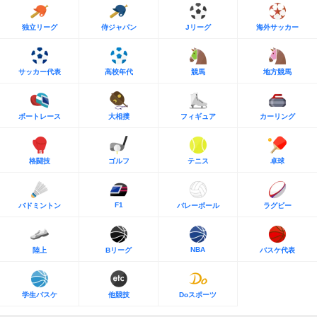
独立リーグ
侍ジャパン
Jリーグ
海外サッカー
サッカー代表
高校年代
競馬
地方競馬
ボートレース
大相撲
フィギュア
カーリング
格闘技
ゴルフ
テニス
卓球
F1
バドミントン
バレーボール
ラグビー
NBA
陸上
Bリーグ
バスケ代表
学生バスケ
他競技
Doスポーツ