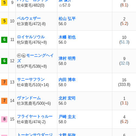
5
5
9
(
8.1
)
牡4/栗毛/482(0)
☆57.0
ベルウェザー
松山 弘平
2
5
10
(
5.2
)
牡3/鹿毛/472(-8)
56.0
ロイヤルソウル
木幡 初也
10
6
11
(
51.3
)
牝5/鹿毛/476(+8)
56.0
モーニングヘイ
津村 明秀
9
6
12
ズ
(
32.0
)
58.0
牡5/芦毛/538(+8)
サニーサフラン
内田 博幸
16
7
13
(
333.8
)
牡4/鹿毛/510(+14)
58.0
ヴァンドーム
北村 宏司
1
7
14
(
3.1
)
牡3/黒鹿毛/500(+6)
56.0
フライヤートゥルー
戸崎 圭太
4
8
15
(
6.2
)
牡4/鹿毛/474(-2)
58.0
トーセンサウダージ
大野 拓弥
6