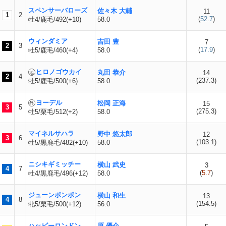
スペンサーバローズ
佐々木 大輔
11
1
2
(
52.7
)
牡4/鹿毛/492(+10)
58.0
ウィンダミア
吉田 豊
7
2
3
(
17.9
)
牡5/鹿毛/460(+4)
58.0
ヒロノゴウカイ
丸田 恭介
14
2
4
(
237.3
)
牡5/鹿毛/500(+6)
58.0
ヨーデル
松岡 正海
15
3
5
(
275.3
)
牡5/栗毛/512(+2)
58.0
マイネルサハラ
野中 悠太郎
12
3
6
(
103.1
)
牡5/黒鹿毛/482(+10)
58.0
ニシキギミッチー
横山 武史
3
4
7
(
5.7
)
牡4/黒鹿毛/496(+12)
58.0
ジューンポンポン
横山 和生
13
4
8
(
154.5
)
牝5/栗毛/500(+12)
56.0
ハッピーロンドン
原 優介