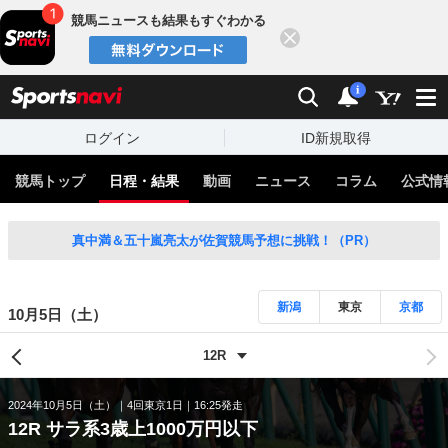
競馬ニュースも結果もすぐわかる
閉じる
スポーツナビ
検索
通知
i
ログイン
ID新規取得
競馬トップ
日程・結果
動画
ニュース
コラム
公式情
真中満＆五十嵐亮太が佐賀競馬予想に挑戦！（PR）
新潟
東京
京都
10月5日（土）
2024年10月5日（土）
4回東京1日
16:25発走
12R サラ系3歳上1000万円以下