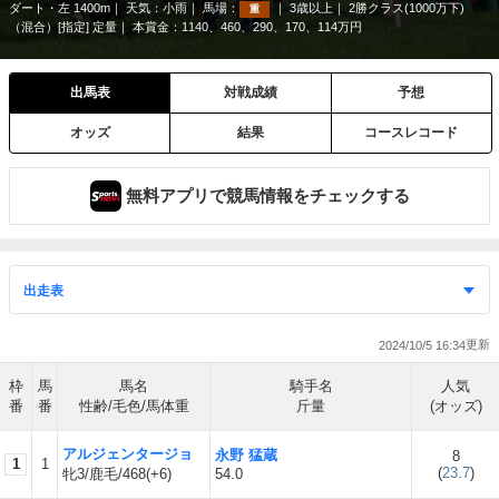
ダート・左 1400m
天気：
小雨
馬場：
3歳以上
2勝クラス(1000万下)
重
（混合）[指定] 定量
本賞金：1140、460、290、170、114万円
出馬表
対戦成績
予想
オッズ
結果
コースレコード
無料アプリで競馬情報をチェックする
2024/10/5 16:34
枠
馬
馬名
騎手名
人気
番
番
性齢/毛色/馬体重
斤量
(オッズ)
アルジェンタージョ
永野 猛蔵
8
1
1
(
23.7
)
牝3/鹿毛/468(+6)
54.0