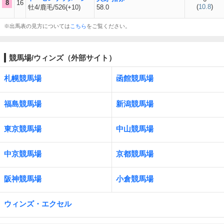
8
16
(
10.8
)
牡4/鹿毛/526(+10)
58.0
※出馬表の見方については
こちら
をご覧ください。
競馬場/ウィンズ（外部サイト）
札幌競馬場
函館競馬場
福島競馬場
新潟競馬場
東京競馬場
中山競馬場
中京競馬場
京都競馬場
阪神競馬場
小倉競馬場
ウィンズ・エクセル