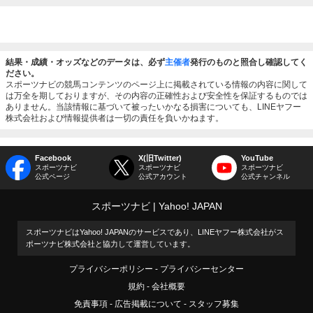
結果・成績・オッズなどのデータは、必ず
主催者
発行のものと照合し確認してく
ださい。
スポーツナビの競馬コンテンツのページ上に掲載されている情報の内容に関して
は万全を期しておりますが、その内容の正確性および安全性を保証するものでは
ありません。当該情報に基づいて被ったいかなる損害についても、LINEヤフー
株式会社および情報提供者は一切の責任を負いかねます。
Facebook
X(旧Twitter)
YouTube
スポーツナビ
スポーツナビ
スポーツナビ
公式ページ
公式アカウント
公式チャンネル
スポーツナビ
Yahoo! JAPAN
スポーツナビはYahoo! JAPANのサービスであり、LINEヤフー株式会社がス
ポーツナビ株式会社と協力して運営しています。
プライバシーポリシー
プライバシーセンター
規約
会社概要
免責事項
広告掲載について
スタッフ募集